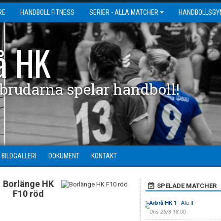
RE
HANDBOLL FITNESS
SERIER - ALLA MATCHER
HANDBOLLSGY
å HK
 brudarna spelar handboll!
BILDGALLERI
DOKUMENT
KONTAKT
Borlänge HK
SPELADE MATCHER
F10 röd
Arbrå HK 1
- Ala IF
Ons 26/3 18:00