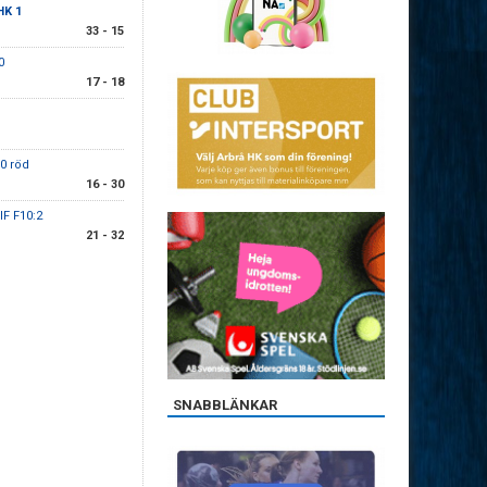
HK 1
33 - 15
0
17 - 18
0 röd
16 - 30
IF F10:2
21 - 32
SNABBLÄNKAR