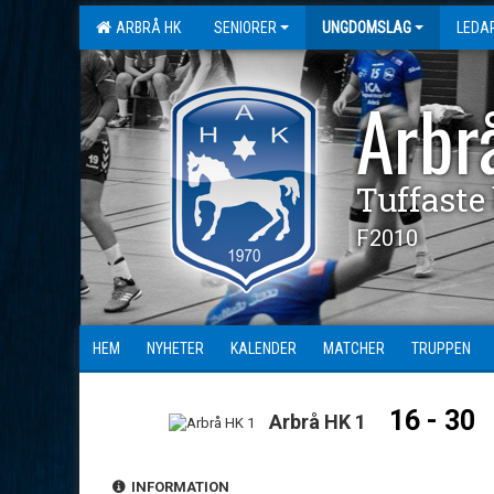
ARBRÅ HK
SENIORER
UNGDOMSLAG
LEDA
Arbr
Tuffaste
F2010
HEM
NYHETER
KALENDER
MATCHER
TRUPPEN
16 - 30
Arbrå HK 1
INFORMATION