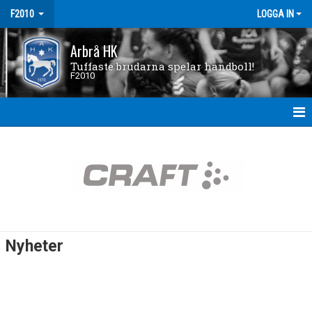
F2010
LOGGA IN
Arbrå HK
Tuffaste brudarna spelar handboll!
F2010
HEM
NYHETER
KALENDER
MATCHER
Nyheter
TRUPPEN
BILDGALLERI