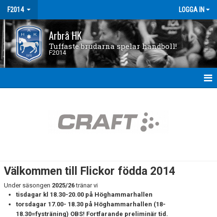
F2014
LOGGA IN
Arbrå HK
Tuffaste brudarna spelar handboll!
F2014
HEM
NYHETER
KALENDER
MATCHER
Välkommen till Flickor födda 2014
TRUPPEN
Under säsongen
2025/26
tränar vi
tisdagar kl 18.30-20.00 på Höghammarhallen
BILDGALLERI
torsdagar 17.00- 18.30 på Höghammarhallen (18-
18.30=fysträning) OBS! Fortfarande preliminär tid.