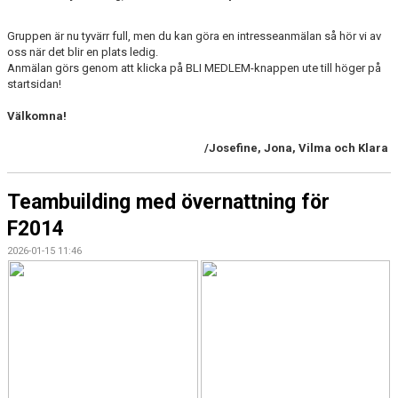
DOKUMENT
Gruppen är nu tyvärr full, men du kan göra en intresseanmälan så hör vi av
KONTAKT
oss när det blir en plats ledig.
Anmälan görs genom att klicka på BLI MEDLEM-knappen ute till höger på
startsidan!
Välkomna!
/Josefine, Jona, Vilma och Klara
Teambuilding med övernattning för
F2014
2026-01-15 11:46