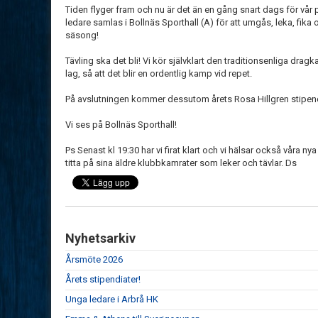
Tiden flyger fram och nu är det än en gång snart dags för vår 
ledare samlas i Bollnäs Sporthall (A) för att umgås, leka, fika
säsong!
Tävling ska det bli! Vi kör självklart den traditionsenliga dragkam
lag, så att det blir en ordentlig kamp vid repet.
På avslutningen kommer dessutom årets Rosa Hillgren stipend
Vi ses på Bollnäs Sporthall!
Ps Senast kl 19:30 har vi firat klart och vi hälsar också våra n
titta på sina äldre klubbkamrater som leker och tävlar. Ds
Nyhetsarkiv
Årsmöte 2026
Årets stipendiater!
Unga ledare i Arbrå HK