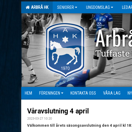
ARBRÅ HK
SENIORER
UNGDOMSLAG
LEDA
Arbr
Tuffaste
HEM
FÖRENINGEN
KONTAKTA OSS
VÅRA LAG
NY
Våravslutning 4 april
2023-03-27 10:20
Välkommen till årets säsongsavslutning den 4 april kl 18: