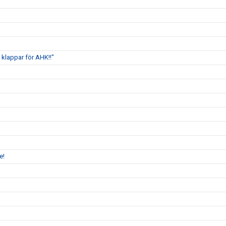
klappar för AHK!!"
e!