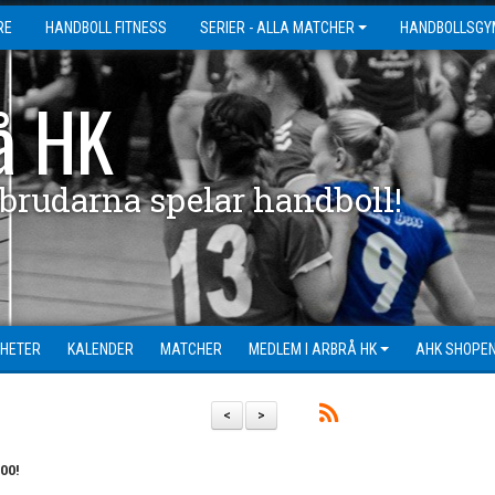
RE
HANDBOLL FITNESS
SERIER - ALLA MATCHER
HANDBOLLSGY
å HK
 brudarna spelar handboll!
HETER
KALENDER
MATCHER
MEDLEM I ARBRÅ HK
AHK SHOPE
<
>
00!