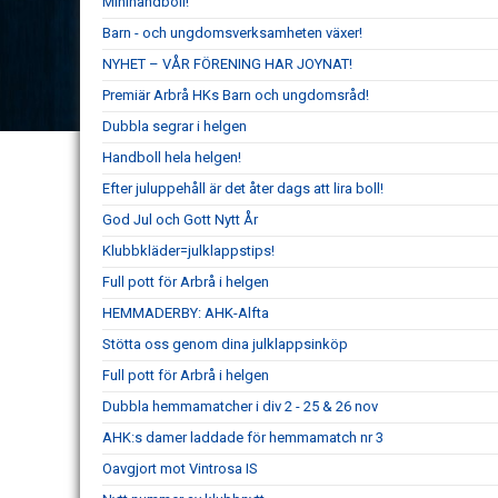
Minihandboll!
Barn - och ungdomsverksamheten växer!
NYHET – VÅR FÖRENING HAR JOYNAT!
Premiär Arbrå HKs Barn och ungdomsråd!
Dubbla segrar i helgen
Handboll hela helgen!
Efter juluppehåll är det åter dags att lira boll!
God Jul och Gott Nytt År
Klubbkläder=julklappstips!
Full pott för Arbrå i helgen
HEMMADERBY: AHK-Alfta
Stötta oss genom dina julklappsinköp
Full pott för Arbrå i helgen
Dubbla hemmamatcher i div 2 - 25 & 26 nov
AHK:s damer laddade för hemmamatch nr 3
Oavgjort mot Vintrosa IS