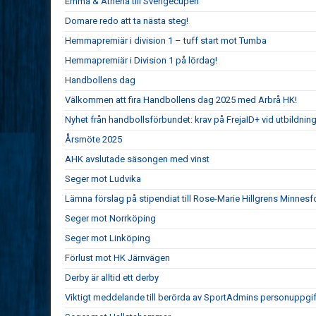
Emma & Athena till Sverigecupen
Domare redo att ta nästa steg!
Hemmapremiär i division 1 – tuff start mot Tumba
Hemmapremiär i Division 1 på lördag!
Handbollens dag
Välkommen att fira Handbollens dag 2025 med Arbrå HK!
Nyhet från handbollsförbundet: krav på FrejaID+ vid utbildnin
Årsmöte 2025
AHK avslutade säsongen med vinst
Seger mot Ludvika
Lämna förslag på stipendiat till Rose-Marie Hillgrens Minnesf
Seger mot Norrköping
Seger mot Linköping
Förlust mot HK Järnvägen
Derby är alltid ett derby
Viktigt meddelande till berörda av SportAdmins personuppgif