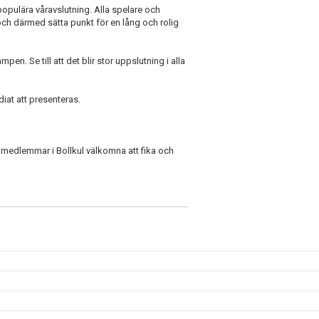
populära våravslutning. Alla spelare och
 och därmed sätta punkt för en lång och rolig
pen. Se till att det blir stor uppslutning i alla
iat att presenteras.
ya medlemmar i Bollkul välkomna att fika och