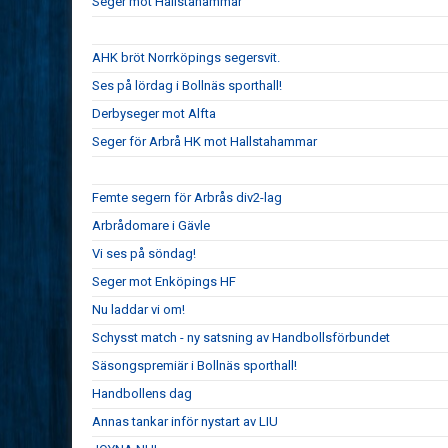
Seger mot Hallstahammar
AHK bröt Norrköpings segersvit.
Ses på lördag i Bollnäs sporthall!
Derbyseger mot Alfta
Seger för Arbrå HK mot Hallstahammar
Femte segern för Arbrås div2-lag
Arbrådomare i Gävle
Vi ses på söndag!
Seger mot Enköpings HF
Nu laddar vi om!
Schysst match - ny satsning av Handbollsförbundet
Säsongspremiär i Bollnäs sporthall!
Handbollens dag
Annas tankar inför nystart av LIU