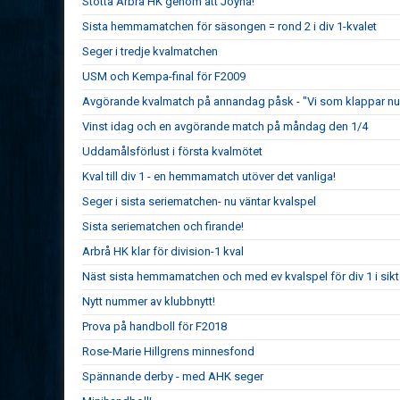
Stötta Arbrå HK genom att Joyna!
Sista hemmamatchen för säsongen = rond 2 i div 1-kvalet
Seger i tredje kvalmatchen
USM och Kempa-final för F2009
Avgörande kvalmatch på annandag påsk - "Vi som klappar nu 
Vinst idag och en avgörande match på måndag den 1/4
Uddamålsförlust i första kvalmötet
Kval till div 1 - en hemmamatch utöver det vanliga!
Seger i sista seriematchen- nu väntar kvalspel
Sista seriematchen och firande!
Arbrå HK klar för division-1 kval
Näst sista hemmamatchen och med ev kvalspel för div 1 i sikt
Nytt nummer av klubbnytt!
Prova på handboll för F2018
Rose-Marie Hillgrens minnesfond
Spännande derby - med AHK seger