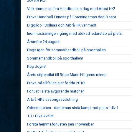
JOYNA NU!
Välkommen att fira Handbollens dag med Arbrå HK!
Prova Handboll Fitness på Föreningarnas dag 8 sept
Diggiloo i Bollnäs och Arbrå HK var med!
Inomhusträningen igång med utökad ledarstab på plats!
Årsmöte 24 augusti
Dags igen för sommarhandboll på sporthallen
Sommarhandboll på sporthallen!
Köp Joyna!
Årets stipendiat till Rose-Marie Hillgrens minne
Prova-på-tillfälle tjejer födda 2018!
Förlust i sista avgörande matchen
Arbrå HKs säsongsavslutning
Ödesmatchen - damernas sista kamp mot plats i div 1
1-1 i Div1-kvalet
Första hemmaförlusten sen i november