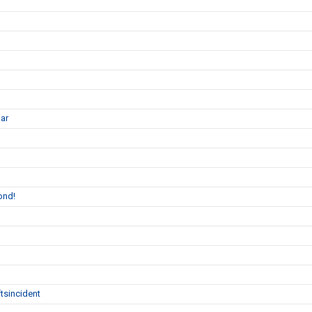
gar
ond!
tsincident