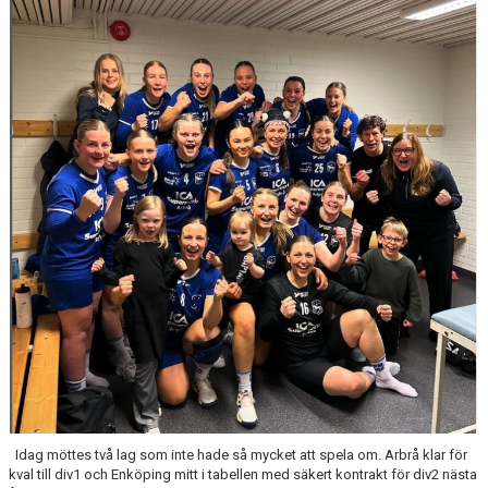
MATCHER
MEDLEM I ARBRÅ HK
AHK SHOPEN
AHK PÅ FACEBOOK
DOKUMENTARKIV
Idag möttes två lag som inte hade så mycket att spela om. Arbrå klar för
kval till div1 och Enköping mitt i tabellen med säkert kontrakt för div2 nästa