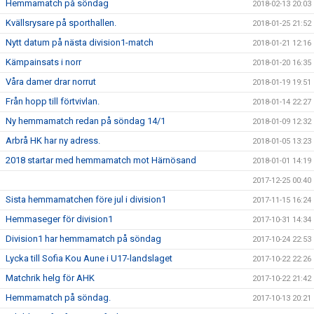
Hemmamatch på söndag
2018-02-13 20:03
Kvällsrysare på sporthallen.
2018-01-25 21:52
Nytt datum på nästa division1-match
2018-01-21 12:16
Kämpainsats i norr
2018-01-20 16:35
Våra damer drar norrut
2018-01-19 19:51
Från hopp till förtvivlan.
2018-01-14 22:27
Ny hemmamatch redan på söndag 14/1
2018-01-09 12:32
Arbrå HK har ny adress.
2018-01-05 13:23
2018 startar med hemmamatch mot Härnösand
2018-01-01 14:19
2017-12-25 00:40
Sista hemmamatchen före jul i division1
2017-11-15 16:24
Hemmaseger för division1
2017-10-31 14:34
Division1 har hemmamatch på söndag
2017-10-24 22:53
Lycka till Sofia Kou Aune i U17-landslaget
2017-10-22 22:26
Matchrik helg för AHK
2017-10-22 21:42
Hemmamatch på söndag.
2017-10-13 20:21