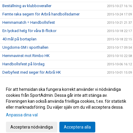
Beställning av klubboveraller
2015-10-27 16:16
Femte raka segern för Arbrå handbollsdamer
2015-10-24 17:09
Hemmamatch = Handbollsfest
2015-10-21 21:37
En lyckad helg för våra B-flickor
2015-10-18 22:17
40 mål på bortaplan
2015-10-18 22:15
Ungdoms-SM i sporthallen
2015-10-17 09:54
Hemmavinst mot Rimbo HK
2015-10-10 22:58
Handbollsfest på lördag
2015-10-06 16:12
Derbyfest med seger för Arbrå HK
2015-10-01 15:09
Äntligen säsongsstart för handbollen
2015-09-24 22:00
Ny säsong närmar sig
För att hemsidan ska fungera korrekt använder vi nödvändiga
2015-08-17 16:04
cookies från SportAdmin. Dessa går inte att stänga av.
Rose-Marie Hillgrens stipendiet till Petra Jönsson
2015-05-15 16:07
Föreningen kan också använda frivilliga cookies, t.ex. för statistik
eller marknadsföring. Du väljer själv om du vill acceptera dessa.
Anpassa dina val
Cookie-inställningar
Gå till Webbversion
Acceptera nödvändiga
Acceptera alla