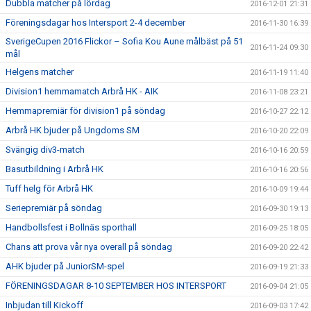
Dubbla matcher på lördag
2016-12-01 21:31
Föreningsdagar hos Intersport 2-4 december
2016-11-30 16:39
SverigeCupen 2016 Flickor – Sofia Kou Aune målbäst på 51
2016-11-24 09:30
mål
Helgens matcher
2016-11-19 11:40
Division1 hemmamatch Arbrå HK - AIK
2016-11-08 23:21
Hemmapremiär för division1 på söndag
2016-10-27 22:12
Arbrå HK bjuder på Ungdoms SM
2016-10-20 22:09
Svängig div3-match
2016-10-16 20:59
Basutbildning i Arbrå HK
2016-10-16 20:56
Tuff helg för Arbrå HK
2016-10-09 19:44
Seriepremiär på söndag
2016-09-30 19:13
Handbollsfest i Bollnäs sporthall
2016-09-25 18:05
Chans att prova vår nya overall på söndag
2016-09-20 22:42
AHK bjuder på JuniorSM-spel
2016-09-19 21:33
FÖRENINGSDAGAR 8-10 SEPTEMBER HOS INTERSPORT
2016-09-04 21:05
Inbjudan till Kickoff
2016-09-03 17:42