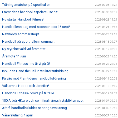
Träningsmatcher på sporthallen
2023-09-08 12:21
Framtidens handbollsspelare - se hit!
2023-08-30 09:32
Nu startar Handboll Fitness!
2023-08-28 19:29
Handbollens dag med sponsorlopp 16 sept!
2023-08-24 18:58
Newbody sommarshop!
2023-06-26 17:53
Handboll på sporthallen i sommar!
2023-06-16 09:07
Ny styrelse vald vid årsmötet
2023-06-12 08:32
Årsmöte 11 juni
2023-05-28 11:20
Handboll Fitness - nu är vi på G!
2023-05-22 22:05
Inbjudan Hand the Ball instruktörsutbildning
2023-05-22 13:01
På väg mot Framtidens handbollsförening
2023-05-14 20:06
Välkomna Hedda och Jennifer!
2023-05-12 18:10
Handboll Fitness- prova på tillfälle
2023-05-12 09:37
100 Arbrå HK:are och semifinal i årets Irstablixten cup!
2023-04-07 09:09
Arbrå handbollsklubbs säsongsavslutning
2023-04-05 16:52
Våravslutning 4 april
2023-03-27 10:20