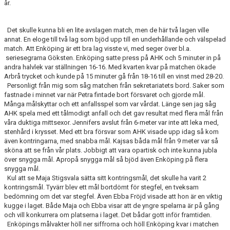
år.
Det skulle kunna bli en lite avslagen match, men de här två lagen ville
annat. En eloge till två lag som bjöd upp till en underhållande och välspelad
match. Att Enköping är ett bra lag visste vi, med seger över bl.a.
seriesegrarna Göksten. Enköping satte press på AHK och 5 minuter in på
andra halvlek var ställningen 16-16. Med kvarten kvar på matchen ökade
Arbrå trycket och kunde på 15 minuter gå från 18-16 till en vinst med 28-20.
Personligt från mig som såg matchen från sekretariatets bord. Saker som
fastnade i minnet var när Petra fintade bort försvaret och gjorde mål.
Många målskyttar och ett anfallsspel som var vårdat. Länge sen jag såg
AHK spela med ett tålmodigt anfall och det gav resultat med flera mål från
våra duktiga mittsexor. Jennifers avslut från 6-meter var inte att leka med,
stenhård i krysset. Med ett bra försvar som AHK visade upp idag så kom
även kontringarna, med snabba mål. Kajsas båda mål från 9 meter var så
sköna att se från vår plats. Jobbigt att vara opartisk och inte kunna jubla
över snygga mål. Apropå snygga mål så bjöd även Enköping på flera
snygga mål.
Kul att se Maja Stigsvala sätta sitt kontringsmål, det skulle ha varit 2
kontringsmål. Tyvärr blev ett mål bortdömt för stegfel, en tveksam
bedömning om det var stegfel. Även Ebba Fröjd visade att hon är en viktig
kugge i laget. Både Maja och Ebba visar att de yngre spelarna är på gång
och vill konkurrera om platserna i laget. Det bådar gott inför framtiden.
Enköpings målvakter höll ner siffrorna och höll Enköping kvar i matchen