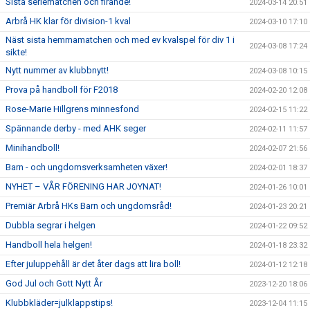
Sista seriematchen och firande!
2024-03-14 20:51
Arbrå HK klar för division-1 kval
2024-03-10 17:10
Näst sista hemmamatchen och med ev kvalspel för div 1 i
2024-03-08 17:24
sikte!
Nytt nummer av klubbnytt!
2024-03-08 10:15
Prova på handboll för F2018
2024-02-20 12:08
Rose-Marie Hillgrens minnesfond
2024-02-15 11:22
Spännande derby - med AHK seger
2024-02-11 11:57
Minihandboll!
2024-02-07 21:56
Barn - och ungdomsverksamheten växer!
2024-02-01 18:37
NYHET – VÅR FÖRENING HAR JOYNAT!
2024-01-26 10:01
Premiär Arbrå HKs Barn och ungdomsråd!
2024-01-23 20:21
Dubbla segrar i helgen
2024-01-22 09:52
Handboll hela helgen!
2024-01-18 23:32
Efter juluppehåll är det åter dags att lira boll!
2024-01-12 12:18
God Jul och Gott Nytt År
2023-12-20 18:06
Klubbkläder=julklappstips!
2023-12-04 11:15