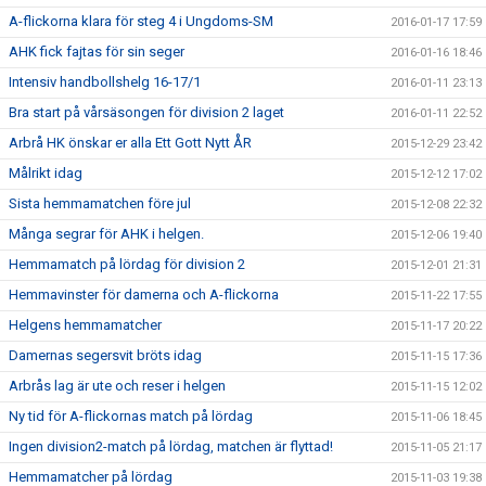
A-flickorna klara för steg 4 i Ungdoms-SM
2016-01-17 17:59
AHK fick fajtas för sin seger
2016-01-16 18:46
Intensiv handbollshelg 16-17/1
2016-01-11 23:13
Bra start på vårsäsongen för division 2 laget
2016-01-11 22:52
Arbrå HK önskar er alla Ett Gott Nytt ÅR
2015-12-29 23:42
Målrikt idag
2015-12-12 17:02
Sista hemmamatchen före jul
2015-12-08 22:32
Många segrar för AHK i helgen.
2015-12-06 19:40
Hemmamatch på lördag för division 2
2015-12-01 21:31
Hemmavinster för damerna och A-flickorna
2015-11-22 17:55
Helgens hemmamatcher
2015-11-17 20:22
Damernas segersvit bröts idag
2015-11-15 17:36
Arbrås lag är ute och reser i helgen
2015-11-15 12:02
Ny tid för A-flickornas match på lördag
2015-11-06 18:45
Ingen division2-match på lördag, matchen är flyttad!
2015-11-05 21:17
Hemmamatcher på lördag
2015-11-03 19:38