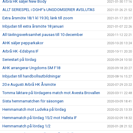
Arbrå HK säljer New Body
2021-01-30 17:16
ALLT SERIESPEL i DGHF’s UNGDOMSERIER AVSLUTAS
2021-01-26 21:52
Extra årsmöte 18/1 kl 19.30, länk till zoom
2021-01-17 20:37
Inbjudan till extra årsmöte 18 januari
2021-01-07 22:26
All tävlingsverksamhet pausas till 10 december
2020-11-12 22:21
AHK säljer pepparkakor
2020-10-20 13:24
Arbrå HK -Edsbyns IF
2020-10-11 20:20
Seriestart på lördag
2020-09-24 10:50
AHK arrangerar Ungdoms SM F18
2020-09-18 20:27
Inbjudan till handbollsutbildningar
2020-08-16 15:27
20:e Augusti Arbrå HK Årsmöte
2020-07-29 23:22
Tomma läktare på lördagens match mot Avesta Brovallen
2020-03-11 22:48
Sista hemmamatchen för säsongen
2020-03-09 18:41
Hemmamatch mot Ludvika på lördag
2020-02-25 13:33
Hemmamatch på lördag 15/2 mot Hallsta IF
2020-02-09 18:32
Hemmamatch på lördag 1/2
2020-01-28 21:52