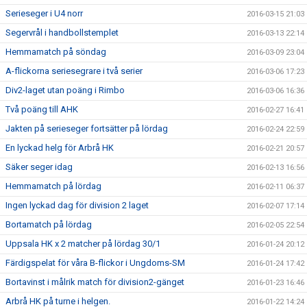
Serieseger i U4 norr
2016-03-15 21:03
Segervrål i handbollstemplet
2016-03-13 22:14
Hemmamatch på söndag
2016-03-09 23:04
A-flickorna seriesegrare i två serier
2016-03-06 17:23
Div2-laget utan poäng i Rimbo
2016-03-06 16:36
Två poäng till AHK
2016-02-27 16:41
Jakten på serieseger fortsätter på lördag
2016-02-24 22:59
En lyckad helg för Arbrå HK
2016-02-21 20:57
Säker seger idag
2016-02-13 16:56
Hemmamatch på lördag
2016-02-11 06:37
Ingen lyckad dag för division 2 laget
2016-02-07 17:14
Bortamatch på lördag
2016-02-05 22:54
Uppsala HK x 2 matcher på lördag 30/1
2016-01-24 20:12
Färdigspelat för våra B-flickor i Ungdoms-SM
2016-01-24 17:42
Bortavinst i målrik match för division2-gänget
2016-01-23 16:46
Arbrå HK på turne i helgen.
2016-01-22 14:24