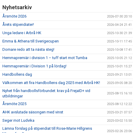
Nyhetsarkiv
Årsmöte 2026
2026-07-30 20:10
Årets stipendiater!
2026-04-24 21:41
Unga ledare i Arbrå HK
2025-10-30 21:39
Emma & Athena till Sverigecupen
2025-10-11 17:45
Domare redo att ta nästa steg!
2025-10-08 17:41
Hemmapremiär i division 1 – tuff start mot Tumba
2025-10-05 21:12
Hemmapremiär i Division 1 på lördag!
2025-10-01 15:27
Handbollens dag
2025-09-21 13:01
Välkommen att fira Handbollens dag 2025 med Arbrå HK!
2025-09-05 08:20
Nyhet från handbollsförbundet: krav på FrejaID+ vid
2025-08-15 16:10
utbildningar
Årsmöte 2025
2025-08-12 12:22
AHK avslutade säsongen med vinst
2025-03-21 07:57
Seger mot Ludvika
2025-03-02 15:50
Lämna förslag på stipendiat till Rose-Marie Hillgrens
2025-02-26 23:06