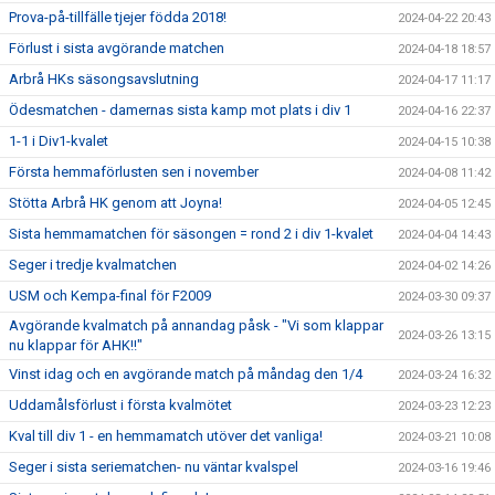
Prova-på-tillfälle tjejer födda 2018!
2024-04-22 20:43
Förlust i sista avgörande matchen
2024-04-18 18:57
Arbrå HKs säsongsavslutning
2024-04-17 11:17
Ödesmatchen - damernas sista kamp mot plats i div 1
2024-04-16 22:37
1-1 i Div1-kvalet
2024-04-15 10:38
Första hemmaförlusten sen i november
2024-04-08 11:42
Stötta Arbrå HK genom att Joyna!
2024-04-05 12:45
Sista hemmamatchen för säsongen = rond 2 i div 1-kvalet
2024-04-04 14:43
Seger i tredje kvalmatchen
2024-04-02 14:26
USM och Kempa-final för F2009
2024-03-30 09:37
Avgörande kvalmatch på annandag påsk - "Vi som klappar
2024-03-26 13:15
nu klappar för AHK!!"
Vinst idag och en avgörande match på måndag den 1/4
2024-03-24 16:32
Uddamålsförlust i första kvalmötet
2024-03-23 12:23
Kval till div 1 - en hemmamatch utöver det vanliga!
2024-03-21 10:08
Seger i sista seriematchen- nu väntar kvalspel
2024-03-16 19:46