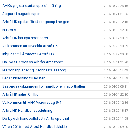
AHKs yngsta startar upp sin träning
2016-08-22 23:16
Segrare i augusticupen
2016-08-21 21:05
Arbrå HK spelar försäsongscup i helgen
2016-08-20 12:18
Nu kör vi
2016-08-10 22:30
Arbrå HK har nya sponsorer
2016-06-02 20:32
Välkommen att utveckla Arbrå HK
2016-05-26 20:59
Inbjudan till Årsmöte i Arbrå HK
2016-05-22 20:38
Hällbos Heroes vs Arbrås Amazoner
2016-05-11 21:20
Nu börjar planering inför nästa säsong
2016-04-20 14:49
Ledarutbildning till hösten
2016-04-20 14:39
Säsongsavslutningen för handbollen i sporthallen
2016-04-08 08:11
Arbrå HK säljer Grillkol
2016-04-04 22:10
Välkommen till AHK Visionsdag 9/4
2016-04-02 12:36
Arbrå HK Handbollsavslutning
2016-03-29 18:17
Derby och handbollsfest i Alfta sporthall
2016-03-20 11:08
Våren 2016 med Arbrå Handbollsklubb
2016-03-19 09:40