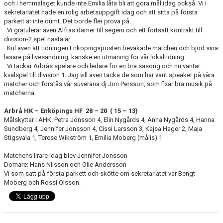
och i hemmalaget kunde inte Emilia låta bli att göra mål idag också. Vi i
sekretariatet hade en rolig arbetsuppgift idag och att sitta på första
parkett är inte dumt. Det borde fler prova på.
Vi gratulerar även Alftas damer till segern och ett fortsatt kontrakt till
division-2 spel nästa år.
Kul även att tidningen Enköpingsposten bevakade matchen och bjöd sina
läsare på livesändning, kanske en utmaning för vår lokaltidning.
Vi tackar Arbrås spelare och ledare för en bra säsong och nu väntar
kvalspel till division 1. Jag vill även tacka de som har varit speaker på våra
matcher och förstås vår suveräna dj Jon Persson, som fixar bra musik på
matcherna.
Arbrå HK – Enköpings HF 28 – 20 ( 15 – 13)
Målskyttar i AHK: Petra Jönsson 4, Elin Nygårds 4, Anna Nygårds 4, Hanna
Sundberg 4, Jennifer Jonsson 4, Cissi Larsson 3, Kajsa Hager 2, Maja
Stigsvala 1, Terese Wikström 1, Emilia Moberg (målis) 1
Matchens lirare idag blev Jennifer Jonsson
Domare: Hans Nilsson och Olle Andersson
Vi som satt på första parkett och skötte om sekretariatet var Bengt
Moberg och Rossi Olsson.