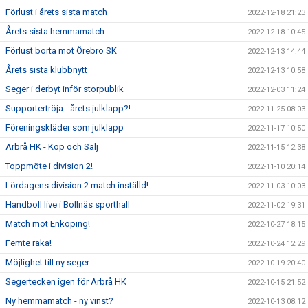
Förlust i årets sista match
2022-12-18 21:23
Årets sista hemmamatch
2022-12-18 10:45
Förlust borta mot Örebro SK
2022-12-13 14:44
Årets sista klubbnytt
2022-12-13 10:58
Seger i derbyt inför storpublik
2022-12-03 11:24
Supportertröja - årets julklapp?!
2022-11-25 08:03
Föreningskläder som julklapp
2022-11-17 10:50
Arbrå HK - Köp och Sälj
2022-11-15 12:38
Toppmöte i division 2!
2022-11-10 20:14
Lördagens division 2 match inställd!
2022-11-03 10:03
Handboll live i Bollnäs sporthall
2022-11-02 19:31
Match mot Enköping!
2022-10-27 18:15
Femte raka!
2022-10-24 12:29
Möjlighet till ny seger
2022-10-19 20:40
Segertecken igen för Arbrå HK
2022-10-15 21:52
Ny hemmamatch - ny vinst?
2022-10-13 08:12