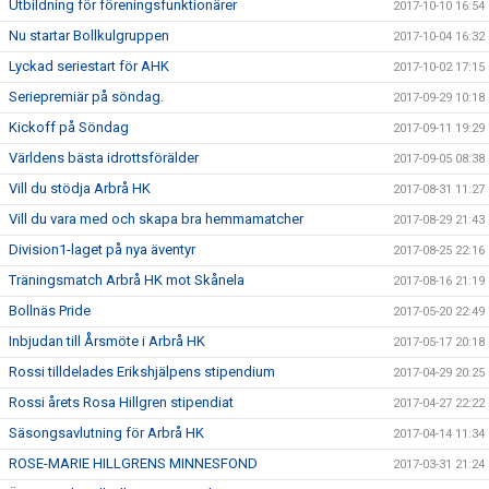
Utbildning för föreningsfunktionärer
2017-10-10 16:54
Nu startar Bollkulgruppen
2017-10-04 16:32
Lyckad seriestart för AHK
2017-10-02 17:15
Seriepremiär på söndag.
2017-09-29 10:18
Kickoff på Söndag
2017-09-11 19:29
Världens bästa idrottsförälder
2017-09-05 08:38
Vill du stödja Arbrå HK
2017-08-31 11:27
Vill du vara med och skapa bra hemmamatcher
2017-08-29 21:43
Division1-laget på nya äventyr
2017-08-25 22:16
Träningsmatch Arbrå HK mot Skånela
2017-08-16 21:19
Bollnäs Pride
2017-05-20 22:49
Inbjudan till Årsmöte i Arbrå HK
2017-05-17 20:18
Rossi tilldelades Erikshjälpens stipendium
2017-04-29 20:25
Rossi årets Rosa Hillgren stipendiat
2017-04-27 22:22
Säsongsavlutning för Arbrå HK
2017-04-14 11:34
ROSE-MARIE HILLGRENS MINNESFOND
2017-03-31 21:24