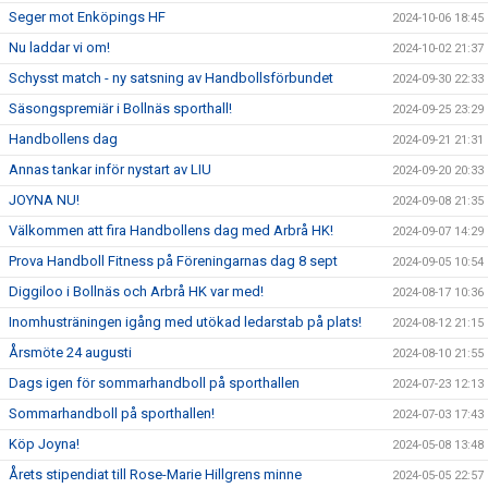
Seger mot Enköpings HF
2024-10-06 18:45
Nu laddar vi om!
2024-10-02 21:37
Schysst match - ny satsning av Handbollsförbundet
2024-09-30 22:33
Säsongspremiär i Bollnäs sporthall!
2024-09-25 23:29
Handbollens dag
2024-09-21 21:31
Annas tankar inför nystart av LIU
2024-09-20 20:33
JOYNA NU!
2024-09-08 21:35
Välkommen att fira Handbollens dag med Arbrå HK!
2024-09-07 14:29
Prova Handboll Fitness på Föreningarnas dag 8 sept
2024-09-05 10:54
Diggiloo i Bollnäs och Arbrå HK var med!
2024-08-17 10:36
Inomhusträningen igång med utökad ledarstab på plats!
2024-08-12 21:15
Årsmöte 24 augusti
2024-08-10 21:55
Dags igen för sommarhandboll på sporthallen
2024-07-23 12:13
Sommarhandboll på sporthallen!
2024-07-03 17:43
Köp Joyna!
2024-05-08 13:48
Årets stipendiat till Rose-Marie Hillgrens minne
2024-05-05 22:57