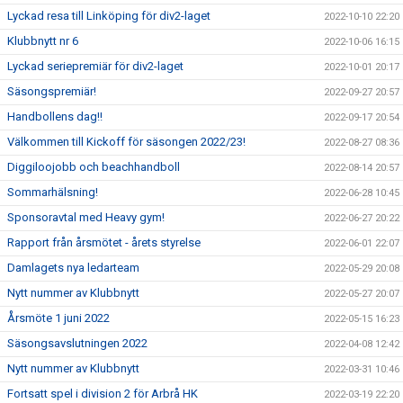
Lyckad resa till Linköping för div2-laget
2022-10-10 22:20
Klubbnytt nr 6
2022-10-06 16:15
Lyckad seriepremiär för div2-laget
2022-10-01 20:17
Säsongspremiär!
2022-09-27 20:57
Handbollens dag!!
2022-09-17 20:54
Välkommen till Kickoff för säsongen 2022/23!
2022-08-27 08:36
Diggiloojobb och beachhandboll
2022-08-14 20:57
Sommarhälsning!
2022-06-28 10:45
Sponsoravtal med Heavy gym!
2022-06-27 20:22
Rapport från årsmötet - årets styrelse
2022-06-01 22:07
Damlagets nya ledarteam
2022-05-29 20:08
Nytt nummer av Klubbnytt
2022-05-27 20:07
Årsmöte 1 juni 2022
2022-05-15 16:23
Säsongsavslutningen 2022
2022-04-08 12:42
Nytt nummer av Klubbnytt
2022-03-31 10:46
Fortsatt spel i division 2 för Arbrå HK
2022-03-19 22:20