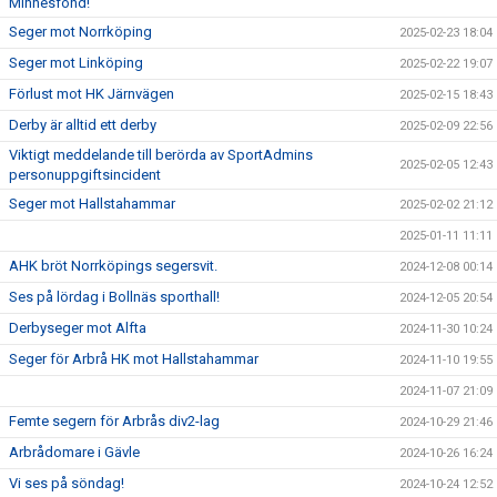
Minnesfond!
Seger mot Norrköping
2025-02-23 18:04
Seger mot Linköping
2025-02-22 19:07
Förlust mot HK Järnvägen
2025-02-15 18:43
Derby är alltid ett derby
2025-02-09 22:56
Viktigt meddelande till berörda av SportAdmins
2025-02-05 12:43
personuppgiftsincident
Seger mot Hallstahammar
2025-02-02 21:12
2025-01-11 11:11
AHK bröt Norrköpings segersvit.
2024-12-08 00:14
Ses på lördag i Bollnäs sporthall!
2024-12-05 20:54
Derbyseger mot Alfta
2024-11-30 10:24
Seger för Arbrå HK mot Hallstahammar
2024-11-10 19:55
2024-11-07 21:09
Femte segern för Arbrås div2-lag
2024-10-29 21:46
Arbrådomare i Gävle
2024-10-26 16:24
Vi ses på söndag!
2024-10-24 12:52