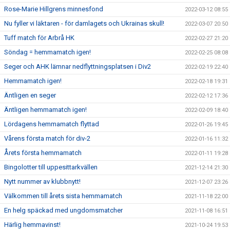
Rose-Marie Hillgrens minnesfond
2022-03-12 08:55
Nu fyller vi läktaren - för damlagets och Ukrainas skull!
2022-03-07 20:50
Tuff match för Arbrå HK
2022-02-27 21:20
Söndag = hemmamatch igen!
2022-02-25 08:08
Seger och AHK lämnar nedflyttningsplatsen i Div2
2022-02-19 22:40
Hemmamatch igen!
2022-02-18 19:31
Äntligen en seger
2022-02-12 17:36
Äntligen hemmamatch igen!
2022-02-09 18:40
Lördagens hemmamatch flyttad
2022-01-26 19:45
Vårens första match för div-2
2022-01-16 11:32
Årets första hemmamatch
2022-01-11 19:28
Bingolotter till uppesittarkvällen
2021-12-14 21:30
Nytt nummer av klubbnytt!
2021-12-07 23:26
Välkommen till årets sista hemmamatch
2021-11-18 22:00
En helg späckad med ungdomsmatcher
2021-11-08 16:51
Härlig hemmavinst!
2021-10-24 19:53