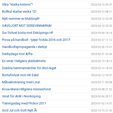
Våra "starka kvinnor"!
2023-03-15 09:37
Bollkul startar vecka 12!
2023-03-13 08:11
Nytt nummer av klubbnytt!
2023-03-12 22:39
OAVGJORT MOT SERIEVINNARNA!
2023-03-10 23:55
Sur förlust borta mot Enköpings HF
2023-03-04 18:14
Prova på handboll - tjejer födda 2016 och 2017!
2023-02-27 11:12
Handbollspropaganda i derbyt
2023-02-26 19:41
Derbydags mot Alfta
2023-02-21 22:34
En vinst i helgens dubbelmöte
2023-02-19 18:15
Dubbla hemmamatcher för div2-laget
2023-02-14 18:49
Bortaförlust mot HK Eskil
2023-02-12 18:37
Målvaktsträning med Lina!
2023-02-11 09:08
Rose-Marie Hillgrens minnesfond
2023-02-08 21:52
Vinst för AHK i Norrköping
2023-02-04 20:17
Träningsdag med Flickor 2011
2023-01-02 14:37
God Jul och Gott Nytt År
2022-12-19 21:30