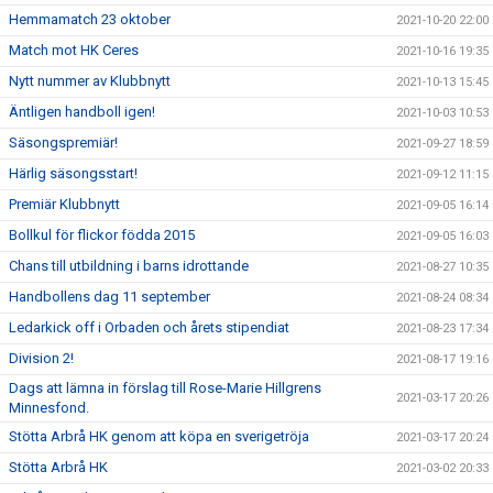
Hemmamatch 23 oktober
2021-10-20 22:00
Match mot HK Ceres
2021-10-16 19:35
Nytt nummer av Klubbnytt
2021-10-13 15:45
Äntligen handboll igen!
2021-10-03 10:53
Säsongspremiär!
2021-09-27 18:59
Härlig säsongsstart!
2021-09-12 11:15
Premiär Klubbnytt
2021-09-05 16:14
Bollkul för flickor födda 2015
2021-09-05 16:03
Chans till utbildning i barns idrottande
2021-08-27 10:35
Handbollens dag 11 september
2021-08-24 08:34
Ledarkick off i Orbaden och årets stipendiat
2021-08-23 17:34
Division 2!
2021-08-17 19:16
Dags att lämna in förslag till Rose-Marie Hillgrens
2021-03-17 20:26
Minnesfond.
Stötta Arbrå HK genom att köpa en sverigetröja
2021-03-17 20:24
Stötta Arbrå HK
2021-03-02 20:33