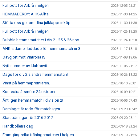
Full pott för Arbrå i helgen
2023-12-03 21:21
HEMMADERBY: AHK-Alfta
2023-11-30 14:25
Stötta oss genom dina julklappsinköp
2023-11-30 11:30
Full pott för Arbrå i helgen
2023-11-26 19:25
Dubbla hemmamatcher i div 2 - 25 & 26 nov
2023-11-24 10:18
AHK:s damer laddade för hemmamatch nr 3
2023-11-17 13:18
Oavgjort mot Vintrosa IS
2023-11-08 19:06
Nytt nummer av klubbnytt
2023-11-05 21:17
Dags för div 2:s andra hemmamatch!
2023-10-26 13:22
Vinst på hemmapremiären.
2023-10-10 20:01
Kort extra årsmöte 24 oktober
2023-10-09 10:21
Äntligen hemmamatch i division 2!
2023-10-05 07:43
Damlaget är redo för match igen
2023-09-29 16:42
Start träningar för 2016-2017
2023-09-20 08:11
Handbollens dag
2023-09-18 21:24
Framgångsrika träningsmatcher i helgen
2023-09-10 21:25