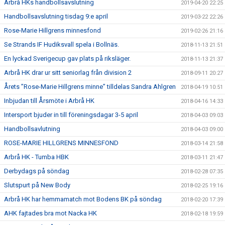
Arbrå HKs handbollsavslutning
2019-04-20 22:25
Handbollsavslutning tisdag 9:e april
2019-03-22 22:26
Rose-Marie Hillgrens minnesfond
2019-02-26 21:16
Se Strands IF Hudiksvall spela i Bollnäs.
2018-11-13 21:51
En lyckad Sverigecup gav plats på riksläger.
2018-11-13 21:37
Arbrå HK drar ur sitt seniorlag från division 2
2018-09-11 20:27
Årets ”Rose-Marie Hillgrens minne” tilldelas Sandra Ahlgren
2018-04-19 10:51
Inbjudan till Årsmöte i Arbrå HK
2018-04-16 14:33
Intersport bjuder in till föreningsdagar 3-5 april
2018-04-03 09:03
Handbollsavlutning
2018-04-03 09:00
ROSE-MARIE HILLGRENS MINNESFOND
2018-03-14 21:58
Arbrå HK - Tumba HBK
2018-03-11 21:47
Derbydags på söndag
2018-02-28 07:35
Slutspurt på New Body
2018-02-25 19:16
Arbrå HK har hemmamatch mot Bodens BK på söndag
2018-02-20 17:39
AHK fajtades bra mot Nacka HK
2018-02-18 19:59