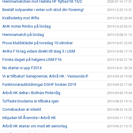
Hemmamatchen mot Hallsta HF flyttad till 15/2
2020-01-16 17:21
Beställ solpaneler i vinter och stöd din förening!
2019-12-25 15:31
Kvällsderby mot Alfta
2019-10-30 20:44
AHK möter Rimbo på lördag
2019-10-23 05:51
Hemmamatch på lördag
2019-10-08 21:15
Prova klubbkläder på torsdag 10 oktober
2019-10-07 22:03
AHKs F16-lag vidare direkt till steg 3 i USM
2019-10-06 17:19
Första dagen på helgens USM F16
2019-10-05 21:18
Nu startar vi upp F2014
2019-10-01 20:29
Vi är tillbaka!! Seriepremiär, Arbrå HK - Vassunda IF
2019-09-23 19:50
Funktionärsutbildningar DGHF hösten 2019
2019-09-20 17:00
Arbrå HK deltar i Bollnäs Pride-tåg
2019-09-06 19:44
Tuffaste brudarna är tillbaka igen
2019-08-25 19:15
Comebacken är inledd
2019-08-25 16:25
Inbjudan till Årsmöte i Arbrå HK
2019-05-11 17:32
Arbrå HK startar om med ett seniorlag.
2019-04-21 19:15