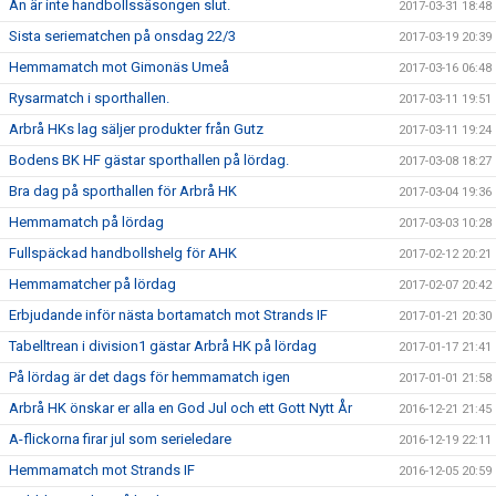
Än är inte handbollssäsongen slut.
2017-03-31 18:48
Sista seriematchen på onsdag 22/3
2017-03-19 20:39
Hemmamatch mot Gimonäs Umeå
2017-03-16 06:48
Rysarmatch i sporthallen.
2017-03-11 19:51
Arbrå HKs lag säljer produkter från Gutz
2017-03-11 19:24
Bodens BK HF gästar sporthallen på lördag.
2017-03-08 18:27
Bra dag på sporthallen för Arbrå HK
2017-03-04 19:36
Hemmamatch på lördag
2017-03-03 10:28
Fullspäckad handbollshelg för AHK
2017-02-12 20:21
Hemmamatcher på lördag
2017-02-07 20:42
Erbjudande inför nästa bortamatch mot Strands IF
2017-01-21 20:30
Tabelltrean i division1 gästar Arbrå HK på lördag
2017-01-17 21:41
På lördag är det dags för hemmamatch igen
2017-01-01 21:58
Arbrå HK önskar er alla en God Jul och ett Gott Nytt År
2016-12-21 21:45
A-flickorna firar jul som serieledare
2016-12-19 22:11
Hemmamatch mot Strands IF
2016-12-05 20:59