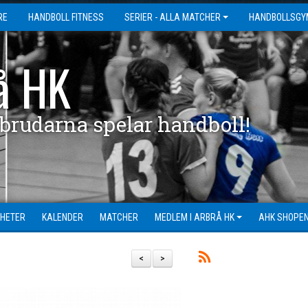
RE
HANDBOLL FITNESS
SERIER - ALLA MATCHER
HANDBOLLSGY
å HK
 brudarna spelar handboll!
HETER
KALENDER
MATCHER
MEDLEM I ARBRÅ HK
AHK SHOPE
<
>