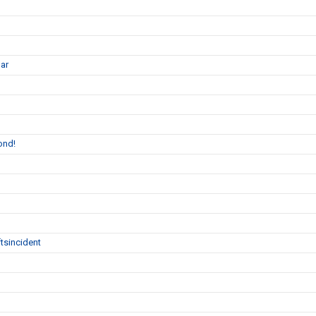
gar
ond!
tsincident