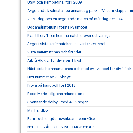
USM och Kempa-final för F2009
Avgörande kvalmatch på annandag påsk - "Vi som klappar nu 
Vinst idag och en avgörande match på måndag den 1/4
Uddamålsförlust i första kvalmötet
Kval till div 1 - en hemmamatch utöver det vanliga!
Seger i sista seriematchen- nu väntar kvalspel
Sista seriematchen och firande!
Arbrå HK klar för division-1 kval
Näst sista hemmamatchen och med ev kvalspel för div 1 i sikt
Nytt nummer av klubbnytt!
Prova på handboll för F2018
Rose-Marie Hillgrens minnesfond
Spännande derby - med AHK seger
Minihandboll!
Barn - och ungdomsverksamheten växer!
NYHET – VÅR FÖRENING HAR JOYNAT!