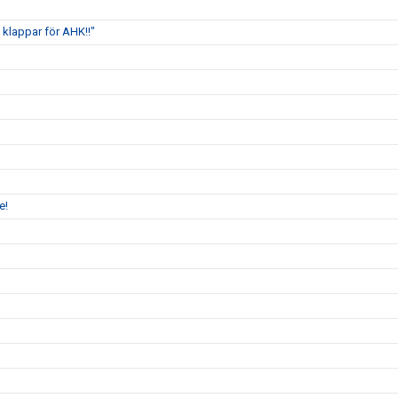
klappar för AHK!!"
e!