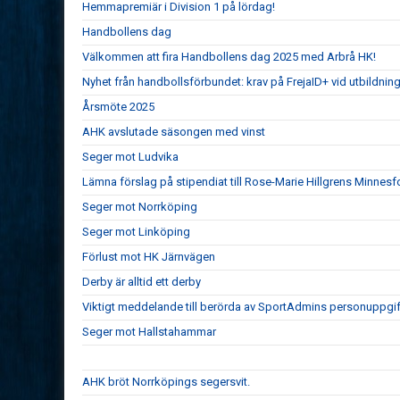
Hemmapremiär i Division 1 på lördag!
Handbollens dag
Välkommen att fira Handbollens dag 2025 med Arbrå HK!
Nyhet från handbollsförbundet: krav på FrejaID+ vid utbildnin
Årsmöte 2025
AHK avslutade säsongen med vinst
Seger mot Ludvika
Lämna förslag på stipendiat till Rose-Marie Hillgrens Minnesf
Seger mot Norrköping
Seger mot Linköping
Förlust mot HK Järnvägen
Derby är alltid ett derby
Viktigt meddelande till berörda av SportAdmins personuppgif
Seger mot Hallstahammar
AHK bröt Norrköpings segersvit.