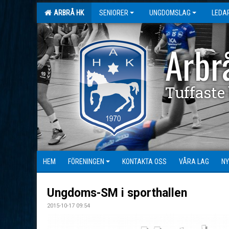
ARBRÅ HK
SENIORER
UNGDOMSLAG
LEDA
Arbr
Tuffaste
HEM
FÖRENINGEN
KONTAKTA OSS
VÅRA LAG
NY
Ungdoms-SM i sporthallen
2015-10-17 09:54