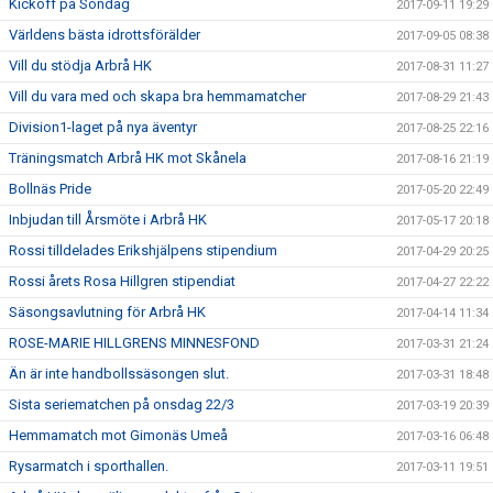
Kickoff på Söndag
2017-09-11 19:29
Världens bästa idrottsförälder
2017-09-05 08:38
Vill du stödja Arbrå HK
2017-08-31 11:27
Vill du vara med och skapa bra hemmamatcher
2017-08-29 21:43
Division1-laget på nya äventyr
2017-08-25 22:16
Träningsmatch Arbrå HK mot Skånela
2017-08-16 21:19
Bollnäs Pride
2017-05-20 22:49
Inbjudan till Årsmöte i Arbrå HK
2017-05-17 20:18
Rossi tilldelades Erikshjälpens stipendium
2017-04-29 20:25
Rossi årets Rosa Hillgren stipendiat
2017-04-27 22:22
Säsongsavlutning för Arbrå HK
2017-04-14 11:34
ROSE-MARIE HILLGRENS MINNESFOND
2017-03-31 21:24
Än är inte handbollssäsongen slut.
2017-03-31 18:48
Sista seriematchen på onsdag 22/3
2017-03-19 20:39
Hemmamatch mot Gimonäs Umeå
2017-03-16 06:48
Rysarmatch i sporthallen.
2017-03-11 19:51