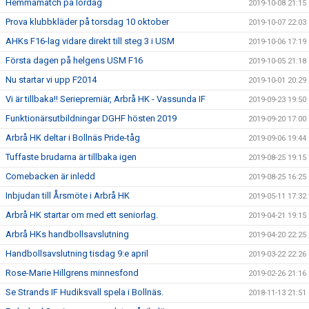
Hemmamatch på lördag
2019-10-08 21:15
Prova klubbkläder på torsdag 10 oktober
2019-10-07 22:03
AHKs F16-lag vidare direkt till steg 3 i USM
2019-10-06 17:19
Första dagen på helgens USM F16
2019-10-05 21:18
Nu startar vi upp F2014
2019-10-01 20:29
Vi är tillbaka!! Seriepremiär, Arbrå HK - Vassunda IF
2019-09-23 19:50
Funktionärsutbildningar DGHF hösten 2019
2019-09-20 17:00
Arbrå HK deltar i Bollnäs Pride-tåg
2019-09-06 19:44
Tuffaste brudarna är tillbaka igen
2019-08-25 19:15
Comebacken är inledd
2019-08-25 16:25
Inbjudan till Årsmöte i Arbrå HK
2019-05-11 17:32
Arbrå HK startar om med ett seniorlag.
2019-04-21 19:15
Arbrå HKs handbollsavslutning
2019-04-20 22:25
Handbollsavslutning tisdag 9:e april
2019-03-22 22:26
Rose-Marie Hillgrens minnesfond
2019-02-26 21:16
Se Strands IF Hudiksvall spela i Bollnäs.
2018-11-13 21:51