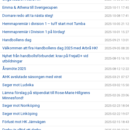
Emma & Athena till Sverigecupen
2025-10-11 17:45
Domare redo att ta nästa steg!
2025-10-08 17:41
Hemmapremiär i division 1 – tuff start mot Tumba
2025-10-05 21:12
Hemmapremiär i Division 1 på lördag!
2025-10-01 15:27
Handbollens dag
2025-09-21 13:01
Välkommen att fira Handbollens dag 2025 med Arbrå HK!
2025-09-05 08:20
Nyhet från handbollsförbundet: krav på FrejaID+ vid
2025-08-15 16:10
utbildningar
Årsmöte 2025
2025-08-12 12:22
AHK avslutade säsongen med vinst
2025-03-21 07:57
Seger mot Ludvika
2025-03-02 15:50
Lämna förslag på stipendiat till Rose-Marie Hillgrens
2025-02-26 23:06
Minnesfond!
Seger mot Norrköping
2025-02-23 18:04
Seger mot Linköping
2025-02-22 19:07
Förlust mot HK Järnvägen
2025-02-15 18:43
Derby är alltid ett derby