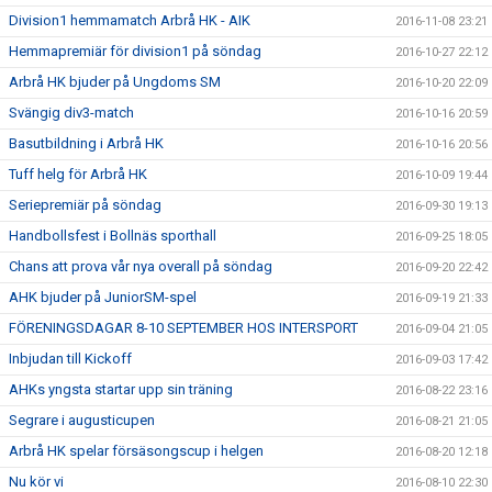
Division1 hemmamatch Arbrå HK - AIK
2016-11-08 23:21
Hemmapremiär för division1 på söndag
2016-10-27 22:12
Arbrå HK bjuder på Ungdoms SM
2016-10-20 22:09
Svängig div3-match
2016-10-16 20:59
Basutbildning i Arbrå HK
2016-10-16 20:56
Tuff helg för Arbrå HK
2016-10-09 19:44
Seriepremiär på söndag
2016-09-30 19:13
Handbollsfest i Bollnäs sporthall
2016-09-25 18:05
Chans att prova vår nya overall på söndag
2016-09-20 22:42
AHK bjuder på JuniorSM-spel
2016-09-19 21:33
FÖRENINGSDAGAR 8-10 SEPTEMBER HOS INTERSPORT
2016-09-04 21:05
Inbjudan till Kickoff
2016-09-03 17:42
AHKs yngsta startar upp sin träning
2016-08-22 23:16
Segrare i augusticupen
2016-08-21 21:05
Arbrå HK spelar försäsongscup i helgen
2016-08-20 12:18
Nu kör vi
2016-08-10 22:30