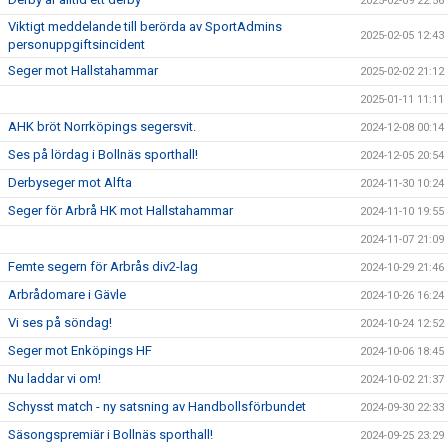
2025-02-09 22:56
Viktigt meddelande till berörda av SportAdmins
2025-02-05 12:43
personuppgiftsincident
Seger mot Hallstahammar
2025-02-02 21:12
2025-01-11 11:11
AHK bröt Norrköpings segersvit.
2024-12-08 00:14
Ses på lördag i Bollnäs sporthall!
2024-12-05 20:54
Derbyseger mot Alfta
2024-11-30 10:24
Seger för Arbrå HK mot Hallstahammar
2024-11-10 19:55
2024-11-07 21:09
Femte segern för Arbrås div2-lag
2024-10-29 21:46
Arbrådomare i Gävle
2024-10-26 16:24
Vi ses på söndag!
2024-10-24 12:52
Seger mot Enköpings HF
2024-10-06 18:45
Nu laddar vi om!
2024-10-02 21:37
Schysst match - ny satsning av Handbollsförbundet
2024-09-30 22:33
Säsongspremiär i Bollnäs sporthall!
2024-09-25 23:29