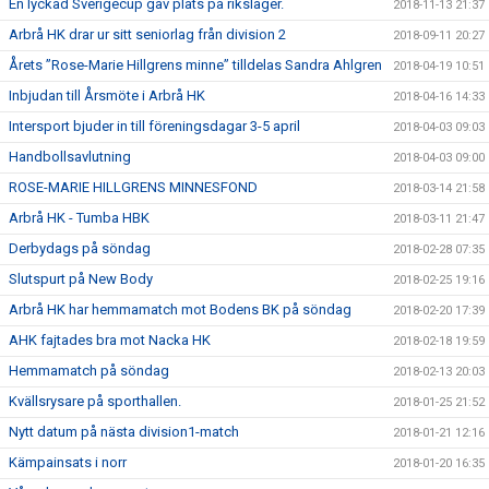
En lyckad Sverigecup gav plats på riksläger.
2018-11-13 21:37
Arbrå HK drar ur sitt seniorlag från division 2
2018-09-11 20:27
Årets ”Rose-Marie Hillgrens minne” tilldelas Sandra Ahlgren
2018-04-19 10:51
Inbjudan till Årsmöte i Arbrå HK
2018-04-16 14:33
Intersport bjuder in till föreningsdagar 3-5 april
2018-04-03 09:03
Handbollsavlutning
2018-04-03 09:00
ROSE-MARIE HILLGRENS MINNESFOND
2018-03-14 21:58
Arbrå HK - Tumba HBK
2018-03-11 21:47
Derbydags på söndag
2018-02-28 07:35
Slutspurt på New Body
2018-02-25 19:16
Arbrå HK har hemmamatch mot Bodens BK på söndag
2018-02-20 17:39
AHK fajtades bra mot Nacka HK
2018-02-18 19:59
Hemmamatch på söndag
2018-02-13 20:03
Kvällsrysare på sporthallen.
2018-01-25 21:52
Nytt datum på nästa division1-match
2018-01-21 12:16
Kämpainsats i norr
2018-01-20 16:35