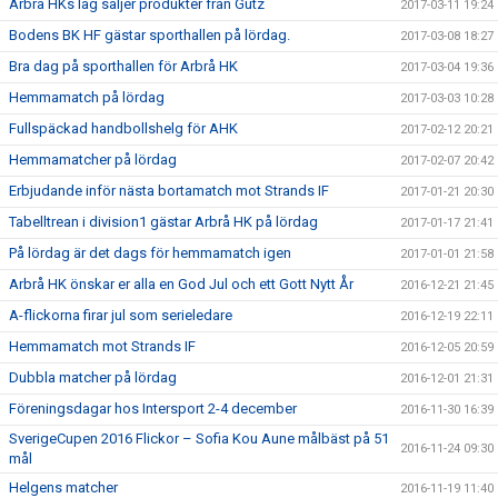
Arbrå HKs lag säljer produkter från Gutz
2017-03-11 19:24
Bodens BK HF gästar sporthallen på lördag.
2017-03-08 18:27
Bra dag på sporthallen för Arbrå HK
2017-03-04 19:36
Hemmamatch på lördag
2017-03-03 10:28
Fullspäckad handbollshelg för AHK
2017-02-12 20:21
Hemmamatcher på lördag
2017-02-07 20:42
Erbjudande inför nästa bortamatch mot Strands IF
2017-01-21 20:30
Tabelltrean i division1 gästar Arbrå HK på lördag
2017-01-17 21:41
På lördag är det dags för hemmamatch igen
2017-01-01 21:58
Arbrå HK önskar er alla en God Jul och ett Gott Nytt År
2016-12-21 21:45
A-flickorna firar jul som serieledare
2016-12-19 22:11
Hemmamatch mot Strands IF
2016-12-05 20:59
Dubbla matcher på lördag
2016-12-01 21:31
Föreningsdagar hos Intersport 2-4 december
2016-11-30 16:39
SverigeCupen 2016 Flickor – Sofia Kou Aune målbäst på 51
2016-11-24 09:30
mål
Helgens matcher
2016-11-19 11:40