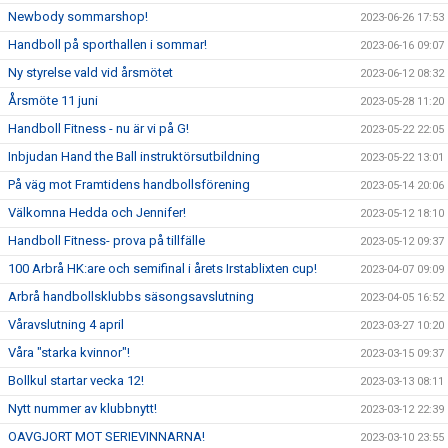
Newbody sommarshop!
2023-06-26 17:53
Handboll på sporthallen i sommar!
2023-06-16 09:07
Ny styrelse vald vid årsmötet
2023-06-12 08:32
Årsmöte 11 juni
2023-05-28 11:20
Handboll Fitness - nu är vi på G!
2023-05-22 22:05
Inbjudan Hand the Ball instruktörsutbildning
2023-05-22 13:01
På väg mot Framtidens handbollsförening
2023-05-14 20:06
Välkomna Hedda och Jennifer!
2023-05-12 18:10
Handboll Fitness- prova på tillfälle
2023-05-12 09:37
100 Arbrå HK:are och semifinal i årets Irstablixten cup!
2023-04-07 09:09
Arbrå handbollsklubbs säsongsavslutning
2023-04-05 16:52
Våravslutning 4 april
2023-03-27 10:20
Våra "starka kvinnor"!
2023-03-15 09:37
Bollkul startar vecka 12!
2023-03-13 08:11
Nytt nummer av klubbnytt!
2023-03-12 22:39
OAVGJORT MOT SERIEVINNARNA!
2023-03-10 23:55