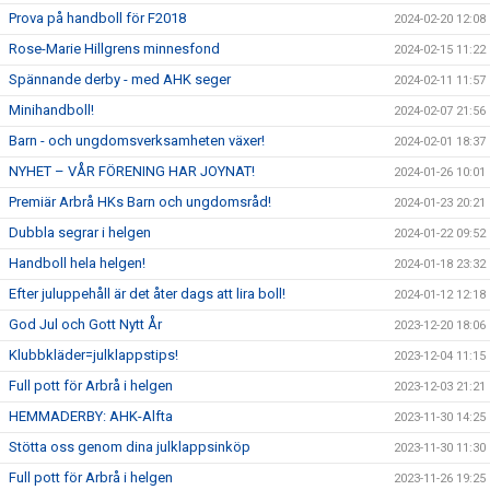
Prova på handboll för F2018
2024-02-20 12:08
Rose-Marie Hillgrens minnesfond
2024-02-15 11:22
Spännande derby - med AHK seger
2024-02-11 11:57
Minihandboll!
2024-02-07 21:56
Barn - och ungdomsverksamheten växer!
2024-02-01 18:37
NYHET – VÅR FÖRENING HAR JOYNAT!
2024-01-26 10:01
Premiär Arbrå HKs Barn och ungdomsråd!
2024-01-23 20:21
Dubbla segrar i helgen
2024-01-22 09:52
Handboll hela helgen!
2024-01-18 23:32
Efter juluppehåll är det åter dags att lira boll!
2024-01-12 12:18
God Jul och Gott Nytt År
2023-12-20 18:06
Klubbkläder=julklappstips!
2023-12-04 11:15
Full pott för Arbrå i helgen
2023-12-03 21:21
HEMMADERBY: AHK-Alfta
2023-11-30 14:25
Stötta oss genom dina julklappsinköp
2023-11-30 11:30
Full pott för Arbrå i helgen
2023-11-26 19:25