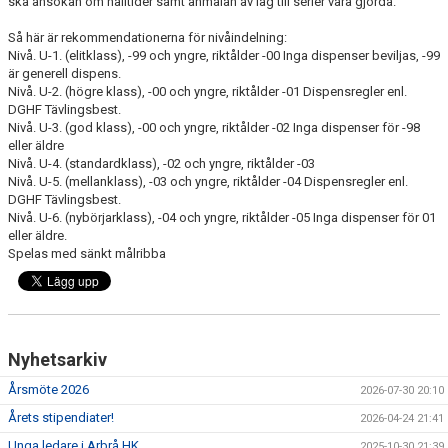
ska ansökan om halltider samt anmälan av lag till serier vara gjorda.
MATCHER
Så här är rekommendationerna för nivåindelning:
Nivå. U-1. (elitklass), -99 och yngre, riktålder -00 Inga dispenser beviljas, -99
MEDLEM I ARBRÅ HK
är generell dispens.
Nivå. U-2. (högre klass), -00 och yngre, riktålder -01 Dispensregler enl.
AHK SHOPEN
DGHF Tävlingsbest.
Nivå. U-3. (god klass), -00 och yngre, riktålder -02 Inga dispenser för -98
AHK PÅ FACEBOOK
eller äldre
Nivå. U-4. (standardklass), -02 och yngre, riktålder -03
Nivå. U-5. (mellanklass), -03 och yngre, riktålder -04 Dispensregler enl.
DOKUMENTARKIV
DGHF Tävlingsbest.
Nivå. U-6. (nybörjarklass), -04 och yngre, riktålder -05 Inga dispenser för 01
eller äldre.
Spelas med sänkt målribba
Nyhetsarkiv
Årsmöte 2026
2026-07-30 20:10
Årets stipendiater!
2026-04-24 21:41
Unga ledare i Arbrå HK
2025-10-30 21:39