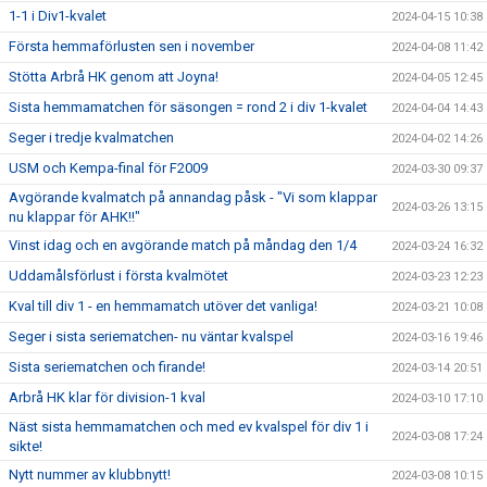
1-1 i Div1-kvalet
2024-04-15 10:38
Första hemmaförlusten sen i november
2024-04-08 11:42
Stötta Arbrå HK genom att Joyna!
2024-04-05 12:45
Sista hemmamatchen för säsongen = rond 2 i div 1-kvalet
2024-04-04 14:43
Seger i tredje kvalmatchen
2024-04-02 14:26
USM och Kempa-final för F2009
2024-03-30 09:37
Avgörande kvalmatch på annandag påsk - "Vi som klappar
2024-03-26 13:15
nu klappar för AHK!!"
Vinst idag och en avgörande match på måndag den 1/4
2024-03-24 16:32
Uddamålsförlust i första kvalmötet
2024-03-23 12:23
Kval till div 1 - en hemmamatch utöver det vanliga!
2024-03-21 10:08
Seger i sista seriematchen- nu väntar kvalspel
2024-03-16 19:46
Sista seriematchen och firande!
2024-03-14 20:51
Arbrå HK klar för division-1 kval
2024-03-10 17:10
Näst sista hemmamatchen och med ev kvalspel för div 1 i
2024-03-08 17:24
sikte!
Nytt nummer av klubbnytt!
2024-03-08 10:15