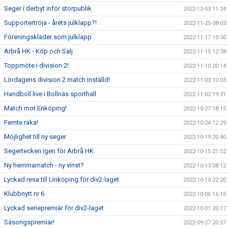
Seger i derbyt inför storpublik
2022-12-03 11:24
Supportertröja - årets julklapp?!
2022-11-25 08:03
Föreningskläder som julklapp
2022-11-17 10:50
Arbrå HK - Köp och Sälj
2022-11-15 12:38
Toppmöte i division 2!
2022-11-10 20:14
Lördagens division 2 match inställd!
2022-11-03 10:03
Handboll live i Bollnäs sporthall
2022-11-02 19:31
Match mot Enköping!
2022-10-27 18:15
Femte raka!
2022-10-24 12:29
Möjlighet till ny seger
2022-10-19 20:40
Segertecken igen för Arbrå HK
2022-10-15 21:52
Ny hemmamatch - ny vinst?
2022-10-13 08:12
Lyckad resa till Linköping för div2-laget
2022-10-10 22:20
Klubbnytt nr 6
2022-10-06 16:15
Lyckad seriepremiär för div2-laget
2022-10-01 20:17
Säsongspremiär!
2022-09-27 20:57