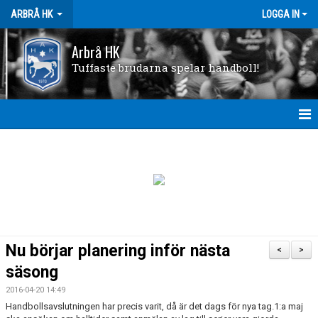
ARBRÅ HK
LOGGA IN
Arbrå HK
Tuffaste brudarna spelar handboll!
HEM
FÖRENINGEN
KONTAKTA OSS
VÅRA LAG
Nu börjar planering inför nästa
<
>
NYHETER
säsong
2016-04-20 14:49
KALENDER
Handbollsavslutningen har precis varit, då är det dags för nya tag.1:a maj