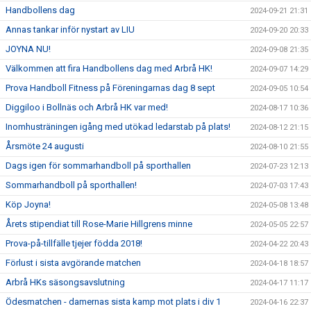
Handbollens dag
2024-09-21 21:31
Annas tankar inför nystart av LIU
2024-09-20 20:33
JOYNA NU!
2024-09-08 21:35
Välkommen att fira Handbollens dag med Arbrå HK!
2024-09-07 14:29
Prova Handboll Fitness på Föreningarnas dag 8 sept
2024-09-05 10:54
Diggiloo i Bollnäs och Arbrå HK var med!
2024-08-17 10:36
Inomhusträningen igång med utökad ledarstab på plats!
2024-08-12 21:15
Årsmöte 24 augusti
2024-08-10 21:55
Dags igen för sommarhandboll på sporthallen
2024-07-23 12:13
Sommarhandboll på sporthallen!
2024-07-03 17:43
Köp Joyna!
2024-05-08 13:48
Årets stipendiat till Rose-Marie Hillgrens minne
2024-05-05 22:57
Prova-på-tillfälle tjejer födda 2018!
2024-04-22 20:43
Förlust i sista avgörande matchen
2024-04-18 18:57
Arbrå HKs säsongsavslutning
2024-04-17 11:17
Ödesmatchen - damernas sista kamp mot plats i div 1
2024-04-16 22:37