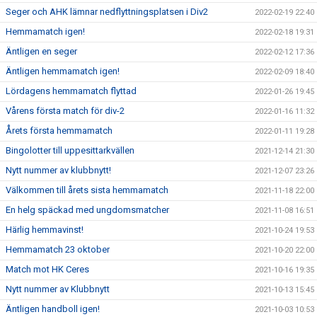
Seger och AHK lämnar nedflyttningsplatsen i Div2
2022-02-19 22:40
Hemmamatch igen!
2022-02-18 19:31
Äntligen en seger
2022-02-12 17:36
Äntligen hemmamatch igen!
2022-02-09 18:40
Lördagens hemmamatch flyttad
2022-01-26 19:45
Vårens första match för div-2
2022-01-16 11:32
Årets första hemmamatch
2022-01-11 19:28
Bingolotter till uppesittarkvällen
2021-12-14 21:30
Nytt nummer av klubbnytt!
2021-12-07 23:26
Välkommen till årets sista hemmamatch
2021-11-18 22:00
En helg späckad med ungdomsmatcher
2021-11-08 16:51
Härlig hemmavinst!
2021-10-24 19:53
Hemmamatch 23 oktober
2021-10-20 22:00
Match mot HK Ceres
2021-10-16 19:35
Nytt nummer av Klubbnytt
2021-10-13 15:45
Äntligen handboll igen!
2021-10-03 10:53