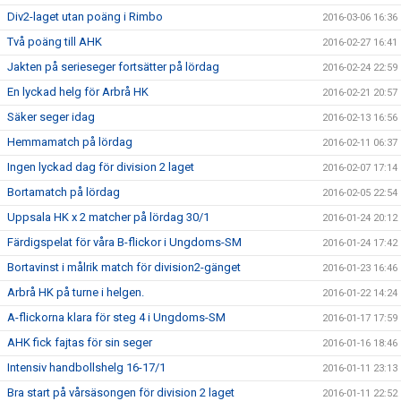
Div2-laget utan poäng i Rimbo
2016-03-06 16:36
Två poäng till AHK
2016-02-27 16:41
Jakten på serieseger fortsätter på lördag
2016-02-24 22:59
En lyckad helg för Arbrå HK
2016-02-21 20:57
Säker seger idag
2016-02-13 16:56
Hemmamatch på lördag
2016-02-11 06:37
Ingen lyckad dag för division 2 laget
2016-02-07 17:14
Bortamatch på lördag
2016-02-05 22:54
Uppsala HK x 2 matcher på lördag 30/1
2016-01-24 20:12
Färdigspelat för våra B-flickor i Ungdoms-SM
2016-01-24 17:42
Bortavinst i målrik match för division2-gänget
2016-01-23 16:46
Arbrå HK på turne i helgen.
2016-01-22 14:24
A-flickorna klara för steg 4 i Ungdoms-SM
2016-01-17 17:59
AHK fick fajtas för sin seger
2016-01-16 18:46
Intensiv handbollshelg 16-17/1
2016-01-11 23:13
Bra start på vårsäsongen för division 2 laget
2016-01-11 22:52