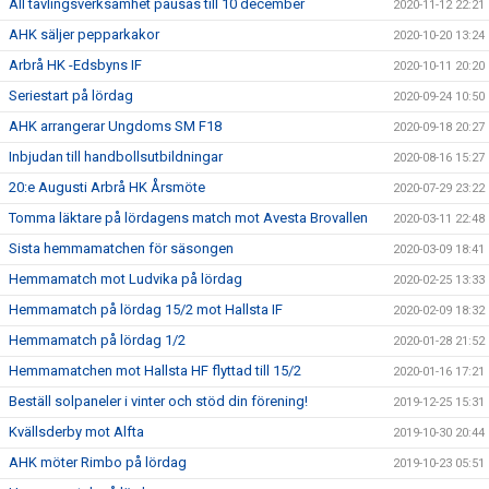
All tävlingsverksamhet pausas till 10 december
2020-11-12 22:21
AHK säljer pepparkakor
2020-10-20 13:24
Arbrå HK -Edsbyns IF
2020-10-11 20:20
Seriestart på lördag
2020-09-24 10:50
AHK arrangerar Ungdoms SM F18
2020-09-18 20:27
Inbjudan till handbollsutbildningar
2020-08-16 15:27
20:e Augusti Arbrå HK Årsmöte
2020-07-29 23:22
Tomma läktare på lördagens match mot Avesta Brovallen
2020-03-11 22:48
Sista hemmamatchen för säsongen
2020-03-09 18:41
Hemmamatch mot Ludvika på lördag
2020-02-25 13:33
Hemmamatch på lördag 15/2 mot Hallsta IF
2020-02-09 18:32
Hemmamatch på lördag 1/2
2020-01-28 21:52
Hemmamatchen mot Hallsta HF flyttad till 15/2
2020-01-16 17:21
Beställ solpaneler i vinter och stöd din förening!
2019-12-25 15:31
Kvällsderby mot Alfta
2019-10-30 20:44
AHK möter Rimbo på lördag
2019-10-23 05:51