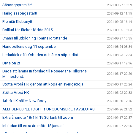
Säsongspremiär!
2021-09-27 18:59
Härlig säsongsstart!
2021-09-12 11:15
Premiär Klubbnytt
2021-09-05 16:14
Bollkul för flickor födda 2015
2021-09-05 16:03
Chans till utbildning i barns idrottande
2021-08-27 10:35
Handbollens dag 11 september
2021-08-24 08:34
Ledarkick off i Orbaden och årets stipendiat
2021-08-23 17:34
Division 2!
2021-08-17 19:16
Dags att lämna in förslag till Rose-Marie Hillgrens
2021-03-17 20:26
Minnesfond.
Stötta Arbrå HK genom att köpa en sverigetröja
2021-03-17 20:24
Stötta Arbrå HK
2021-03-02 20:33
Arbrå HK säljer New Body
2021-01-30 17:16
ALLT SERIESPEL i DGHF’s UNGDOMSERIER AVSLUTAS
2021-01-26 21:52
Extra årsmöte 18/1 kl 19.30, länk till zoom
2021-01-17 20:37
Inbjudan till extra årsmöte 18 januari
2021-01-07 22:26