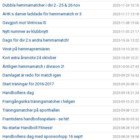
Dubbla hemmamatcher i div 2 - 25 & 26 nov
2023-11-24 10:18
AHK:s damer laddade för hemmamatch nr 3
2023-11-17 13:18
Oavgjort mot Vintrosa IS
2023-11-08 19:06
Nytt nummer av klubbnytt
2023-11-05 21:17
Dags för div 2:s andra hemmamatch!
2023-10-26 13:22
Vinst på hemmapremiären.
2023-10-10 20:01
Kort extra årsmöte 24 oktober
2023-10-09 10:21
Äntligen hemmamatch i division 2!
2023-10-05 07:43
Damlaget är redo för match igen
2023-09-29 16:42
Start träningar för 2016-2017
2023-09-20 08:11
Handbollens dag
2023-09-18 21:24
Framgångsrika träningsmatcher i helgen
2023-09-10 21:25
Träningsmatcher på sporthallen
2023-09-08 12:21
Framtidens handbollsspelare - se hit!
2023-08-30 09:32
Nu startar Handboll Fitness!
2023-08-28 19:29
Handbollens dag med sponsorlopp 16 sept!
2023-08-24 18:58