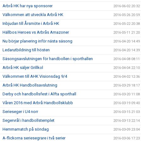
Arbrå HK har nya sponsorer
2016-06-02 20:32
Välkommen att utveckla Arbrå HK
2016-05-26 20:59
Inbjudan till Årsmöte i Arbrå HK
2016-05-22 20:38
Hällbos Heroes vs Arbrås Amazoner
2016-05-11 21:20
Nu börjar planering inför nästa säsong
2016-04-20 14:49
Ledarutbildning till hösten
2016-04-20 14:39
Säsongsavslutningen för handbollen i sporthallen
2016-04-08 08:11
Arbrå HK säljer Grillkol
2016-04-04 22:10
Välkommen till AHK Visionsdag 9/4
2016-04-02 12:36
Arbrå HK Handbollsavslutning
2016-03-29 18:17
Derby och handbollsfest i Alfta sporthall
2016-03-20 11:08
Våren 2016 med Arbrå Handbollsklubb
2016-03-19 09:40
Serieseger i U4 norr
2016-03-15 21:03
Segervrål i handbollstemplet
2016-03-13 22:14
Hemmamatch på söndag
2016-03-09 23:04
A-flickorna seriesegrare i två serier
2016-03-06 17:23