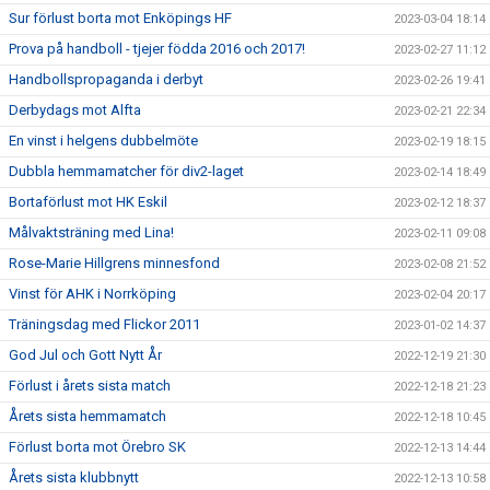
Sur förlust borta mot Enköpings HF
2023-03-04 18:14
Prova på handboll - tjejer födda 2016 och 2017!
2023-02-27 11:12
Handbollspropaganda i derbyt
2023-02-26 19:41
Derbydags mot Alfta
2023-02-21 22:34
En vinst i helgens dubbelmöte
2023-02-19 18:15
Dubbla hemmamatcher för div2-laget
2023-02-14 18:49
Bortaförlust mot HK Eskil
2023-02-12 18:37
Målvaktsträning med Lina!
2023-02-11 09:08
Rose-Marie Hillgrens minnesfond
2023-02-08 21:52
Vinst för AHK i Norrköping
2023-02-04 20:17
Träningsdag med Flickor 2011
2023-01-02 14:37
God Jul och Gott Nytt År
2022-12-19 21:30
Förlust i årets sista match
2022-12-18 21:23
Årets sista hemmamatch
2022-12-18 10:45
Förlust borta mot Örebro SK
2022-12-13 14:44
Årets sista klubbnytt
2022-12-13 10:58