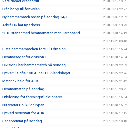
Våra damer drar norrut
2018-01-19 19:51
Från hopp till förtvivlan.
2018-01-14 22:27
Ny hemmamatch redan på söndag 14/1
2018-01-09 12:32
Arbrå HK har ny adress.
2018-01-05 13:23
2018 startar med hemmamatch mot Härnösand
2018-01-01 14:19
2017-12-25 00:40
Sista hemmamatchen före jul i division1
2017-11-15 16:24
Hemmaseger för division1
2017-10-31 14:34
Division1 har hemmamatch på söndag
2017-10-24 22:53
Lycka till Sofia Kou Aune i U17-landslaget
2017-10-22 22:26
Matchrik helg för AHK
2017-10-22 21:42
Hemmamatch på söndag.
2017-10-13 20:21
Utbildning för föreningsfunktionärer
2017-10-10 16:54
Nu startar Bollkulgruppen
2017-10-04 16:32
Lyckad seriestart för AHK
2017-10-02 17:15
Seriepremiär på söndag.
2017-09-29 10:18