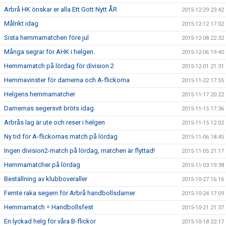
Arbrå HK önskar er alla Ett Gott Nytt ÅR
2015-12-29 23:42
Målrikt idag
2015-12-12 17:02
Sista hemmamatchen före jul
2015-12-08 22:32
Många segrar för AHK i helgen.
2015-12-06 19:40
Hemmamatch på lördag för division 2
2015-12-01 21:31
Hemmavinster för damerna och A-flickorna
2015-11-22 17:55
Helgens hemmamatcher
2015-11-17 20:22
Damernas segersvit bröts idag
2015-11-15 17:36
Arbrås lag är ute och reser i helgen
2015-11-15 12:02
Ny tid för A-flickornas match på lördag
2015-11-06 18:45
Ingen division2-match på lördag, matchen är flyttad!
2015-11-05 21:17
Hemmamatcher på lördag
2015-11-03 19:38
Beställning av klubboveraller
2015-10-27 16:16
Femte raka segern för Arbrå handbollsdamer
2015-10-24 17:09
Hemmamatch = Handbollsfest
2015-10-21 21:37
En lyckad helg för våra B-flickor
2015-10-18 22:17