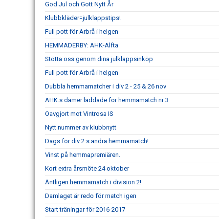
God Jul och Gott Nytt År
Klubbkläder=julklappstips!
Full pott för Arbrå i helgen
HEMMADERBY: AHK-Alfta
Stötta oss genom dina julklappsinköp
Full pott för Arbrå i helgen
Dubbla hemmamatcher i div 2 - 25 & 26 nov
AHK:s damer laddade för hemmamatch nr 3
Oavgjort mot Vintrosa IS
Nytt nummer av klubbnytt
Dags för div 2:s andra hemmamatch!
Vinst på hemmapremiären.
Kort extra årsmöte 24 oktober
Äntligen hemmamatch i division 2!
Damlaget är redo för match igen
Start träningar för 2016-2017