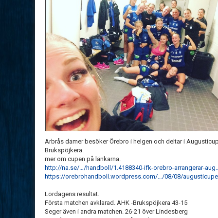
Arbrås damer besöker Örebro i helgen och deltar i Augusticu
Brukspöjkera.
mer om cupen på länkarna.
http://na.se/…/handboll/1.4188340-ifk-orebro-arrangerar-aug
https://orebrohandboll.wordpress.com/…/08/08/augusticupe
Lördagens resultat.
Första matchen avklarad. AHK -Brukspöjkera 43-15
Seger även i andra matchen. 26-21 över Lindesberg