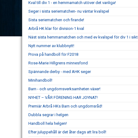
Kval till div 1 - en hemmamatch utöver det vanliga!
Seger i sista seriematchen- nu väntar kvalspel
Sista seriematchen och firande!
Arbrå HK klar för division-1 kval
Näst sista hemmamatchen och med ev kvalspel för div 1 i sikt
Nytt nummer av klubbnytt!
Prova på handboll för F2018
Rose-Marie Hillgrens minnesfond
Spännande derby - med AHK seger
Minihandboll!
Barn - och ungdomsverksamheten växer!
NYHET – VÅR FÖRENING HAR JOYNAT!
Premiär Arbrå HKs Barn och ungdomsråd!
Dubbla segrar i helgen
Handboll hela helgen!
Efter juluppehåll är det åter dags att lira boll!