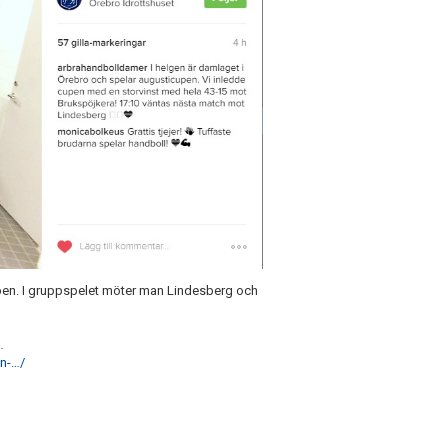
pen. I gruppspelet möter man Lindesberg och
…
n-…/