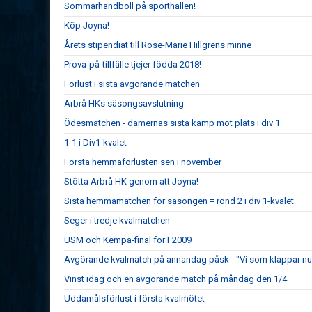
Sommarhandboll på sporthallen!
Köp Joyna!
Årets stipendiat till Rose-Marie Hillgrens minne
Prova-på-tillfälle tjejer födda 2018!
Förlust i sista avgörande matchen
Arbrå HKs säsongsavslutning
Ödesmatchen - damernas sista kamp mot plats i div 1
1-1 i Div1-kvalet
Första hemmaförlusten sen i november
Stötta Arbrå HK genom att Joyna!
Sista hemmamatchen för säsongen = rond 2 i div 1-kvalet
Seger i tredje kvalmatchen
USM och Kempa-final för F2009
Avgörande kvalmatch på annandag påsk - "Vi som klappar nu 
Vinst idag och en avgörande match på måndag den 1/4
Uddamålsförlust i första kvalmötet