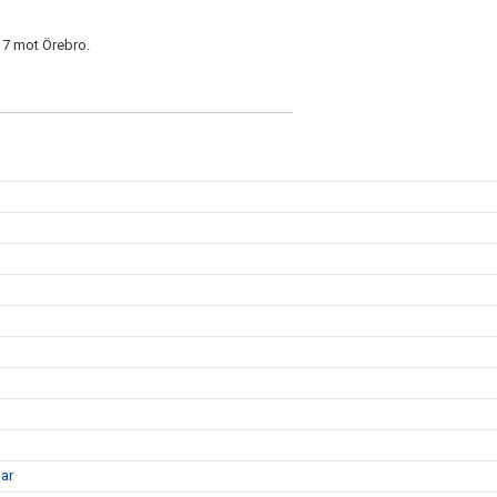
-17 mot Örebro.
gar