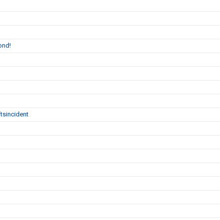
ond!
tsincident