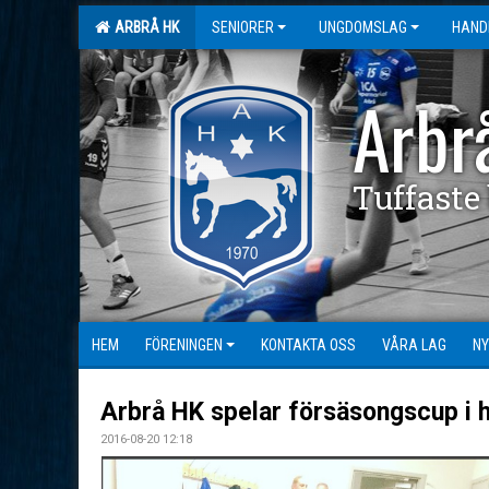
ARBRÅ HK
SENIORER
UNGDOMSLAG
HAND
Arbr
Tuffaste
HEM
FÖRENINGEN
KONTAKTA OSS
VÅRA LAG
NY
Arbrå HK spelar försäsongscup i 
2016-08-20 12:18