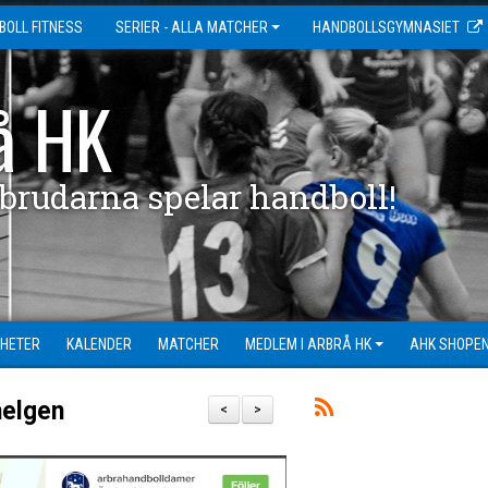
BOLL FITNESS
SERIER - ALLA MATCHER
HANDBOLLSGYMNASIET
å HK
 brudarna spelar handboll!
HETER
KALENDER
MATCHER
MEDLEM I ARBRÅ HK
AHK SHOPE
helgen
<
>