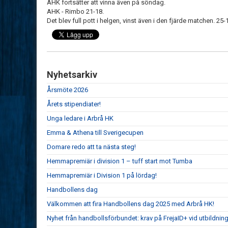
AHK fortsätter att vinna även på söndag.
AHK - Rimbo 21-18.
Det blev full pott i helgen, vinst även i den fjärde matchen. 25
Nyhetsarkiv
Årsmöte 2026
Årets stipendiater!
Unga ledare i Arbrå HK
Emma & Athena till Sverigecupen
Domare redo att ta nästa steg!
Hemmapremiär i division 1 – tuff start mot Tumba
Hemmapremiär i Division 1 på lördag!
Handbollens dag
Välkommen att fira Handbollens dag 2025 med Arbrå HK!
Nyhet från handbollsförbundet: krav på FrejaID+ vid utbildnin