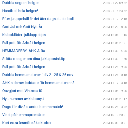
Dubbla segrar i helgen
2024-01-22 09:52
Handboll hela helgen!
2024-01-18 23:32
Efter juluppehåll är det åter dags att lira boll!
2024-01-12 12:18
God Jul och Gott Nytt År
2023-12-20 18:06
Klubbkläder=julklappstips!
2023-12-04 11:15
Full pott för Arbrå i helgen
2023-12-03 21:21
HEMMADERBY: AHK-Alfta
2023-11-30 14:25
Stötta oss genom dina julklappsinköp
2023-11-30 11:30
Full pott för Arbrå i helgen
2023-11-26 19:25
Dubbla hemmamatcher i div 2 - 25 & 26 nov
2023-11-24 10:18
AHK:s damer laddade för hemmamatch nr 3
2023-11-17 13:18
Oavgjort mot Vintrosa IS
2023-11-08 19:06
Nytt nummer av klubbnytt
2023-11-05 21:17
Dags för div 2:s andra hemmamatch!
2023-10-26 13:22
Vinst på hemmapremiären.
2023-10-10 20:01
Kort extra årsmöte 24 oktober
2023-10-09 10:21