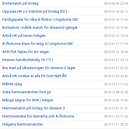
Bortamatch på lördag
2016-02-05 22:54
Uppsala HK x 2 matcher på lördag 30/1
2016-01-24 20:12
Färdigspelat för våra B-flickor i Ungdoms-SM
2016-01-24 17:42
Bortavinst i målrik match för division2-gänget
2016-01-23 16:46
Arbrå HK på turne i helgen.
2016-01-22 14:24
A-flickorna klara för steg 4 i Ungdoms-SM
2016-01-17 17:59
AHK fick fajtas för sin seger
2016-01-16 18:46
Intensiv handbollshelg 16-17/1
2016-01-11 23:13
Bra start på vårsäsongen för division 2 laget
2016-01-11 22:52
Arbrå HK önskar er alla Ett Gott Nytt ÅR
2015-12-29 23:42
Målrikt idag
2015-12-12 17:02
Sista hemmamatchen före jul
2015-12-08 22:32
Många segrar för AHK i helgen.
2015-12-06 19:40
Hemmamatch på lördag för division 2
2015-12-01 21:31
Hemmavinster för damerna och A-flickorna
2015-11-22 17:55
Helgens hemmamatcher
2015-11-17 20:22