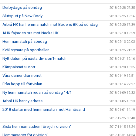
Derbydags på söndag
2018-02-28 07:35
Slutspurt på New Body
2018-02-25 19:16
Arbrå HK har hemmamatch mot Bodens BK på söndag
2018-02-20 17:39
AHK fajtades bra mot Nacka HK
2018-02-18 19:59
Hemmamatch på söndag
2018-02-13 20:03
Kvällsrysare på sporthallen.
2018-01-25 21:52
Nytt datum på nästa division1-match
2018-01-21 12:16
Kämpainsats i norr
2018-01-20 16:35
Våra damer drar norrut
2018-01-19 19:51
Från hopp till förtvivlan.
2018-01-14 22:27
Ny hemmamatch redan på söndag 14/1
2018-01-09 12:32
Arbrå HK har ny adress.
2018-01-05 13:23
2018 startar med hemmamatch mot Härnösand
2018-01-01 14:19
2017-12-25 00:40
Sista hemmamatchen före jul i division1
2017-11-15 16:24
Hemmaseger för division1
2017-10-31 14:34