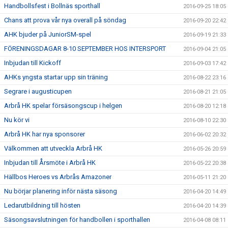
Handbollsfest i Bollnäs sporthall
2016-09-25 18:05
Chans att prova vår nya overall på söndag
2016-09-20 22:42
AHK bjuder på JuniorSM-spel
2016-09-19 21:33
FÖRENINGSDAGAR 8-10 SEPTEMBER HOS INTERSPORT
2016-09-04 21:05
Inbjudan till Kickoff
2016-09-03 17:42
AHKs yngsta startar upp sin träning
2016-08-22 23:16
Segrare i augusticupen
2016-08-21 21:05
Arbrå HK spelar försäsongscup i helgen
2016-08-20 12:18
Nu kör vi
2016-08-10 22:30
Arbrå HK har nya sponsorer
2016-06-02 20:32
Välkommen att utveckla Arbrå HK
2016-05-26 20:59
Inbjudan till Årsmöte i Arbrå HK
2016-05-22 20:38
Hällbos Heroes vs Arbrås Amazoner
2016-05-11 21:20
Nu börjar planering inför nästa säsong
2016-04-20 14:49
Ledarutbildning till hösten
2016-04-20 14:39
Säsongsavslutningen för handbollen i sporthallen
2016-04-08 08:11