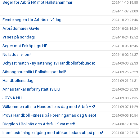
Seger för Arbrå HK mot Hallstahammar
2024-11-10 19:55
2024-11-07 21:09
Femte segern för Arbrås div2-lag
2024-10-29 21:46
Arbrådomare i Gävle
2024-10-26 16:24
Vi ses på söndag!
2024-10-24 12:52
Seger mot Enköpings HF
2024-10-06 18:45
Nu laddar vi om!
2024-10-02 21:37
Schysst match - ny satsning av Handbollsförbundet
2024-09-30 22:33
Säsongspremiär i Bollnäs sporthall!
2024-09-25 23:29
Handbollens dag
2024-09-21 21:31
Annas tankar inför nystart av LIU
2024-09-20 20:33
JOYNA NU!
2024-09-08 21:35
Välkommen att fira Handbollens dag med Arbrå HK!
2024-09-07 14:29
Prova Handboll Fitness på Föreningarnas dag 8 sept
2024-09-05 10:54
Diggiloo i Bollnäs och Arbrå HK var med!
2024-08-17 10:36
Inomhusträningen igång med utökad ledarstab på plats!
2024-08-12 21:15