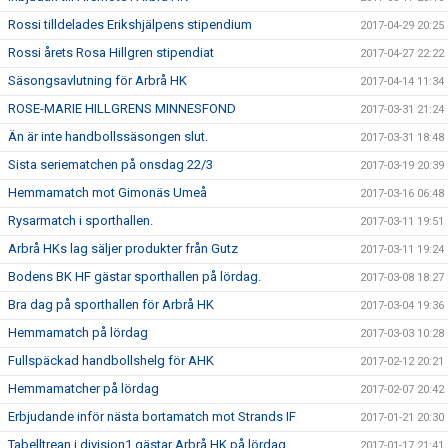
Rossi tilldelades Erikshjälpens stipendium
2017-04-29 20:25
Rossi årets Rosa Hillgren stipendiat
2017-04-27 22:22
Säsongsavlutning för Arbrå HK
2017-04-14 11:34
ROSE-MARIE HILLGRENS MINNESFOND
2017-03-31 21:24
Än är inte handbollssäsongen slut.
2017-03-31 18:48
Sista seriematchen på onsdag 22/3
2017-03-19 20:39
Hemmamatch mot Gimonäs Umeå
2017-03-16 06:48
Rysarmatch i sporthallen.
2017-03-11 19:51
Arbrå HKs lag säljer produkter från Gutz
2017-03-11 19:24
Bodens BK HF gästar sporthallen på lördag.
2017-03-08 18:27
Bra dag på sporthallen för Arbrå HK
2017-03-04 19:36
Hemmamatch på lördag
2017-03-03 10:28
Fullspäckad handbollshelg för AHK
2017-02-12 20:21
Hemmamatcher på lördag
2017-02-07 20:42
Erbjudande inför nästa bortamatch mot Strands IF
2017-01-21 20:30
Tabelltrean i division1 gästar Arbrå HK på lördag
2017-01-17 21:41