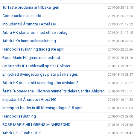
Tuffaste brudarna är tillbaka igen
2019-08-25 19:15
Comebacken är inledd
2019-08-25 16:25
Inbjudan till Årsmöte i Arbrå HK
2019-05-11 17:32
Arbrå HK startar om med ett seniorlag.
2019-04-21 19:15
Arbrå HKs handbollsavslutning
2019-04-20 22:25
Handbollsavslutning tisdag 9:e april
2019-03-22 22:26
Rose-Marie Hillgrens minnesfond
2019-02-26 21:16
Se Strands IF Hudiksvall spela i Bollnäs.
2018-11-13 21:51
En lyckad Sverigecup gav plats på riksläger.
2018-11-13 21:37
Arbrå HK drar ur sitt seniorlag från division 2
2018-09-11 20:27
Årets ”Rose-Marie Hillgrens minne” tilldelas Sandra Ahlgren
2018-04-19 10:51
Inbjudan till Årsmöte i Arbrå HK
2018-04-16 14:33
Intersport bjuder in till föreningsdagar 3-5 april
2018-04-03 09:03
Handbollsavlutning
2018-04-03 09:00
ROSE-MARIE HILLGRENS MINNESFOND
2018-03-14 21:58
Arbrå HK - Tumba HBK
2018-03-11 21:47