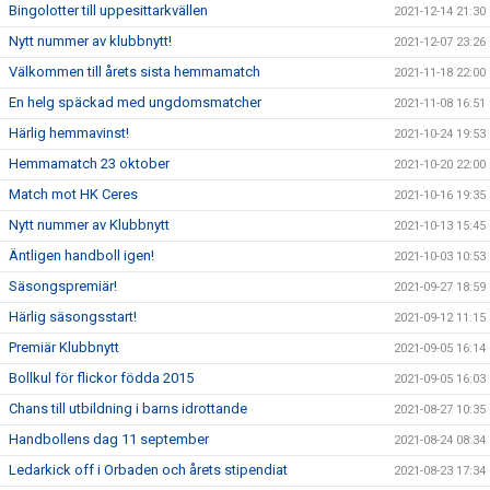
Bingolotter till uppesittarkvällen
2021-12-14 21:30
Nytt nummer av klubbnytt!
2021-12-07 23:26
Välkommen till årets sista hemmamatch
2021-11-18 22:00
En helg späckad med ungdomsmatcher
2021-11-08 16:51
Härlig hemmavinst!
2021-10-24 19:53
Hemmamatch 23 oktober
2021-10-20 22:00
Match mot HK Ceres
2021-10-16 19:35
Nytt nummer av Klubbnytt
2021-10-13 15:45
Äntligen handboll igen!
2021-10-03 10:53
Säsongspremiär!
2021-09-27 18:59
Härlig säsongsstart!
2021-09-12 11:15
Premiär Klubbnytt
2021-09-05 16:14
Bollkul för flickor födda 2015
2021-09-05 16:03
Chans till utbildning i barns idrottande
2021-08-27 10:35
Handbollens dag 11 september
2021-08-24 08:34
Ledarkick off i Orbaden och årets stipendiat
2021-08-23 17:34