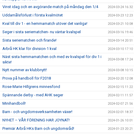
Vinst idag och en avgörande match på måndag den 1/4
2024-03-24 16:32
Uddamålsförlust i första kvalmötet
2024-03-23 12:23
Kval till div 1 - en hemmamatch utöver det vanliga!
2024-03-21 10:08
Seger i sista seriematchen- nu väntar kvalspel
2024-03-16 19:46
Sista seriematchen och firande!
2024-03-14 20:51
Arbrå HK klar för division-1 kval
2024-03-10 17:10
Näst sista hemmamatchen och med ev kvalspel för div 1 i
2024-03-08 17:24
sikte!
Nytt nummer av klubbnytt!
2024-03-08 10:15
Prova på handboll för F2018
2024-02-20 12:08
Rose-Marie Hillgrens minnesfond
2024-02-15 11:22
Spännande derby - med AHK seger
2024-02-11 11:57
Minihandboll!
2024-02-07 21:56
Barn - och ungdomsverksamheten växer!
2024-02-01 18:37
NYHET – VÅR FÖRENING HAR JOYNAT!
2024-01-26 10:01
Premiär Arbrå HKs Barn och ungdomsråd!
2024-01-23 20:21