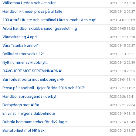
Välkomna Hedda och Jennifer!
2023-05-12 18:10
Handboll Fitness- prova på tillfälle
2023-05-12 09:37
100 Arbrå HK:are och semifinal i årets Irstablixten cup!
2023-04-07 09:09
Arbrå handbollsklubbs säsongsavslutning
2023-04-05 16:52
Våravslutning 4 april
2023-03-27 10:20
Våra "starka kvinnor"!
2023-03-15 09:37
Bollkul startar vecka 12!
2023-03-13 08:11
Nytt nummer av klubbnytt!
2023-03-12 22:39
OAVGJORT MOT SERIEVINNARNA!
2023-03-10 23:55
Sur förlust borta mot Enköpings HF
2023-03-04 18:14
Prova på handboll - tjejer födda 2016 och 2017!
2023-02-27 11:12
Handbollspropaganda i derbyt
2023-02-26 19:41
Derbydags mot Alfta
2023-02-21 22:34
En vinst i helgens dubbelmöte
2023-02-19 18:15
Dubbla hemmamatcher för div2-laget
2023-02-14 18:49
Bortaförlust mot HK Eskil
2023-02-12 18:37