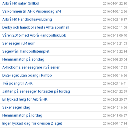
Arbrå HK säljer Grillkol
2016-04-04 22:10
Välkommen till AHK Visionsdag 9/4
2016-04-02 12:36
Arbrå HK Handbollsavslutning
2016-03-29 18:17
Derby och handbollsfest i Alfta sporthall
2016-03-20 11:08
Våren 2016 med Arbrå Handbollsklubb
2016-03-19 09:40
Serieseger i U4 norr
2016-03-15 21:03
Segervrål i handbollstemplet
2016-03-13 22:14
Hemmamatch på söndag
2016-03-09 23:04
A-flickorna seriesegrare i två serier
2016-03-06 17:23
Div2-laget utan poäng i Rimbo
2016-03-06 16:36
Två poäng till AHK
2016-02-27 16:41
Jakten på serieseger fortsätter på lördag
2016-02-24 22:59
En lyckad helg för Arbrå HK
2016-02-21 20:57
Säker seger idag
2016-02-13 16:56
Hemmamatch på lördag
2016-02-11 06:37
Ingen lyckad dag för division 2 laget
2016-02-07 17:14