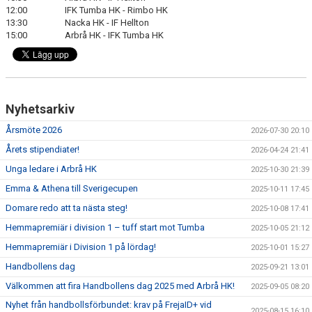
12:00 IFK Tumba HK - Rimbo HK
13:30 Nacka HK - IF Hellton
15:00 Arbrå HK - IFK Tumba HK
Nyhetsarkiv
Årsmöte 2026
2026-07-30 20:10
Årets stipendiater!
2026-04-24 21:41
Unga ledare i Arbrå HK
2025-10-30 21:39
Emma & Athena till Sverigecupen
2025-10-11 17:45
Domare redo att ta nästa steg!
2025-10-08 17:41
Hemmapremiär i division 1 – tuff start mot Tumba
2025-10-05 21:12
Hemmapremiär i Division 1 på lördag!
2025-10-01 15:27
Handbollens dag
2025-09-21 13:01
Välkommen att fira Handbollens dag 2025 med Arbrå HK!
2025-09-05 08:20
Nyhet från handbollsförbundet: krav på FrejaID+ vid
2025-08-15 16:10