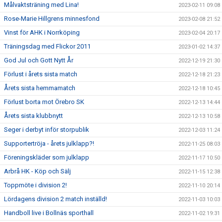
Målvaktsträning med Lina!
2023-02-11 09:08
Rose-Marie Hillgrens minnesfond
2023-02-08 21:52
Vinst för AHK i Norrköping
2023-02-04 20:17
Träningsdag med Flickor 2011
2023-01-02 14:37
God Jul och Gott Nytt År
2022-12-19 21:30
Förlust i årets sista match
2022-12-18 21:23
Årets sista hemmamatch
2022-12-18 10:45
Förlust borta mot Örebro SK
2022-12-13 14:44
Årets sista klubbnytt
2022-12-13 10:58
Seger i derbyt inför storpublik
2022-12-03 11:24
Supportertröja - årets julklapp?!
2022-11-25 08:03
Föreningskläder som julklapp
2022-11-17 10:50
Arbrå HK - Köp och Sälj
2022-11-15 12:38
Toppmöte i division 2!
2022-11-10 20:14
Lördagens division 2 match inställd!
2022-11-03 10:03
Handboll live i Bollnäs sporthall
2022-11-02 19:31