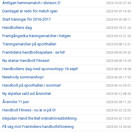
Äntligen hemmamatch i division 2!
2023-10-05 07:43
Damlaget är redo för match igen
2023-09-29 16:42
Start träningar för 2016-2017
2023-09-20 08:11
Handbollens dag
2023-09-18 21:24
Framgångsrika träningsmatcher i helgen
2023-09-10 21:25
Träningsmatcher på sporthallen
2023-09-08 12:21
Framtidens handbollsspelare - se hit!
2023-08-30 09:32
Nu startar Handboll Fitness!
2023-08-28 19:29
Handbollens dag med sponsorlopp 16 sept!
2023-08-24 18:58
Newbody sommarshop!
2023-06-26 17:53
Handboll på sporthallen i sommar!
2023-06-16 09:07
Ny styrelse vald vid årsmötet
2023-06-12 08:32
Årsmöte 11 juni
2023-05-28 11:20
Handboll Fitness - nu är vi på G!
2023-05-22 22:05
Inbjudan Hand the Ball instruktörsutbildning
2023-05-22 13:01
På väg mot Framtidens handbollsförening
2023-05-14 20:06