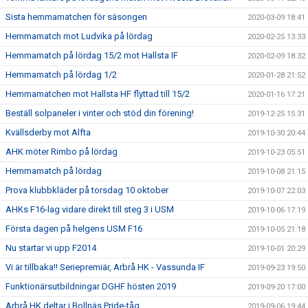
Sista hemmamatchen för säsongen
2020-03-09 18:41
Hemmamatch mot Ludvika på lördag
2020-02-25 13:33
Hemmamatch på lördag 15/2 mot Hallsta IF
2020-02-09 18:32
Hemmamatch på lördag 1/2
2020-01-28 21:52
Hemmamatchen mot Hallsta HF flyttad till 15/2
2020-01-16 17:21
Beställ solpaneler i vinter och stöd din förening!
2019-12-25 15:31
Kvällsderby mot Alfta
2019-10-30 20:44
AHK möter Rimbo på lördag
2019-10-23 05:51
Hemmamatch på lördag
2019-10-08 21:15
Prova klubbkläder på torsdag 10 oktober
2019-10-07 22:03
AHKs F16-lag vidare direkt till steg 3 i USM
2019-10-06 17:19
Första dagen på helgens USM F16
2019-10-05 21:18
Nu startar vi upp F2014
2019-10-01 20:29
Vi är tillbaka!! Seriepremiär, Arbrå HK - Vassunda IF
2019-09-23 19:50
Funktionärsutbildningar DGHF hösten 2019
2019-09-20 17:00
Arbrå HK deltar i Bollnäs Pride-tåg
2019-09-06 19:44