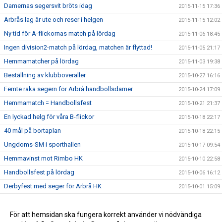
Damernas segersvit bröts idag
2015-11-15 17:36
Arbrås lag är ute och reser i helgen
2015-11-15 12:02
Ny tid för A-flickornas match på lördag
2015-11-06 18:45
Ingen division2-match på lördag, matchen är flyttad!
2015-11-05 21:17
Hemmamatcher på lördag
2015-11-03 19:38
Beställning av klubboveraller
2015-10-27 16:16
Femte raka segern för Arbrå handbollsdamer
2015-10-24 17:09
Hemmamatch = Handbollsfest
2015-10-21 21:37
En lyckad helg för våra B-flickor
2015-10-18 22:17
40 mål på bortaplan
2015-10-18 22:15
Ungdoms-SM i sporthallen
2015-10-17 09:54
Hemmavinst mot Rimbo HK
2015-10-10 22:58
Handbollsfest på lördag
2015-10-06 16:12
Derbyfest med seger för Arbrå HK
2015-10-01 15:09
Äntligen säsongsstart för handbollen
2015-09-24 22:00
Ny säsong närmar sig
För att hemsidan ska fungera korrekt använder vi nödvändiga
2015-08-17 16:04