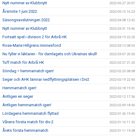
Nytt nummer av Klubbnytt
2022-05-27 20:07
Årsmöte 1 juni 2022
2022-05-15 16:23
Säsongsavslutningen 2022
2022-04-08 12:42
Nytt nummer av Klubbnytt
2022-03-31 10:46
Fortsatt spel i division 2 för Arbrå HK
2022-03-19 22:20
Rose-Marie Hillgrens minnesfond
2022-03-12 08:55
Nu fyller vi läktaren - för damlagets och Ukrainas skull!
2022-03-07 20:50
Tuff match för Arbrå HK
2022-02-27 21:20
Söndag = hemmamatch igen!
2022-02-25 08:08
Seger och AHK lämnar nedflyttningsplatsen i Div2
2022-02-19 22:40
Hemmamatch igen!
2022-02-18 19:31
Äntligen en seger
2022-02-12 17:36
Äntligen hemmamatch igen!
2022-02-09 18:40
Lördagens hemmamatch flyttad
2022-01-26 19:45
Vårens första match för div-2
2022-01-16 11:32
Årets första hemmamatch
2022-01-11 19:28