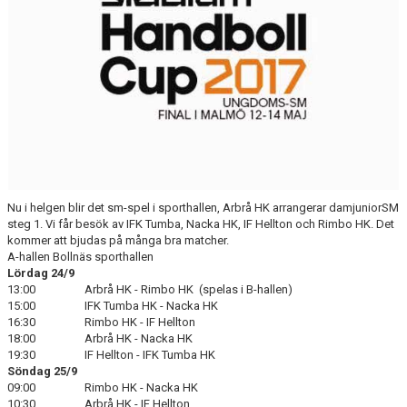
MATCHER
MEDLEM I ARBRÅ HK
AHK SHOPEN
AHK PÅ FACEBOOK
DOKUMENTARKIV
Nu i helgen blir det sm-spel i sporthallen, Arbrå HK arrangerar damjuniorSM
steg 1. Vi får besök av IFK Tumba, Nacka HK, IF Hellton och Rimbo HK. Det
kommer att bjudas på många bra matcher.
A-hallen Bollnäs sporthallen
Lördag 24/9
13:00 Arbrå HK - Rimbo HK (spelas i B-hallen)
15:00 IFK Tumba HK - Nacka HK
16:30 Rimbo HK - IF Hellton
18:00 Arbrå HK - Nacka HK
19:30 IF Hellton - IFK Tumba HK
Söndag 25/9
09:00 Rimbo HK - Nacka HK
10:30 Arbrå HK - IF Hellton