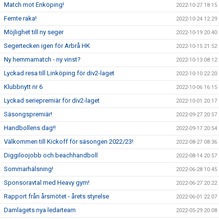
Match mot Enköping!
2022-10-27 18:15
Femte raka!
2022-10-24 12:29
Möjlighet till ny seger
2022-10-19 20:40
Segertecken igen för Arbrå HK
2022-10-15 21:52
Ny hemmamatch - ny vinst?
2022-10-13 08:12
Lyckad resa till Linköping för div2-laget
2022-10-10 22:20
Klubbnytt nr 6
2022-10-06 16:15
Lyckad seriepremiär för div2-laget
2022-10-01 20:17
Säsongspremiär!
2022-09-27 20:57
Handbollens dag!!
2022-09-17 20:54
Välkommen till Kickoff för säsongen 2022/23!
2022-08-27 08:36
Diggiloojobb och beachhandboll
2022-08-14 20:57
Sommarhälsning!
2022-06-28 10:45
Sponsoravtal med Heavy gym!
2022-06-27 20:22
Rapport från årsmötet - årets styrelse
2022-06-01 22:07
Damlagets nya ledarteam
2022-05-29 20:08