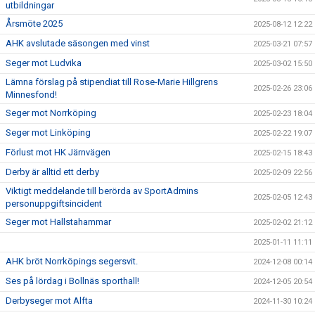
utbildningar
Årsmöte 2025
2025-08-12 12:22
AHK avslutade säsongen med vinst
2025-03-21 07:57
Seger mot Ludvika
2025-03-02 15:50
Lämna förslag på stipendiat till Rose-Marie Hillgrens
2025-02-26 23:06
Minnesfond!
Seger mot Norrköping
2025-02-23 18:04
Seger mot Linköping
2025-02-22 19:07
Förlust mot HK Järnvägen
2025-02-15 18:43
Derby är alltid ett derby
2025-02-09 22:56
Viktigt meddelande till berörda av SportAdmins
2025-02-05 12:43
personuppgiftsincident
Seger mot Hallstahammar
2025-02-02 21:12
2025-01-11 11:11
AHK bröt Norrköpings segersvit.
2024-12-08 00:14
Ses på lördag i Bollnäs sporthall!
2024-12-05 20:54
Derbyseger mot Alfta
2024-11-30 10:24