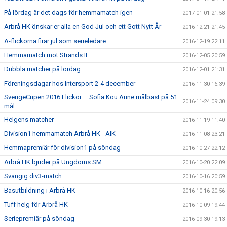
På lördag är det dags för hemmamatch igen
2017-01-01 21:58
Arbrå HK önskar er alla en God Jul och ett Gott Nytt År
2016-12-21 21:45
A-flickorna firar jul som serieledare
2016-12-19 22:11
Hemmamatch mot Strands IF
2016-12-05 20:59
Dubbla matcher på lördag
2016-12-01 21:31
Föreningsdagar hos Intersport 2-4 december
2016-11-30 16:39
SverigeCupen 2016 Flickor – Sofia Kou Aune målbäst på 51
2016-11-24 09:30
mål
Helgens matcher
2016-11-19 11:40
Division1 hemmamatch Arbrå HK - AIK
2016-11-08 23:21
Hemmapremiär för division1 på söndag
2016-10-27 22:12
Arbrå HK bjuder på Ungdoms SM
2016-10-20 22:09
Svängig div3-match
2016-10-16 20:59
Basutbildning i Arbrå HK
2016-10-16 20:56
Tuff helg för Arbrå HK
2016-10-09 19:44
Seriepremiär på söndag
2016-09-30 19:13