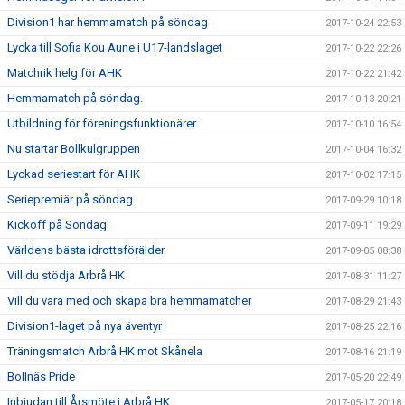
Division1 har hemmamatch på söndag
2017-10-24 22:53
Lycka till Sofia Kou Aune i U17-landslaget
2017-10-22 22:26
Matchrik helg för AHK
2017-10-22 21:42
Hemmamatch på söndag.
2017-10-13 20:21
Utbildning för föreningsfunktionärer
2017-10-10 16:54
Nu startar Bollkulgruppen
2017-10-04 16:32
Lyckad seriestart för AHK
2017-10-02 17:15
Seriepremiär på söndag.
2017-09-29 10:18
Kickoff på Söndag
2017-09-11 19:29
Världens bästa idrottsförälder
2017-09-05 08:38
Vill du stödja Arbrå HK
2017-08-31 11:27
Vill du vara med och skapa bra hemmamatcher
2017-08-29 21:43
Division1-laget på nya äventyr
2017-08-25 22:16
Träningsmatch Arbrå HK mot Skånela
2017-08-16 21:19
Bollnäs Pride
2017-05-20 22:49
Inbjudan till Årsmöte i Arbrå HK
2017-05-17 20:18