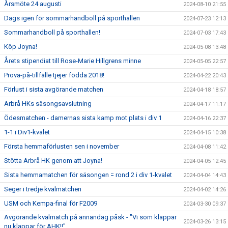
Årsmöte 24 augusti
2024-08-10 21:55
Dags igen för sommarhandboll på sporthallen
2024-07-23 12:13
Sommarhandboll på sporthallen!
2024-07-03 17:43
Köp Joyna!
2024-05-08 13:48
Årets stipendiat till Rose-Marie Hillgrens minne
2024-05-05 22:57
Prova-på-tillfälle tjejer födda 2018!
2024-04-22 20:43
Förlust i sista avgörande matchen
2024-04-18 18:57
Arbrå HKs säsongsavslutning
2024-04-17 11:17
Ödesmatchen - damernas sista kamp mot plats i div 1
2024-04-16 22:37
1-1 i Div1-kvalet
2024-04-15 10:38
Första hemmaförlusten sen i november
2024-04-08 11:42
Stötta Arbrå HK genom att Joyna!
2024-04-05 12:45
Sista hemmamatchen för säsongen = rond 2 i div 1-kvalet
2024-04-04 14:43
Seger i tredje kvalmatchen
2024-04-02 14:26
USM och Kempa-final för F2009
2024-03-30 09:37
Avgörande kvalmatch på annandag påsk - "Vi som klappar
2024-03-26 13:15
nu klappar för AHK!!"