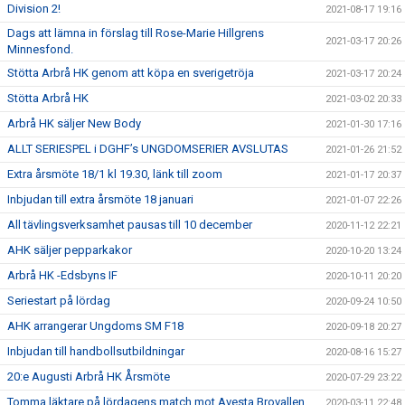
Division 2!
2021-08-17 19:16
Dags att lämna in förslag till Rose-Marie Hillgrens
2021-03-17 20:26
Minnesfond.
Stötta Arbrå HK genom att köpa en sverigetröja
2021-03-17 20:24
Stötta Arbrå HK
2021-03-02 20:33
Arbrå HK säljer New Body
2021-01-30 17:16
ALLT SERIESPEL i DGHF’s UNGDOMSERIER AVSLUTAS
2021-01-26 21:52
Extra årsmöte 18/1 kl 19.30, länk till zoom
2021-01-17 20:37
Inbjudan till extra årsmöte 18 januari
2021-01-07 22:26
All tävlingsverksamhet pausas till 10 december
2020-11-12 22:21
AHK säljer pepparkakor
2020-10-20 13:24
Arbrå HK -Edsbyns IF
2020-10-11 20:20
Seriestart på lördag
2020-09-24 10:50
AHK arrangerar Ungdoms SM F18
2020-09-18 20:27
Inbjudan till handbollsutbildningar
2020-08-16 15:27
20:e Augusti Arbrå HK Årsmöte
2020-07-29 23:22
Tomma läktare på lördagens match mot Avesta Brovallen
2020-03-11 22:48