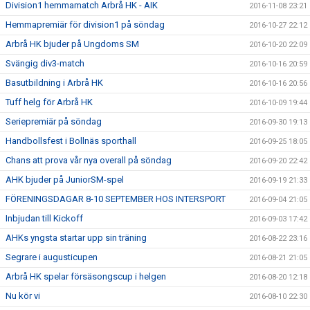
Division1 hemmamatch Arbrå HK - AIK
2016-11-08 23:21
Hemmapremiär för division1 på söndag
2016-10-27 22:12
Arbrå HK bjuder på Ungdoms SM
2016-10-20 22:09
Svängig div3-match
2016-10-16 20:59
Basutbildning i Arbrå HK
2016-10-16 20:56
Tuff helg för Arbrå HK
2016-10-09 19:44
Seriepremiär på söndag
2016-09-30 19:13
Handbollsfest i Bollnäs sporthall
2016-09-25 18:05
Chans att prova vår nya overall på söndag
2016-09-20 22:42
AHK bjuder på JuniorSM-spel
2016-09-19 21:33
FÖRENINGSDAGAR 8-10 SEPTEMBER HOS INTERSPORT
2016-09-04 21:05
Inbjudan till Kickoff
2016-09-03 17:42
AHKs yngsta startar upp sin träning
2016-08-22 23:16
Segrare i augusticupen
2016-08-21 21:05
Arbrå HK spelar försäsongscup i helgen
2016-08-20 12:18
Nu kör vi
2016-08-10 22:30