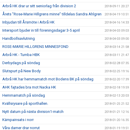
Arbrå HK drar ur sitt seniorlag från division 2
2018-09-11 20:27
Årets ”Rose-Marie Hillgrens minne” tilldelas Sandra Ahlgren
2018-04-19 10:51
Inbjudan till Årsmöte i Arbrå HK
2018-04-16 14:33
Intersport bjuder in till föreningsdagar 3-5 april
2018-04-03 09:03
Handbollsavlutning
2018-04-03 09:00
ROSE-MARIE HILLGRENS MINNESFOND
2018-03-14 21:58
Arbrå HK - Tumba HBK
2018-03-11 21:47
Derbydags på söndag
2018-02-28 07:35
Slutspurt på New Body
2018-02-25 19:16
Arbrå HK har hemmamatch mot Bodens BK på söndag
2018-02-20 17:39
AHK fajtades bra mot Nacka HK
2018-02-18 19:59
Hemmamatch på söndag
2018-02-13 20:03
Kvällsrysare på sporthallen.
2018-01-25 21:52
Nytt datum på nästa division1-match
2018-01-21 12:16
Kämpainsats i norr
2018-01-20 16:35
Våra damer drar norrut
2018-01-19 19:51