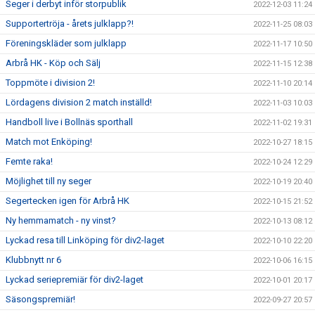
Seger i derbyt inför storpublik
2022-12-03 11:24
Supportertröja - årets julklapp?!
2022-11-25 08:03
Föreningskläder som julklapp
2022-11-17 10:50
Arbrå HK - Köp och Sälj
2022-11-15 12:38
Toppmöte i division 2!
2022-11-10 20:14
Lördagens division 2 match inställd!
2022-11-03 10:03
Handboll live i Bollnäs sporthall
2022-11-02 19:31
Match mot Enköping!
2022-10-27 18:15
Femte raka!
2022-10-24 12:29
Möjlighet till ny seger
2022-10-19 20:40
Segertecken igen för Arbrå HK
2022-10-15 21:52
Ny hemmamatch - ny vinst?
2022-10-13 08:12
Lyckad resa till Linköping för div2-laget
2022-10-10 22:20
Klubbnytt nr 6
2022-10-06 16:15
Lyckad seriepremiär för div2-laget
2022-10-01 20:17
Säsongspremiär!
2022-09-27 20:57