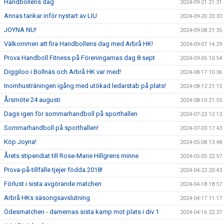
Handbollens dag
2024-09-21 21:31
Annas tankar inför nystart av LIU
2024-09-20 20:33
JOYNA NU!
2024-09-08 21:35
Välkommen att fira Handbollens dag med Arbrå HK!
2024-09-07 14:29
Prova Handboll Fitness på Föreningarnas dag 8 sept
2024-09-05 10:54
Diggiloo i Bollnäs och Arbrå HK var med!
2024-08-17 10:36
Inomhusträningen igång med utökad ledarstab på plats!
2024-08-12 21:15
Årsmöte 24 augusti
2024-08-10 21:55
Dags igen för sommarhandboll på sporthallen
2024-07-23 12:13
Sommarhandboll på sporthallen!
2024-07-03 17:43
Köp Joyna!
2024-05-08 13:48
Årets stipendiat till Rose-Marie Hillgrens minne
2024-05-05 22:57
Prova-på-tillfälle tjejer födda 2018!
2024-04-22 20:43
Förlust i sista avgörande matchen
2024-04-18 18:57
Arbrå HKs säsongsavslutning
2024-04-17 11:17
Ödesmatchen - damernas sista kamp mot plats i div 1
2024-04-16 22:37