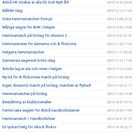
Arbrå HK önskar er alla Ett Gott Nytt ÅR
2015-12-29 23:42
Målrikt idag
2015-12-12 17:02
Sista hemmamatchen före jul
2015-12-08 22:32
Många segrar för AHK i helgen.
2015-12-06 19:40
Hemmamatch på lördag för division 2
2015-12-01 21:31
Hemmavinster för damerna och A-flickorna
2015-11-22 17:55
Helgens hemmamatcher
2015-11-17 20:22
Damernas segersvit bröts idag
2015-11-15 17:36
Arbrås lag är ute och reser i helgen
2015-11-15 12:02
Ny tid för A-flickornas match på lördag
2015-11-06 18:45
Ingen division2-match på lördag, matchen är flyttad!
2015-11-05 21:17
Hemmamatcher på lördag
2015-11-03 19:38
Beställning av klubboveraller
2015-10-27 16:16
Femte raka segern för Arbrå handbollsdamer
2015-10-24 17:09
Hemmamatch = Handbollsfest
2015-10-21 21:37
En lyckad helg för våra B-flickor
2015-10-18 22:17