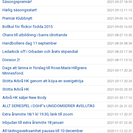
Säsongspremiär!
2021-09-27 18:59
Härlig säsongsstart!
2021-09-12 11:15
Premiär Klubbnytt
2021-09-05 16:14
Bollkul för flickor födda 2015
2021-09-05 16:03
Chans till utbildning i barns idrottande
2021-08-27 10:35
Handbollens dag 11 september
2021-08-24 08:34
Ledarkick off i Orbaden och årets stipendiat
2021-08-23 17:34
Division 2!
2021-08-17 19:16
Dags att lämna in förslag till Rose-Marie Hillgrens
2021-03-17 20:26
Minnesfond.
Stötta Arbrå HK genom att köpa en sverigetröja
2021-03-17 20:24
Stötta Arbrå HK
2021-03-02 20:33
Arbrå HK säljer New Body
2021-01-30 17:16
ALLT SERIESPEL i DGHF’s UNGDOMSERIER AVSLUTAS
2021-01-26 21:52
Extra årsmöte 18/1 kl 19.30, länk till zoom
2021-01-17 20:37
Inbjudan till extra årsmöte 18 januari
2021-01-07 22:26
All tävlingsverksamhet pausas till 10 december
2020-11-12 22:21