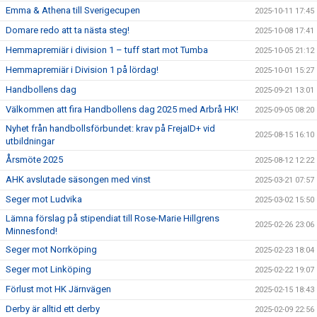
Emma & Athena till Sverigecupen
2025-10-11 17:45
Domare redo att ta nästa steg!
2025-10-08 17:41
Hemmapremiär i division 1 – tuff start mot Tumba
2025-10-05 21:12
Hemmapremiär i Division 1 på lördag!
2025-10-01 15:27
Handbollens dag
2025-09-21 13:01
Välkommen att fira Handbollens dag 2025 med Arbrå HK!
2025-09-05 08:20
Nyhet från handbollsförbundet: krav på FrejaID+ vid
2025-08-15 16:10
utbildningar
Årsmöte 2025
2025-08-12 12:22
AHK avslutade säsongen med vinst
2025-03-21 07:57
Seger mot Ludvika
2025-03-02 15:50
Lämna förslag på stipendiat till Rose-Marie Hillgrens
2025-02-26 23:06
Minnesfond!
Seger mot Norrköping
2025-02-23 18:04
Seger mot Linköping
2025-02-22 19:07
Förlust mot HK Järnvägen
2025-02-15 18:43
Derby är alltid ett derby
2025-02-09 22:56