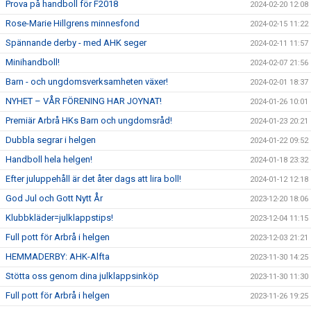
Prova på handboll för F2018
2024-02-20 12:08
Rose-Marie Hillgrens minnesfond
2024-02-15 11:22
Spännande derby - med AHK seger
2024-02-11 11:57
Minihandboll!
2024-02-07 21:56
Barn - och ungdomsverksamheten växer!
2024-02-01 18:37
NYHET – VÅR FÖRENING HAR JOYNAT!
2024-01-26 10:01
Premiär Arbrå HKs Barn och ungdomsråd!
2024-01-23 20:21
Dubbla segrar i helgen
2024-01-22 09:52
Handboll hela helgen!
2024-01-18 23:32
Efter juluppehåll är det åter dags att lira boll!
2024-01-12 12:18
God Jul och Gott Nytt År
2023-12-20 18:06
Klubbkläder=julklappstips!
2023-12-04 11:15
Full pott för Arbrå i helgen
2023-12-03 21:21
HEMMADERBY: AHK-Alfta
2023-11-30 14:25
Stötta oss genom dina julklappsinköp
2023-11-30 11:30
Full pott för Arbrå i helgen
2023-11-26 19:25