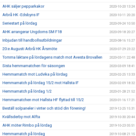
AHK säljer pepparkakor
2020-10-20 13:24
Arbrå HK -Edsbyns IF
2020-10-11 20:20
Seriestart på lördag
2020-09-24 10:50
AHK arrangerar Ungdoms SM F18
2020-09-18 20:27
Inbjudan till handbollsutbildningar
2020-08-16 15:27
20:e Augusti Arbrå HK Årsmöte
2020-07-29 23:22
Tomma läktare på lördagens match mot Avesta Brovallen
2020-03-11 22:48
Sista hemmamatchen för säsongen
2020-03-09 18:41
Hemmamatch mot Ludvika på lördag
2020-02-25 13:33
Hemmamatch på lördag 15/2 mot Hallsta IF
2020-02-09 18:32
Hemmamatch på lördag 1/2
2020-01-28 21:52
Hemmamatchen mot Hallsta HF flyttad till 15/2
2020-01-16 17:21
Beställ solpaneler i vinter och stöd din förening!
2019-12-25 15:31
Kvällsderby mot Alfta
2019-10-30 20:44
AHK möter Rimbo på lördag
2019-10-23 05:51
Hemmamatch på lördag
2019-10-08 21:15