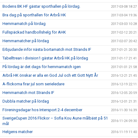
Bodens BK HF gästar sporthallen på lördag.
2017-03-08 18:27
Bra dag på sporthallen för Arbrå HK
2017-03-04 19:36
Hemmamatch på lördag
2017-03-03 10:28
Fullspäckad handbollshelg för AHK
2017-02-12 20:21
Hemmamatcher på lördag
2017-02-07 20:42
Erbjudande inför nästa bortamatch mot Strands IF
2017-01-21 20:30
Tabelltrean i division1 gästar Arbrå HK på lördag
2017-01-17 21:41
På lördag är det dags för hemmamatch igen
2017-01-01 21:58
Arbrå HK önskar er alla en God Jul och ett Gott Nytt År
2016-12-21 21:45
A-flickorna firar jul som serieledare
2016-12-19 22:11
Hemmamatch mot Strands IF
2016-12-05 20:59
Dubbla matcher på lördag
2016-12-01 21:31
Föreningsdagar hos Intersport 2-4 december
2016-11-30 16:39
SverigeCupen 2016 Flickor – Sofia Kou Aune målbäst på 51
2016-11-24 09:30
mål
Helgens matcher
2016-11-19 11:40