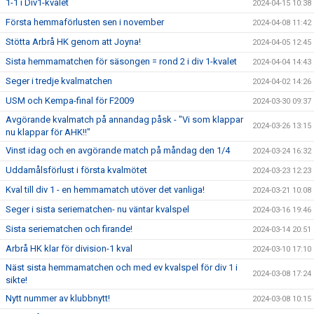
1-1 i Div1-kvalet
2024-04-15 10:38
Första hemmaförlusten sen i november
2024-04-08 11:42
Stötta Arbrå HK genom att Joyna!
2024-04-05 12:45
Sista hemmamatchen för säsongen = rond 2 i div 1-kvalet
2024-04-04 14:43
Seger i tredje kvalmatchen
2024-04-02 14:26
USM och Kempa-final för F2009
2024-03-30 09:37
Avgörande kvalmatch på annandag påsk - "Vi som klappar
2024-03-26 13:15
nu klappar för AHK!!"
Vinst idag och en avgörande match på måndag den 1/4
2024-03-24 16:32
Uddamålsförlust i första kvalmötet
2024-03-23 12:23
Kval till div 1 - en hemmamatch utöver det vanliga!
2024-03-21 10:08
Seger i sista seriematchen- nu väntar kvalspel
2024-03-16 19:46
Sista seriematchen och firande!
2024-03-14 20:51
Arbrå HK klar för division-1 kval
2024-03-10 17:10
Näst sista hemmamatchen och med ev kvalspel för div 1 i
2024-03-08 17:24
sikte!
Nytt nummer av klubbnytt!
2024-03-08 10:15