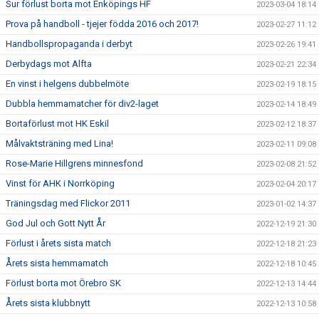
Sur förlust borta mot Enköpings HF
2023-03-04 18:14
Prova på handboll - tjejer födda 2016 och 2017!
2023-02-27 11:12
Handbollspropaganda i derbyt
2023-02-26 19:41
Derbydags mot Alfta
2023-02-21 22:34
En vinst i helgens dubbelmöte
2023-02-19 18:15
Dubbla hemmamatcher för div2-laget
2023-02-14 18:49
Bortaförlust mot HK Eskil
2023-02-12 18:37
Målvaktsträning med Lina!
2023-02-11 09:08
Rose-Marie Hillgrens minnesfond
2023-02-08 21:52
Vinst för AHK i Norrköping
2023-02-04 20:17
Träningsdag med Flickor 2011
2023-01-02 14:37
God Jul och Gott Nytt År
2022-12-19 21:30
Förlust i årets sista match
2022-12-18 21:23
Årets sista hemmamatch
2022-12-18 10:45
Förlust borta mot Örebro SK
2022-12-13 14:44
Årets sista klubbnytt
2022-12-13 10:58