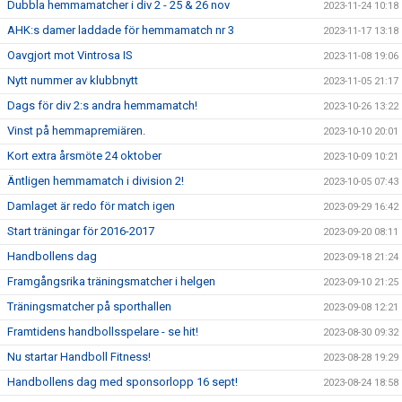
Dubbla hemmamatcher i div 2 - 25 & 26 nov
2023-11-24 10:18
AHK:s damer laddade för hemmamatch nr 3
2023-11-17 13:18
Oavgjort mot Vintrosa IS
2023-11-08 19:06
Nytt nummer av klubbnytt
2023-11-05 21:17
Dags för div 2:s andra hemmamatch!
2023-10-26 13:22
Vinst på hemmapremiären.
2023-10-10 20:01
Kort extra årsmöte 24 oktober
2023-10-09 10:21
Äntligen hemmamatch i division 2!
2023-10-05 07:43
Damlaget är redo för match igen
2023-09-29 16:42
Start träningar för 2016-2017
2023-09-20 08:11
Handbollens dag
2023-09-18 21:24
Framgångsrika träningsmatcher i helgen
2023-09-10 21:25
Träningsmatcher på sporthallen
2023-09-08 12:21
Framtidens handbollsspelare - se hit!
2023-08-30 09:32
Nu startar Handboll Fitness!
2023-08-28 19:29
Handbollens dag med sponsorlopp 16 sept!
2023-08-24 18:58