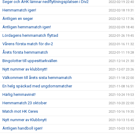
Seger och AHK lämnar nedflyttningsplatsen i Div2
2022-02-19 22:40
Hemmamatch igen!
2022-02-18 19:31
Äntligen en seger
2022-02-12 17:36
Äntligen hemmamatch igen!
2022-02-09 18:40
Lördagens hemmamatch flyttad
2022-01-26 19:45
Vårens första match för div-2
2022-01-16 11:32
Årets första hemmamatch
2022-01-11 19:28
Bingolotter till uppesittarkvällen
2021-12-14 21:30
Nytt nummer av klubbnytt!
2021-12-07 23:26
Välkommen till årets sista hemmamatch
2021-11-18 22:00
En helg späckad med ungdomsmatcher
2021-11-08 16:51
Härlig hemmavinst!
2021-10-24 19:53
Hemmamatch 23 oktober
2021-10-20 22:00
Match mot HK Ceres
2021-10-16 19:35
Nytt nummer av Klubbnytt
2021-10-13 15:45
Äntligen handboll igen!
2021-10-03 10:53