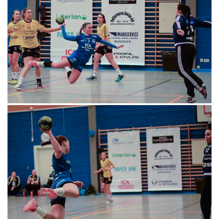
MATCHER
MEDLEM I ARBRÅ HK
AHK SHOPEN
AHK PÅ FACEBOOK
DOKUMENTARKIV