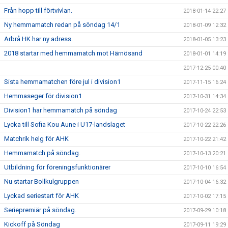
Från hopp till förtvivlan.
2018-01-14 22:27
Ny hemmamatch redan på söndag 14/1
2018-01-09 12:32
Arbrå HK har ny adress.
2018-01-05 13:23
2018 startar med hemmamatch mot Härnösand
2018-01-01 14:19
2017-12-25 00:40
Sista hemmamatchen före jul i division1
2017-11-15 16:24
Hemmaseger för division1
2017-10-31 14:34
Division1 har hemmamatch på söndag
2017-10-24 22:53
Lycka till Sofia Kou Aune i U17-landslaget
2017-10-22 22:26
Matchrik helg för AHK
2017-10-22 21:42
Hemmamatch på söndag.
2017-10-13 20:21
Utbildning för föreningsfunktionärer
2017-10-10 16:54
Nu startar Bollkulgruppen
2017-10-04 16:32
Lyckad seriestart för AHK
2017-10-02 17:15
Seriepremiär på söndag.
2017-09-29 10:18
Kickoff på Söndag
2017-09-11 19:29