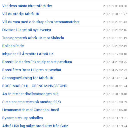
Världens bästa idrottsförälder
2017-09-05 08:38
Vill du stödja Arbrå HK
2017-08-31 11:27
Vill du vara med och skapa bra hemmamatcher
2017-08-29 21:43
Division1-laget på nya äventyr
2017-08-25 22:16
Träningsmatch Arbrå HK mot Skånela
2017-08-16 21:19
Bollnäs Pride
2017-05-20 22:49
Inbjudan till Årsmöte i Arbrå HK
2017-05-17 20:18
Rossi tilldelades Erikshjälpens stipendium
2017-04-29 20:25
Rossi årets Rosa Hillgren stipendiat
2017-04-27 22:22
Säsongsavlutning för Arbrå HK
2017-04-14 11:34
ROSE-MARIE HILLGRENS MINNESFOND
2017-03-31 21:24
Än är inte handbollssäsongen slut.
2017-03-31 18:48
Sista seriematchen på onsdag 22/3
2017-03-19 20:39
Hemmamatch mot Gimonäs Umeå
2017-03-16 06:48
Rysarmatch i sporthallen.
2017-03-11 19:51
Arbrå HKs lag säljer produkter från Gutz
2017-03-11 19:24