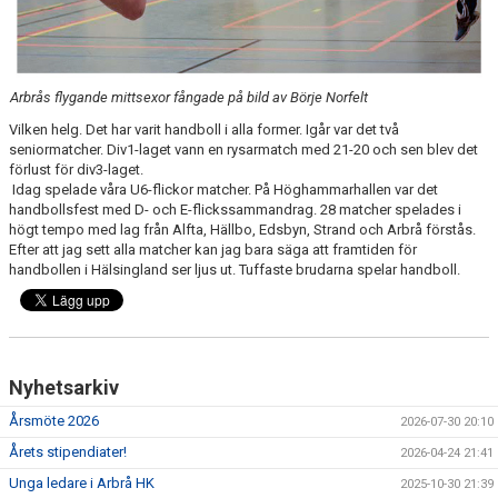
Arbrås flygande mittsexor fångade på bild av Börje Norfelt
Vilken helg. Det har varit handboll i alla former. Igår var det två
seniormatcher. Div1-laget vann en rysarmatch med 21-20 och sen blev det
förlust för div3-laget.
Idag spelade våra U6-flickor matcher. På Höghammarhallen var det
handbollsfest med D- och E-flickssammandrag. 28 matcher spelades i
högt tempo med lag från Alfta, Hällbo, Edsbyn, Strand och Arbrå förstås.
Efter att jag sett alla matcher kan jag bara säga att framtiden för
handbollen i Hälsingland ser ljus ut. Tuffaste brudarna spelar handboll.
Nyhetsarkiv
Årsmöte 2026
2026-07-30 20:10
Årets stipendiater!
2026-04-24 21:41
Unga ledare i Arbrå HK
2025-10-30 21:39