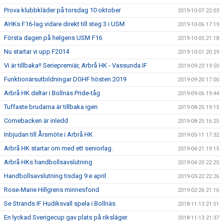
Prova klubbkläder på torsdag 10 oktober
2019-10-07 22:03
AHKs F16-lag vidare direkt till steg 3 i USM
2019-10-06 17:19
Första dagen på helgens USM F16
2019-10-05 21:18
Nu startar vi upp F2014
2019-10-01 20:29
Vi är tillbaka!! Seriepremiär, Arbrå HK - Vassunda IF
2019-09-23 19:50
Funktionärsutbildningar DGHF hösten 2019
2019-09-20 17:00
Arbrå HK deltar i Bollnäs Pride-tåg
2019-09-06 19:44
Tuffaste brudarna är tillbaka igen
2019-08-25 19:15
Comebacken är inledd
2019-08-25 16:25
Inbjudan till Årsmöte i Arbrå HK
2019-05-11 17:32
Arbrå HK startar om med ett seniorlag.
2019-04-21 19:15
Arbrå HKs handbollsavslutning
2019-04-20 22:25
Handbollsavslutning tisdag 9:e april
2019-03-22 22:26
Rose-Marie Hillgrens minnesfond
2019-02-26 21:16
Se Strands IF Hudiksvall spela i Bollnäs.
2018-11-13 21:51
En lyckad Sverigecup gav plats på riksläger.
2018-11-13 21:37