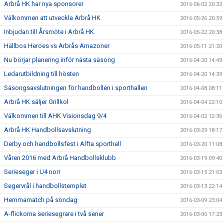
Arbrå HK har nya sponsorer
2016-06-02 20:32
Välkommen att utveckla Arbrå HK
2016-05-26 20:59
Inbjudan till Årsmöte i Arbrå HK
2016-05-22 20:38
Hällbos Heroes vs Arbrås Amazoner
2016-05-11 21:20
Nu börjar planering inför nästa säsong
2016-04-20 14:49
Ledarutbildning till hösten
2016-04-20 14:39
Säsongsavslutningen för handbollen i sporthallen
2016-04-08 08:11
Arbrå HK säljer Grillkol
2016-04-04 22:10
Välkommen till AHK Visionsdag 9/4
2016-04-02 12:36
Arbrå HK Handbollsavslutning
2016-03-29 18:17
Derby och handbollsfest i Alfta sporthall
2016-03-20 11:08
Våren 2016 med Arbrå Handbollsklubb
2016-03-19 09:40
Serieseger i U4 norr
2016-03-15 21:03
Segervrål i handbollstemplet
2016-03-13 22:14
Hemmamatch på söndag
2016-03-09 23:04
A-flickorna seriesegrare i två serier
2016-03-06 17:23