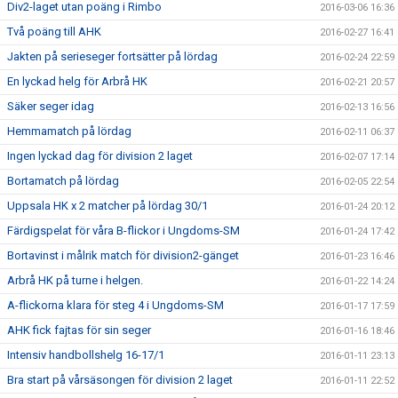
Div2-laget utan poäng i Rimbo
2016-03-06 16:36
Två poäng till AHK
2016-02-27 16:41
Jakten på serieseger fortsätter på lördag
2016-02-24 22:59
En lyckad helg för Arbrå HK
2016-02-21 20:57
Säker seger idag
2016-02-13 16:56
Hemmamatch på lördag
2016-02-11 06:37
Ingen lyckad dag för division 2 laget
2016-02-07 17:14
Bortamatch på lördag
2016-02-05 22:54
Uppsala HK x 2 matcher på lördag 30/1
2016-01-24 20:12
Färdigspelat för våra B-flickor i Ungdoms-SM
2016-01-24 17:42
Bortavinst i målrik match för division2-gänget
2016-01-23 16:46
Arbrå HK på turne i helgen.
2016-01-22 14:24
A-flickorna klara för steg 4 i Ungdoms-SM
2016-01-17 17:59
AHK fick fajtas för sin seger
2016-01-16 18:46
Intensiv handbollshelg 16-17/1
2016-01-11 23:13
Bra start på vårsäsongen för division 2 laget
2016-01-11 22:52