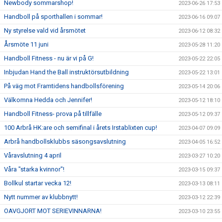
Newbody sommarshop!
2023-06-26 17:53
Handboll på sporthallen i sommar!
2023-06-16 09:07
Ny styrelse vald vid årsmötet
2023-06-12 08:32
Årsmöte 11 juni
2023-05-28 11:20
Handboll Fitness - nu är vi på G!
2023-05-22 22:05
Inbjudan Hand the Ball instruktörsutbildning
2023-05-22 13:01
På väg mot Framtidens handbollsförening
2023-05-14 20:06
Välkomna Hedda och Jennifer!
2023-05-12 18:10
Handboll Fitness- prova på tillfälle
2023-05-12 09:37
100 Arbrå HK:are och semifinal i årets Irstablixten cup!
2023-04-07 09:09
Arbrå handbollsklubbs säsongsavslutning
2023-04-05 16:52
Våravslutning 4 april
2023-03-27 10:20
Våra "starka kvinnor"!
2023-03-15 09:37
Bollkul startar vecka 12!
2023-03-13 08:11
Nytt nummer av klubbnytt!
2023-03-12 22:39
OAVGJORT MOT SERIEVINNARNA!
2023-03-10 23:55