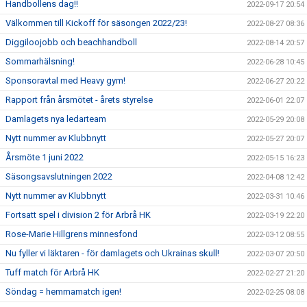
Handbollens dag!!
2022-09-17 20:54
Välkommen till Kickoff för säsongen 2022/23!
2022-08-27 08:36
Diggiloojobb och beachhandboll
2022-08-14 20:57
Sommarhälsning!
2022-06-28 10:45
Sponsoravtal med Heavy gym!
2022-06-27 20:22
Rapport från årsmötet - årets styrelse
2022-06-01 22:07
Damlagets nya ledarteam
2022-05-29 20:08
Nytt nummer av Klubbnytt
2022-05-27 20:07
Årsmöte 1 juni 2022
2022-05-15 16:23
Säsongsavslutningen 2022
2022-04-08 12:42
Nytt nummer av Klubbnytt
2022-03-31 10:46
Fortsatt spel i division 2 för Arbrå HK
2022-03-19 22:20
Rose-Marie Hillgrens minnesfond
2022-03-12 08:55
Nu fyller vi läktaren - för damlagets och Ukrainas skull!
2022-03-07 20:50
Tuff match för Arbrå HK
2022-02-27 21:20
Söndag = hemmamatch igen!
2022-02-25 08:08