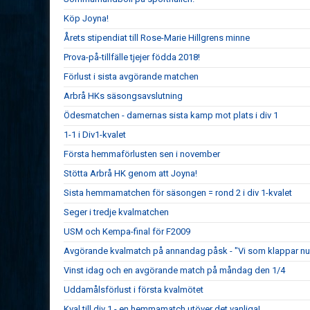
Köp Joyna!
Årets stipendiat till Rose-Marie Hillgrens minne
Prova-på-tillfälle tjejer födda 2018!
Förlust i sista avgörande matchen
Arbrå HKs säsongsavslutning
Ödesmatchen - damernas sista kamp mot plats i div 1
1-1 i Div1-kvalet
Första hemmaförlusten sen i november
Stötta Arbrå HK genom att Joyna!
Sista hemmamatchen för säsongen = rond 2 i div 1-kvalet
Seger i tredje kvalmatchen
USM och Kempa-final för F2009
Avgörande kvalmatch på annandag påsk - "Vi som klappar nu 
Vinst idag och en avgörande match på måndag den 1/4
Uddamålsförlust i första kvalmötet
Kval till div 1 - en hemmamatch utöver det vanliga!