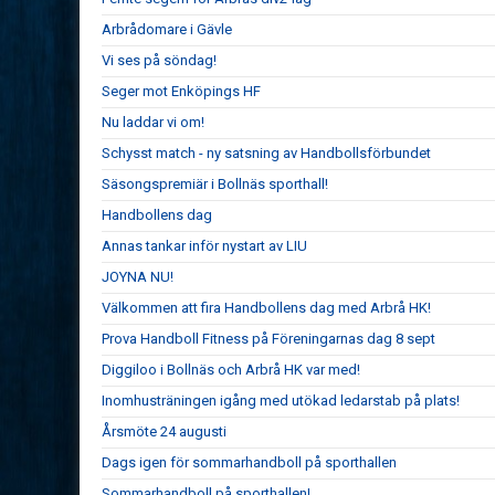
Arbrådomare i Gävle
Vi ses på söndag!
Seger mot Enköpings HF
Nu laddar vi om!
Schysst match - ny satsning av Handbollsförbundet
Säsongspremiär i Bollnäs sporthall!
Handbollens dag
Annas tankar inför nystart av LIU
JOYNA NU!
Välkommen att fira Handbollens dag med Arbrå HK!
Prova Handboll Fitness på Föreningarnas dag 8 sept
Diggiloo i Bollnäs och Arbrå HK var med!
Inomhusträningen igång med utökad ledarstab på plats!
Årsmöte 24 augusti
Dags igen för sommarhandboll på sporthallen
Sommarhandboll på sporthallen!