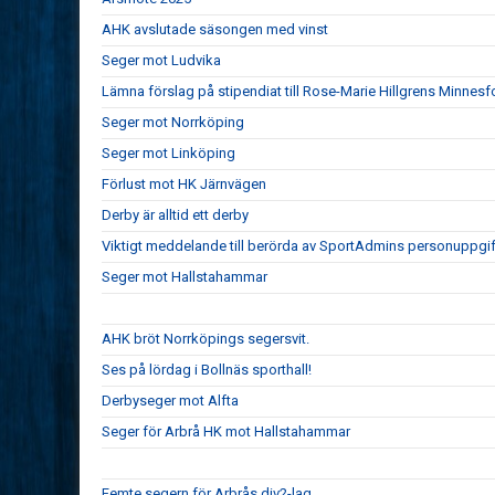
AHK avslutade säsongen med vinst
Seger mot Ludvika
Lämna förslag på stipendiat till Rose-Marie Hillgrens Minnesf
Seger mot Norrköping
Seger mot Linköping
Förlust mot HK Järnvägen
Derby är alltid ett derby
Viktigt meddelande till berörda av SportAdmins personuppgif
Seger mot Hallstahammar
AHK bröt Norrköpings segersvit.
Ses på lördag i Bollnäs sporthall!
Derbyseger mot Alfta
Seger för Arbrå HK mot Hallstahammar
Femte segern för Arbrås div2-lag