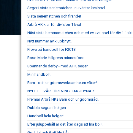
Seger i sista seriematchen- nu väntar kvalspel
Sista seriematchen och firande!
Arbrå HK klar för division-1 kval
Näst sista hemmamatchen och med ev kvalspel för div 1 i sikt
Nytt nummer av klubbnytt!
Prova på handboll för F2018
Rose-Marie Hillgrens minnesfond
Spännande derby - med AHK seger
Minihandboll!
Barn - och ungdomsverksamheten växer!
NYHET – VÅR FÖRENING HAR JOYNAT!
Premiär Arbrå HKs Barn och ungdomsråd!
Dubbla segrar i helgen
Handboll hela helgen!
Efter juluppehåll är det åter dags att lira boll!
God Jul och Gott Nytt År