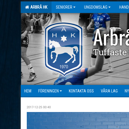
ARBRÅ HK
SENIORER
UNGDOMSLAG
HAND
Arbr
Tuffaste
HEM
FÖRENINGEN
KONTAKTA OSS
VÅRA LAG
NY
2017-12-25 00:40