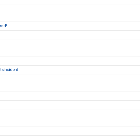
ond!
tsincident