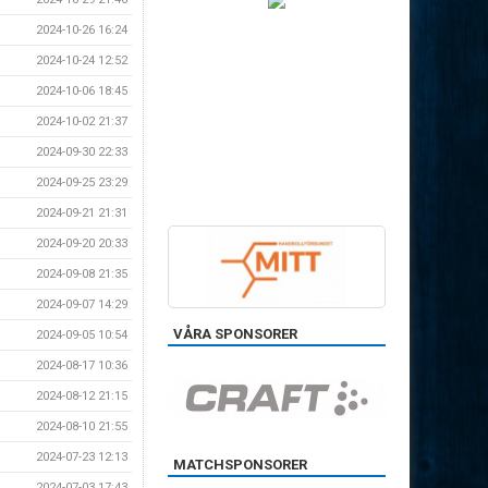
2024-10-26 16:24
2024-10-24 12:52
2024-10-06 18:45
2024-10-02 21:37
2024-09-30 22:33
2024-09-25 23:29
2024-09-21 21:31
2024-09-20 20:33
2024-09-08 21:35
2024-09-07 14:29
VÅRA SPONSORER
2024-09-05 10:54
2024-08-17 10:36
2024-08-12 21:15
2024-08-10 21:55
2024-07-23 12:13
MATCHSPONSORER
2024-07-03 17:43