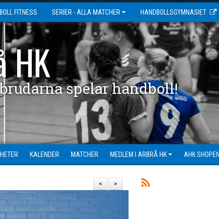
BOLL FITNESS
SERIER - ALLA MATCHER
HANDBOLLSGYMNASIET
å HK
 brudarna spelar handboll!
HETER
KALENDER
MATCHER
MEDLEM I ARBRÅ HK
AHK SHOPE
<
>