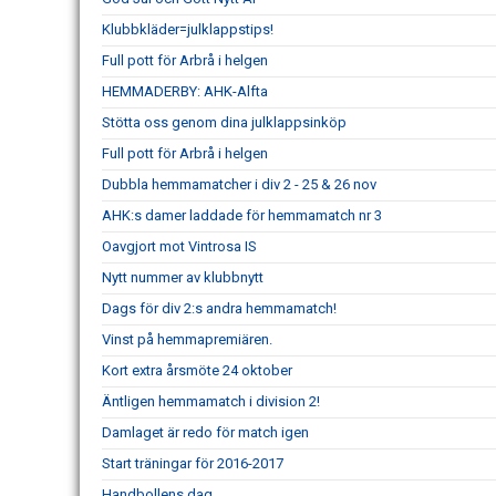
Klubbkläder=julklappstips!
Full pott för Arbrå i helgen
HEMMADERBY: AHK-Alfta
Stötta oss genom dina julklappsinköp
Full pott för Arbrå i helgen
Dubbla hemmamatcher i div 2 - 25 & 26 nov
AHK:s damer laddade för hemmamatch nr 3
Oavgjort mot Vintrosa IS
Nytt nummer av klubbnytt
Dags för div 2:s andra hemmamatch!
Vinst på hemmapremiären.
Kort extra årsmöte 24 oktober
Äntligen hemmamatch i division 2!
Damlaget är redo för match igen
Start träningar för 2016-2017
Handbollens dag