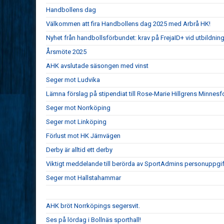
Handbollens dag
Välkommen att fira Handbollens dag 2025 med Arbrå HK!
Nyhet från handbollsförbundet: krav på FrejaID+ vid utbildnin
Årsmöte 2025
AHK avslutade säsongen med vinst
Seger mot Ludvika
Lämna förslag på stipendiat till Rose-Marie Hillgrens Minnesf
Seger mot Norrköping
Seger mot Linköping
Förlust mot HK Järnvägen
Derby är alltid ett derby
Viktigt meddelande till berörda av SportAdmins personuppgif
Seger mot Hallstahammar
AHK bröt Norrköpings segersvit.
Ses på lördag i Bollnäs sporthall!