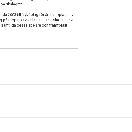
på rikslägret.
ödda 2003 till Nyköping för årets upplaga av
å topp tio av 21 lag. I distriktslaget har vi
ma samtliga dessa spelare och framförallt