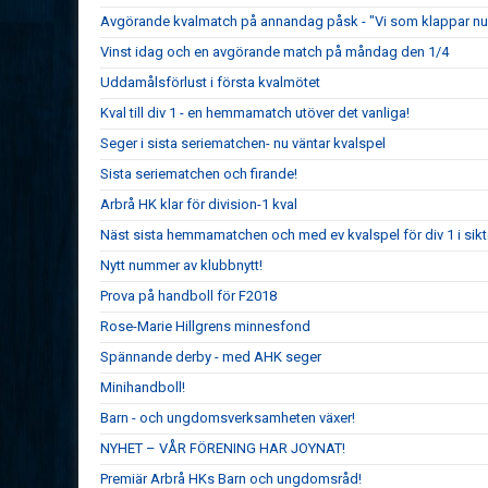
Avgörande kvalmatch på annandag påsk - "Vi som klappar nu 
Vinst idag och en avgörande match på måndag den 1/4
Uddamålsförlust i första kvalmötet
Kval till div 1 - en hemmamatch utöver det vanliga!
Seger i sista seriematchen- nu väntar kvalspel
Sista seriematchen och firande!
Arbrå HK klar för division-1 kval
Näst sista hemmamatchen och med ev kvalspel för div 1 i sikt
Nytt nummer av klubbnytt!
Prova på handboll för F2018
Rose-Marie Hillgrens minnesfond
Spännande derby - med AHK seger
Minihandboll!
Barn - och ungdomsverksamheten växer!
NYHET – VÅR FÖRENING HAR JOYNAT!
Premiär Arbrå HKs Barn och ungdomsråd!