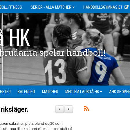
BOLL FITNESS
SERIER - ALLA MATCHER
HANDBOLLSGYMNASIET
å HK
 brudarna spelar handboll!
HETER
KALENDER
MATCHER
MEDLEM I ARBRÅ HK
AHK SHOPE
riksläger.
<
>
upen säkrat en plats bland de 30 som
uttagna till rikslägret efter jul och totalt så