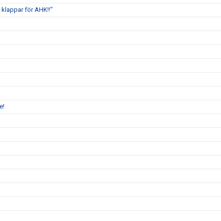
klappar för AHK!!"
e!