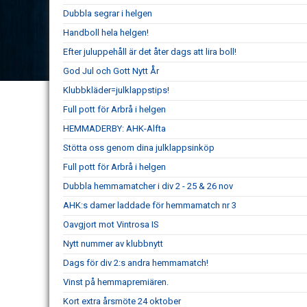
Dubbla segrar i helgen
Handboll hela helgen!
Efter juluppehåll är det åter dags att lira boll!
God Jul och Gott Nytt År
Klubbkläder=julklappstips!
Full pott för Arbrå i helgen
HEMMADERBY: AHK-Alfta
Stötta oss genom dina julklappsinköp
Full pott för Arbrå i helgen
Dubbla hemmamatcher i div 2 - 25 & 26 nov
AHK:s damer laddade för hemmamatch nr 3
Oavgjort mot Vintrosa IS
Nytt nummer av klubbnytt
Dags för div 2:s andra hemmamatch!
Vinst på hemmapremiären.
Kort extra årsmöte 24 oktober