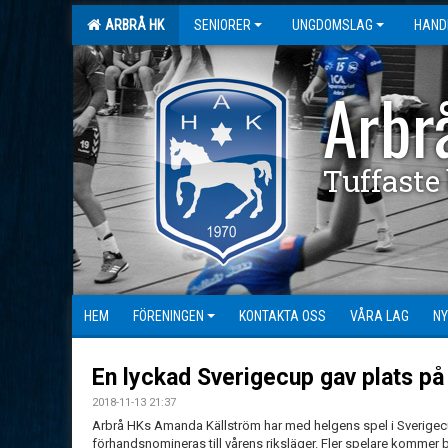
ARBRÅ HK
SENIORER
UNGDOMSLAG
HAND
Arbr
Tuffaste
HEM
FÖRENINGEN
KONTAKTA OSS
VÅRA LAG
NY
En lyckad Sverigecup gav plats på 
2018-11-13 21:37
Arbrå HKs Amanda Källström har med helgens spel i Sverigec
förhandsnomineras till vårens riksläger. Fler spelare kommer bli 