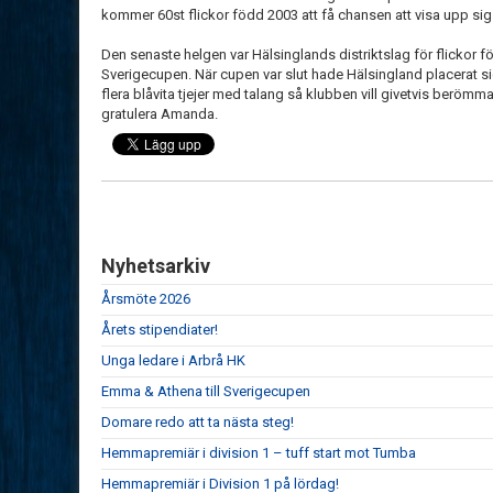
kommer 60st flickor född 2003 att få chansen att visa upp sig 
Den senaste helgen var Hälsinglands distriktslag för flickor f
Sverigecupen. När cupen var slut hade Hälsingland placerat sig p
flera blåvita tjejer med talang så klubben vill givetvis beröm
gratulera Amanda.
Nyhetsarkiv
Årsmöte 2026
Årets stipendiater!
Unga ledare i Arbrå HK
Emma & Athena till Sverigecupen
Domare redo att ta nästa steg!
Hemmapremiär i division 1 – tuff start mot Tumba
Hemmapremiär i Division 1 på lördag!