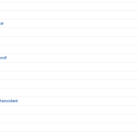
gar
ond!
tsincident