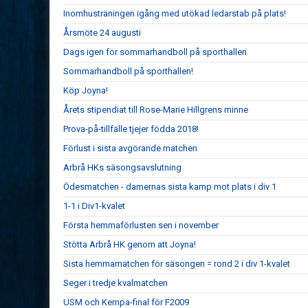
Inomhusträningen igång med utökad ledarstab på plats!
Årsmöte 24 augusti
Dags igen för sommarhandboll på sporthallen
Sommarhandboll på sporthallen!
Köp Joyna!
Årets stipendiat till Rose-Marie Hillgrens minne
Prova-på-tillfälle tjejer födda 2018!
Förlust i sista avgörande matchen
Arbrå HKs säsongsavslutning
Ödesmatchen - damernas sista kamp mot plats i div 1
1-1 i Div1-kvalet
Första hemmaförlusten sen i november
Stötta Arbrå HK genom att Joyna!
Sista hemmamatchen för säsongen = rond 2 i div 1-kvalet
Seger i tredje kvalmatchen
USM och Kempa-final för F2009