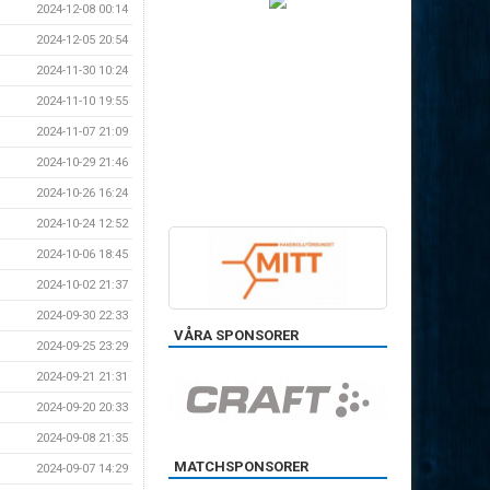
2024-12-08 00:14
2024-12-05 20:54
2024-11-30 10:24
2024-11-10 19:55
2024-11-07 21:09
2024-10-29 21:46
2024-10-26 16:24
2024-10-24 12:52
2024-10-06 18:45
2024-10-02 21:37
2024-09-30 22:33
VÅRA SPONSORER
2024-09-25 23:29
2024-09-21 21:31
2024-09-20 20:33
2024-09-08 21:35
MATCHSPONSORER
2024-09-07 14:29