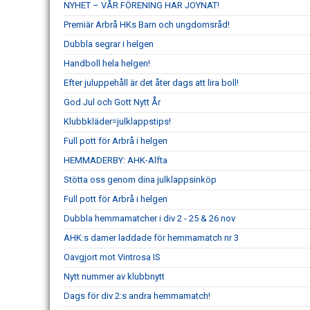
NYHET – VÅR FÖRENING HAR JOYNAT!
Premiär Arbrå HKs Barn och ungdomsråd!
Dubbla segrar i helgen
Handboll hela helgen!
Efter juluppehåll är det åter dags att lira boll!
God Jul och Gott Nytt År
Klubbkläder=julklappstips!
Full pott för Arbrå i helgen
HEMMADERBY: AHK-Alfta
Stötta oss genom dina julklappsinköp
Full pott för Arbrå i helgen
Dubbla hemmamatcher i div 2 - 25 & 26 nov
AHK:s damer laddade för hemmamatch nr 3
Oavgjort mot Vintrosa IS
Nytt nummer av klubbnytt
Dags för div 2:s andra hemmamatch!