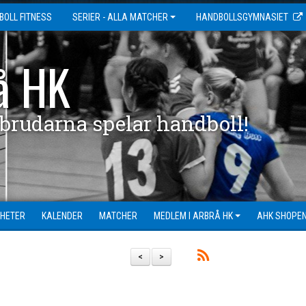
BOLL FITNESS
SERIER - ALLA MATCHER
HANDBOLLSGYMNASIET
å HK
 brudarna spelar handboll!
HETER
KALENDER
MATCHER
MEDLEM I ARBRÅ HK
AHK SHOPE
<
>