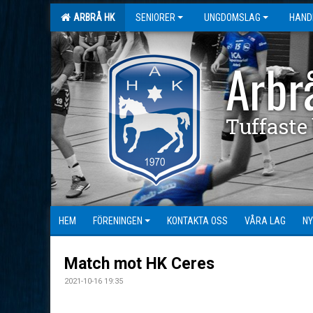
ARBRÅ HK
SENIORER
UNGDOMSLAG
HAND
Arbr
Tuffaste
HEM
FÖRENINGEN
KONTAKTA OSS
VÅRA LAG
NY
Match mot HK Ceres
2021-10-16 19:35