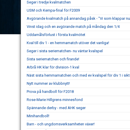
Seger i tredje kvalmatchen
USM och Kempa-final för F2009
Avgörande kvalmatch på annandag påsk - "Vi som klappar nu 
Vinst idag och en avgörande match på måndag den 1/4
Uddamålsförlust i första kvalmötet
Kval till div 1 - en hemmamatch utöver det vanliga!
Seger i sista seriematchen- nu väntar kvalspel
Sista seriematchen och firande!
Arbrå HK klar för division-1 kval
Näst sista hemmamatchen och med ev kvalspel för div 1 i sikt
Nytt nummer av klubbnytt!
Prova på handboll för F2018
Rose-Marie Hillgrens minnesfond
Spännande derby - med AHK seger
Minihandboll!
Barn - och ungdomsverksamheten växer!