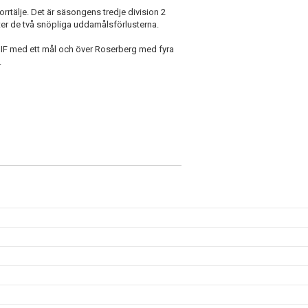
rtälje. Det är säsongens tredje division 2
ter de två snöpliga uddamålsförlusterna.
SIF med ett mål och över Roserberg med fyra
.