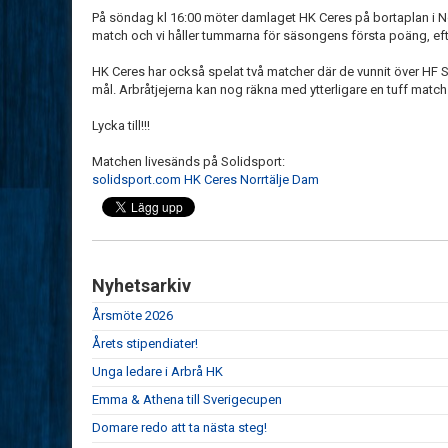
På söndag kl 16:00 möter damlaget HK Ceres på bortaplan i Nor
match och vi håller tummarna för säsongens första poäng, ef
HK Ceres har också spelat två matcher där de vunnit över HF 
mål. Arbråtjejerna kan nog räkna med ytterligare en tuff match
Lycka till!!!
Matchen livesänds på Solidsport:
solidsport.com HK Ceres Norrtälje Dam
Nyhetsarkiv
Årsmöte 2026
Årets stipendiater!
Unga ledare i Arbrå HK
Emma & Athena till Sverigecupen
Domare redo att ta nästa steg!