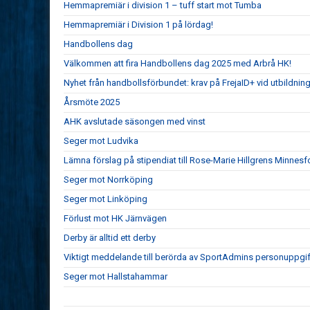
Hemmapremiär i division 1 – tuff start mot Tumba
Hemmapremiär i Division 1 på lördag!
Handbollens dag
Välkommen att fira Handbollens dag 2025 med Arbrå HK!
Nyhet från handbollsförbundet: krav på FrejaID+ vid utbildnin
Årsmöte 2025
AHK avslutade säsongen med vinst
Seger mot Ludvika
Lämna förslag på stipendiat till Rose-Marie Hillgrens Minnesf
Seger mot Norrköping
Seger mot Linköping
Förlust mot HK Järnvägen
Derby är alltid ett derby
Viktigt meddelande till berörda av SportAdmins personuppgif
Seger mot Hallstahammar