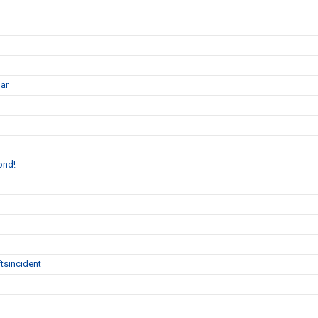
gar
ond!
tsincident