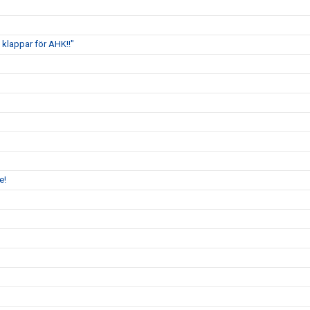
klappar för AHK!!"
e!