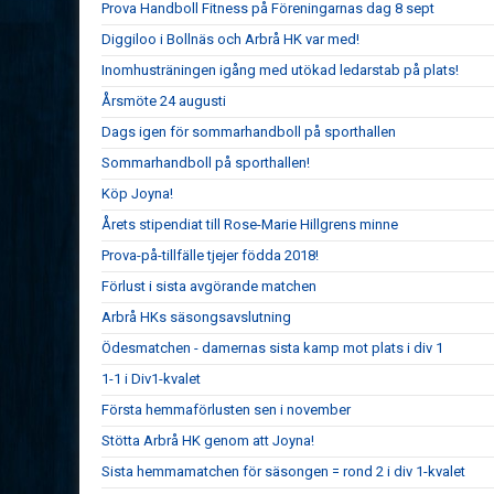
Prova Handboll Fitness på Föreningarnas dag 8 sept
Diggiloo i Bollnäs och Arbrå HK var med!
Inomhusträningen igång med utökad ledarstab på plats!
Årsmöte 24 augusti
Dags igen för sommarhandboll på sporthallen
Sommarhandboll på sporthallen!
Köp Joyna!
Årets stipendiat till Rose-Marie Hillgrens minne
Prova-på-tillfälle tjejer födda 2018!
Förlust i sista avgörande matchen
Arbrå HKs säsongsavslutning
Ödesmatchen - damernas sista kamp mot plats i div 1
1-1 i Div1-kvalet
Första hemmaförlusten sen i november
Stötta Arbrå HK genom att Joyna!
Sista hemmamatchen för säsongen = rond 2 i div 1-kvalet