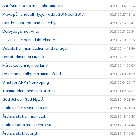
Sur förlust borta mot Enköpings HF
2023-03-04 18:14
Prova på handboll - tjejer födda 2016 och 2017!
2023-02-27 11:12
Handbollspropaganda i derbyt
2023-02-26 19:41
Derbydags mot Alfta
2023-02-21 22:34
En vinst i helgens dubbelmöte
2023-02-19 18:15
Dubbla hemmamatcher för div2-laget
2023-02-14 18:49
Bortaförlust mot HK Eskil
2023-02-12 18:37
Målvaktsträning med Lina!
2023-02-11 09:08
Rose-Marie Hillgrens minnesfond
2023-02-08 21:52
Vinst för AHK i Norrköping
2023-02-04 20:17
Träningsdag med Flickor 2011
2023-01-02 14:37
God Jul och Gott Nytt År
2022-12-19 21:30
Förlust i årets sista match
2022-12-18 21:23
Årets sista hemmamatch
2022-12-18 10:45
Förlust borta mot Örebro SK
2022-12-13 14:44
Årets sista klubbnytt
2022-12-13 10:58