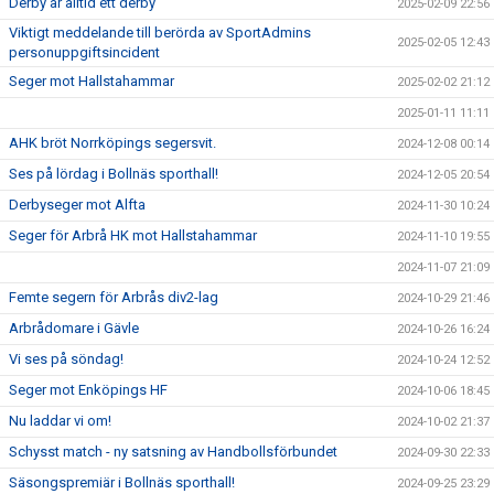
Derby är alltid ett derby
2025-02-09 22:56
Viktigt meddelande till berörda av SportAdmins
2025-02-05 12:43
personuppgiftsincident
Seger mot Hallstahammar
2025-02-02 21:12
2025-01-11 11:11
AHK bröt Norrköpings segersvit.
2024-12-08 00:14
Ses på lördag i Bollnäs sporthall!
2024-12-05 20:54
Derbyseger mot Alfta
2024-11-30 10:24
Seger för Arbrå HK mot Hallstahammar
2024-11-10 19:55
2024-11-07 21:09
Femte segern för Arbrås div2-lag
2024-10-29 21:46
Arbrådomare i Gävle
2024-10-26 16:24
Vi ses på söndag!
2024-10-24 12:52
Seger mot Enköpings HF
2024-10-06 18:45
Nu laddar vi om!
2024-10-02 21:37
Schysst match - ny satsning av Handbollsförbundet
2024-09-30 22:33
Säsongspremiär i Bollnäs sporthall!
2024-09-25 23:29