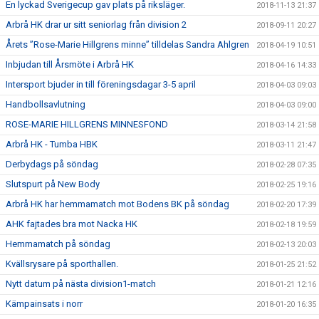
En lyckad Sverigecup gav plats på riksläger.
2018-11-13 21:37
Arbrå HK drar ur sitt seniorlag från division 2
2018-09-11 20:27
Årets ”Rose-Marie Hillgrens minne” tilldelas Sandra Ahlgren
2018-04-19 10:51
Inbjudan till Årsmöte i Arbrå HK
2018-04-16 14:33
Intersport bjuder in till föreningsdagar 3-5 april
2018-04-03 09:03
Handbollsavlutning
2018-04-03 09:00
ROSE-MARIE HILLGRENS MINNESFOND
2018-03-14 21:58
Arbrå HK - Tumba HBK
2018-03-11 21:47
Derbydags på söndag
2018-02-28 07:35
Slutspurt på New Body
2018-02-25 19:16
Arbrå HK har hemmamatch mot Bodens BK på söndag
2018-02-20 17:39
AHK fajtades bra mot Nacka HK
2018-02-18 19:59
Hemmamatch på söndag
2018-02-13 20:03
Kvällsrysare på sporthallen.
2018-01-25 21:52
Nytt datum på nästa division1-match
2018-01-21 12:16
Kämpainsats i norr
2018-01-20 16:35