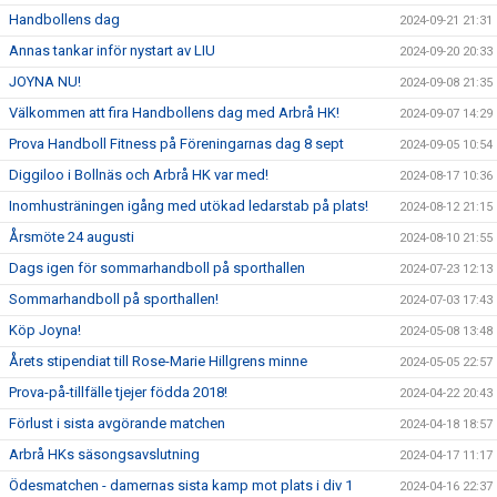
Handbollens dag
2024-09-21 21:31
Annas tankar inför nystart av LIU
2024-09-20 20:33
JOYNA NU!
2024-09-08 21:35
Välkommen att fira Handbollens dag med Arbrå HK!
2024-09-07 14:29
Prova Handboll Fitness på Föreningarnas dag 8 sept
2024-09-05 10:54
Diggiloo i Bollnäs och Arbrå HK var med!
2024-08-17 10:36
Inomhusträningen igång med utökad ledarstab på plats!
2024-08-12 21:15
Årsmöte 24 augusti
2024-08-10 21:55
Dags igen för sommarhandboll på sporthallen
2024-07-23 12:13
Sommarhandboll på sporthallen!
2024-07-03 17:43
Köp Joyna!
2024-05-08 13:48
Årets stipendiat till Rose-Marie Hillgrens minne
2024-05-05 22:57
Prova-på-tillfälle tjejer födda 2018!
2024-04-22 20:43
Förlust i sista avgörande matchen
2024-04-18 18:57
Arbrå HKs säsongsavslutning
2024-04-17 11:17
Ödesmatchen - damernas sista kamp mot plats i div 1
2024-04-16 22:37