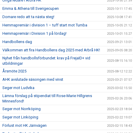
Unga ledare i Arbrå HK
2025-10-30 21:39
Emma & Athena till Sverigecupen
2025-10-11 17:45
Domare redo att ta nästa steg!
2025-10-08 17:41
Hemmapremiär i division 1 – tuff start mot Tumba
2025-10-05 21:12
Hemmapremiär i Division 1 på lördag!
2025-10-01 15:27
Handbollens dag
2025-09-21 13:01
Välkommen att fira Handbollens dag 2025 med Arbrå HK!
2025-09-05 08:20
Nyhet från handbollsförbundet: krav på FrejaID+ vid
2025-08-15 16:10
utbildningar
Årsmöte 2025
2025-08-12 12:22
AHK avslutade säsongen med vinst
2025-03-21 07:57
Seger mot Ludvika
2025-03-02 15:50
Lämna förslag på stipendiat till Rose-Marie Hillgrens
2025-02-26 23:06
Minnesfond!
Seger mot Norrköping
2025-02-23 18:04
Seger mot Linköping
2025-02-22 19:07
Förlust mot HK Järnvägen
2025-02-15 18:43