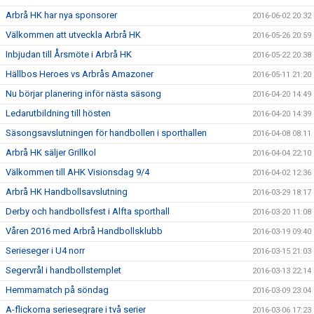
Arbrå HK har nya sponsorer
2016-06-02 20:32
Välkommen att utveckla Arbrå HK
2016-05-26 20:59
Inbjudan till Årsmöte i Arbrå HK
2016-05-22 20:38
Hällbos Heroes vs Arbrås Amazoner
2016-05-11 21:20
Nu börjar planering inför nästa säsong
2016-04-20 14:49
Ledarutbildning till hösten
2016-04-20 14:39
Säsongsavslutningen för handbollen i sporthallen
2016-04-08 08:11
Arbrå HK säljer Grillkol
2016-04-04 22:10
Välkommen till AHK Visionsdag 9/4
2016-04-02 12:36
Arbrå HK Handbollsavslutning
2016-03-29 18:17
Derby och handbollsfest i Alfta sporthall
2016-03-20 11:08
Våren 2016 med Arbrå Handbollsklubb
2016-03-19 09:40
Serieseger i U4 norr
2016-03-15 21:03
Segervrål i handbollstemplet
2016-03-13 22:14
Hemmamatch på söndag
2016-03-09 23:04
A-flickorna seriesegrare i två serier
2016-03-06 17:23