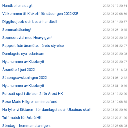
Handbollens dag!!
2022-09-17 20:54
Välkommen till Kickoff för säsongen 2022/23!
2022-08-27 08:36
Diggiloojobb och beachhandboll
2022-08-14 20:57
Sommarhälsning!
2022-06-28 10:45
Sponsoravtal med Heavy gym!
2022-06-27 20:22
Rapport från årsmötet - årets styrelse
2022-06-01 22:07
Damlagets nya ledarteam
2022-05-29 20:08
Nytt nummer av Klubbnytt
2022-05-27 20:07
Årsmöte 1 juni 2022
2022-05-15 16:23
Säsongsavslutningen 2022
2022-04-08 12:42
Nytt nummer av Klubbnytt
2022-03-31 10:46
Fortsatt spel i division 2 för Arbrå HK
2022-03-19 22:20
Rose-Marie Hillgrens minnesfond
2022-03-12 08:55
Nu fyller vi läktaren - för damlagets och Ukrainas skull!
2022-03-07 20:50
Tuff match för Arbrå HK
2022-02-27 21:20
Söndag = hemmamatch igen!
2022-02-25 08:08