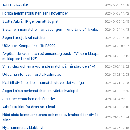
1-1 i Div1-kvalet
2024-04-15 10:38
Första hemmaförlusten sen i november
2024-04-08 11:42
Stötta Arbrå HK genom att Joyna!
2024-04-05 12:45
Sista hemmamatchen för säsongen = rond 2 i div 1-kvalet
2024-04-04 14:43
Seger i tredje kvalmatchen
2024-04-02 14:26
USM och Kempa-final för F2009
2024-03-30 09:37
Avgörande kvalmatch på annandag påsk - "Vi som klappar
2024-03-26 13:15
nu klappar för AHK!!"
Vinst idag och en avgörande match på måndag den 1/4
2024-03-24 16:32
Uddamålsförlust i första kvalmötet
2024-03-23 12:23
Kval till div 1 - en hemmamatch utöver det vanliga!
2024-03-21 10:08
Seger i sista seriematchen- nu väntar kvalspel
2024-03-16 19:46
Sista seriematchen och firande!
2024-03-14 20:51
Arbrå HK klar för division-1 kval
2024-03-10 17:10
Näst sista hemmamatchen och med ev kvalspel för div 1 i
2024-03-08 17:24
sikte!
Nytt nummer av klubbnytt!
2024-03-08 10:15