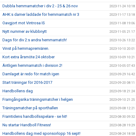
Dubbla hemmamatcher i div 2 - 25 & 26 nov
2023-11-24 10:18
AHK:s damer laddade för hemmamatch nr 3
2023-11-17 13:18
Oavgjort mot Vintrosa IS
2023-11-08 19:06
Nytt nummer av klubbnytt
2023-11-05 21:17
Dags för div 2:s andra hemmamatch!
2023-10-26 13:22
Vinst på hemmapremiären.
2023-10-10 20:01
Kort extra årsmöte 24 oktober
2023-10-09 10:21
Äntligen hemmamatch i division 2!
2023-10-05 07:43
Damlaget är redo för match igen
2023-09-29 16:42
Start träningar för 2016-2017
2023-09-20 08:11
Handbollens dag
2023-09-18 21:24
Framgångsrika träningsmatcher i helgen
2023-09-10 21:25
Träningsmatcher på sporthallen
2023-09-08 12:21
Framtidens handbollsspelare - se hit!
2023-08-30 09:32
Nu startar Handboll Fitness!
2023-08-28 19:29
Handbollens dag med sponsorlopp 16 sept!
2023-08-24 18:58