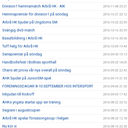
Division1 hemmamatch Arbrå HK - AIK
2016-11-08 23:21
Hemmapremiär för division1 på söndag
2016-10-27 22:12
Arbrå HK bjuder på Ungdoms SM
2016-10-20 22:09
Svängig div3-match
2016-10-16 20:59
Basutbildning i Arbrå HK
2016-10-16 20:56
Tuff helg för Arbrå HK
2016-10-09 19:44
Seriepremiär på söndag
2016-09-30 19:13
Handbollsfest i Bollnäs sporthall
2016-09-25 18:05
Chans att prova vår nya overall på söndag
2016-09-20 22:42
AHK bjuder på JuniorSM-spel
2016-09-19 21:33
FÖRENINGSDAGAR 8-10 SEPTEMBER HOS INTERSPORT
2016-09-04 21:05
Inbjudan till Kickoff
2016-09-03 17:42
AHKs yngsta startar upp sin träning
2016-08-22 23:16
Segrare i augusticupen
2016-08-21 21:05
Arbrå HK spelar försäsongscup i helgen
2016-08-20 12:18
Nu kör vi
2016-08-10 22:30