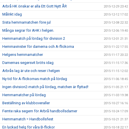
Arbrå HK önskar er alla Ett Gott Nytt ÅR
2015-12-29 23:42
Målrikt idag
2015-12-12 17:02
Sista hemmamatchen före jul
2015-12-08 22:32
Många segrar för AHK i helgen.
2015-12-06 19:40
Hemmamatch på lördag för division 2
2015-12-01 21:31
Hemmavinster för damerna och A-flickorna
2015-11-22 17:55
Helgens hemmamatcher
2015-11-17 20:22
Damernas segersvit bröts idag
2015-11-15 17:36
Arbrås lag är ute och reser i helgen
2015-11-15 12:02
Ny tid för A-flickornas match på lördag
2015-11-06 18:45
Ingen division2-match på lördag, matchen är flyttad!
2015-11-05 21:17
Hemmamatcher på lördag
2015-11-03 19:38
Beställning av klubboveraller
2015-10-27 16:16
Femte raka segern för Arbrå handbollsdamer
2015-10-24 17:09
Hemmamatch = Handbollsfest
2015-10-21 21:37
En lyckad helg för våra B-flickor
2015-10-18 22:17