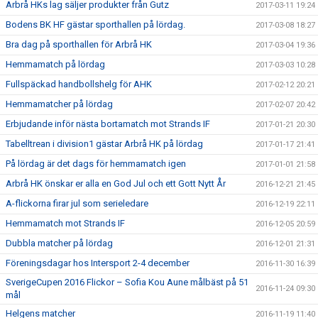
Arbrå HKs lag säljer produkter från Gutz
2017-03-11 19:24
Bodens BK HF gästar sporthallen på lördag.
2017-03-08 18:27
Bra dag på sporthallen för Arbrå HK
2017-03-04 19:36
Hemmamatch på lördag
2017-03-03 10:28
Fullspäckad handbollshelg för AHK
2017-02-12 20:21
Hemmamatcher på lördag
2017-02-07 20:42
Erbjudande inför nästa bortamatch mot Strands IF
2017-01-21 20:30
Tabelltrean i division1 gästar Arbrå HK på lördag
2017-01-17 21:41
På lördag är det dags för hemmamatch igen
2017-01-01 21:58
Arbrå HK önskar er alla en God Jul och ett Gott Nytt År
2016-12-21 21:45
A-flickorna firar jul som serieledare
2016-12-19 22:11
Hemmamatch mot Strands IF
2016-12-05 20:59
Dubbla matcher på lördag
2016-12-01 21:31
Föreningsdagar hos Intersport 2-4 december
2016-11-30 16:39
SverigeCupen 2016 Flickor – Sofia Kou Aune målbäst på 51
2016-11-24 09:30
mål
Helgens matcher
2016-11-19 11:40