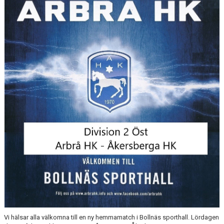
MATCHER
MEDLEM I ARBRÅ HK
AHK SHOPEN
AHK PÅ FACEBOOK
DOKUMENTARKIV
Vi hälsar alla välkomna till en ny hemmamatch i Bollnäs sporthall. Lördagen