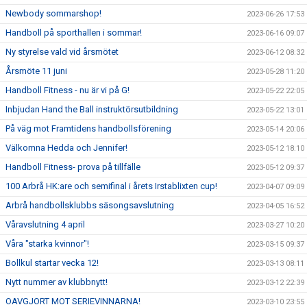
Newbody sommarshop!
2023-06-26 17:53
Handboll på sporthallen i sommar!
2023-06-16 09:07
Ny styrelse vald vid årsmötet
2023-06-12 08:32
Årsmöte 11 juni
2023-05-28 11:20
Handboll Fitness - nu är vi på G!
2023-05-22 22:05
Inbjudan Hand the Ball instruktörsutbildning
2023-05-22 13:01
På väg mot Framtidens handbollsförening
2023-05-14 20:06
Välkomna Hedda och Jennifer!
2023-05-12 18:10
Handboll Fitness- prova på tillfälle
2023-05-12 09:37
100 Arbrå HK:are och semifinal i årets Irstablixten cup!
2023-04-07 09:09
Arbrå handbollsklubbs säsongsavslutning
2023-04-05 16:52
Våravslutning 4 april
2023-03-27 10:20
Våra "starka kvinnor"!
2023-03-15 09:37
Bollkul startar vecka 12!
2023-03-13 08:11
Nytt nummer av klubbnytt!
2023-03-12 22:39
OAVGJORT MOT SERIEVINNARNA!
2023-03-10 23:55