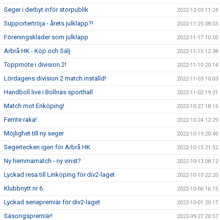
Seger i derbyt inför storpublik
2022-12-03 11:24
Supportertröja - årets julklapp?!
2022-11-25 08:03
Föreningskläder som julklapp
2022-11-17 10:50
Arbrå HK - Köp och Sälj
2022-11-15 12:38
Toppmöte i division 2!
2022-11-10 20:14
Lördagens division 2 match inställd!
2022-11-03 10:03
Handboll live i Bollnäs sporthall
2022-11-02 19:31
Match mot Enköping!
2022-10-27 18:15
Femte raka!
2022-10-24 12:29
Möjlighet till ny seger
2022-10-19 20:40
Segertecken igen för Arbrå HK
2022-10-15 21:52
Ny hemmamatch - ny vinst?
2022-10-13 08:12
Lyckad resa till Linköping för div2-laget
2022-10-10 22:20
Klubbnytt nr 6
2022-10-06 16:15
Lyckad seriepremiär för div2-laget
2022-10-01 20:17
Säsongspremiär!
2022-09-27 20:57