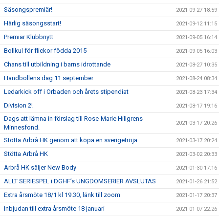
Säsongspremiär!
2021-09-27 18:59
Härlig säsongsstart!
2021-09-12 11:15
Premiär Klubbnytt
2021-09-05 16:14
Bollkul för flickor födda 2015
2021-09-05 16:03
Chans till utbildning i barns idrottande
2021-08-27 10:35
Handbollens dag 11 september
2021-08-24 08:34
Ledarkick off i Orbaden och årets stipendiat
2021-08-23 17:34
Division 2!
2021-08-17 19:16
Dags att lämna in förslag till Rose-Marie Hillgrens
2021-03-17 20:26
Minnesfond.
Stötta Arbrå HK genom att köpa en sverigetröja
2021-03-17 20:24
Stötta Arbrå HK
2021-03-02 20:33
Arbrå HK säljer New Body
2021-01-30 17:16
ALLT SERIESPEL i DGHF’s UNGDOMSERIER AVSLUTAS
2021-01-26 21:52
Extra årsmöte 18/1 kl 19.30, länk till zoom
2021-01-17 20:37
Inbjudan till extra årsmöte 18 januari
2021-01-07 22:26