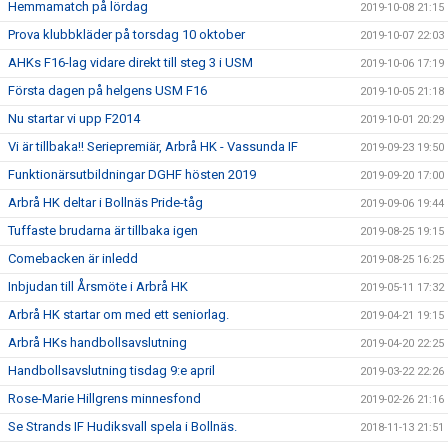
Hemmamatch på lördag
2019-10-08 21:15
Prova klubbkläder på torsdag 10 oktober
2019-10-07 22:03
AHKs F16-lag vidare direkt till steg 3 i USM
2019-10-06 17:19
Första dagen på helgens USM F16
2019-10-05 21:18
Nu startar vi upp F2014
2019-10-01 20:29
Vi är tillbaka!! Seriepremiär, Arbrå HK - Vassunda IF
2019-09-23 19:50
Funktionärsutbildningar DGHF hösten 2019
2019-09-20 17:00
Arbrå HK deltar i Bollnäs Pride-tåg
2019-09-06 19:44
Tuffaste brudarna är tillbaka igen
2019-08-25 19:15
Comebacken är inledd
2019-08-25 16:25
Inbjudan till Årsmöte i Arbrå HK
2019-05-11 17:32
Arbrå HK startar om med ett seniorlag.
2019-04-21 19:15
Arbrå HKs handbollsavslutning
2019-04-20 22:25
Handbollsavslutning tisdag 9:e april
2019-03-22 22:26
Rose-Marie Hillgrens minnesfond
2019-02-26 21:16
Se Strands IF Hudiksvall spela i Bollnäs.
2018-11-13 21:51