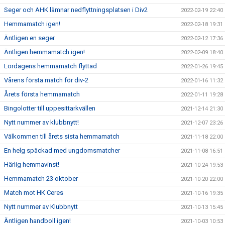
Seger och AHK lämnar nedflyttningsplatsen i Div2
2022-02-19 22:40
Hemmamatch igen!
2022-02-18 19:31
Äntligen en seger
2022-02-12 17:36
Äntligen hemmamatch igen!
2022-02-09 18:40
Lördagens hemmamatch flyttad
2022-01-26 19:45
Vårens första match för div-2
2022-01-16 11:32
Årets första hemmamatch
2022-01-11 19:28
Bingolotter till uppesittarkvällen
2021-12-14 21:30
Nytt nummer av klubbnytt!
2021-12-07 23:26
Välkommen till årets sista hemmamatch
2021-11-18 22:00
En helg späckad med ungdomsmatcher
2021-11-08 16:51
Härlig hemmavinst!
2021-10-24 19:53
Hemmamatch 23 oktober
2021-10-20 22:00
Match mot HK Ceres
2021-10-16 19:35
Nytt nummer av Klubbnytt
2021-10-13 15:45
Äntligen handboll igen!
2021-10-03 10:53