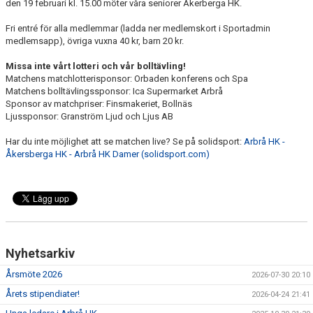
den 19 februari kl. 15.00 möter våra seniorer Åkerberga HK.
Fri entré för alla medlemmar (ladda ner medlemskort i Sportadmin
medlemsapp), övriga vuxna 40 kr, barn 20 kr.
Missa inte vårt lotteri och vår bolltävling!
Matchens matchlotterisponsor: Orbaden konferens och Spa
Matchens bolltävlingssponsor: Ica Supermarket Arbrå
Sponsor av matchpriser: Finsmakeriet, Bollnäs
Ljussponsor: Granström Ljud och Ljus AB
Har du inte möjlighet att se matchen live? Se på solidsport:
Arbrå HK -
Åkersberga HK - Arbrå HK Damer (solidsport.com)
Nyhetsarkiv
Årsmöte 2026
2026-07-30 20:10
Årets stipendiater!
2026-04-24 21:41