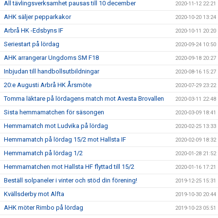
All tävlingsverksamhet pausas till 10 december
2020-11-12 22:21
AHK säljer pepparkakor
2020-10-20 13:24
Arbrå HK -Edsbyns IF
2020-10-11 20:20
Seriestart på lördag
2020-09-24 10:50
AHK arrangerar Ungdoms SM F18
2020-09-18 20:27
Inbjudan till handbollsutbildningar
2020-08-16 15:27
20:e Augusti Arbrå HK Årsmöte
2020-07-29 23:22
Tomma läktare på lördagens match mot Avesta Brovallen
2020-03-11 22:48
Sista hemmamatchen för säsongen
2020-03-09 18:41
Hemmamatch mot Ludvika på lördag
2020-02-25 13:33
Hemmamatch på lördag 15/2 mot Hallsta IF
2020-02-09 18:32
Hemmamatch på lördag 1/2
2020-01-28 21:52
Hemmamatchen mot Hallsta HF flyttad till 15/2
2020-01-16 17:21
Beställ solpaneler i vinter och stöd din förening!
2019-12-25 15:31
Kvällsderby mot Alfta
2019-10-30 20:44
AHK möter Rimbo på lördag
2019-10-23 05:51