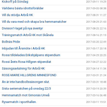
Kickoff på Söndag
2017-09-11 19:29
Världens bästa idrottsförälder
2017-09-05 08:38
Vill du stödja Arbrå HK
2017-08-31 11:27
Vill du vara med och skapa bra hemmamatcher
2017-08-29 21:43
Division1-laget på nya äventyr
2017-08-25 22:16
Träningsmatch Arbrå HK mot Skånela
2017-08-16 21:19
Bollnäs Pride
2017-05-20 22:49
Inbjudan till Årsmöte i Arbrå HK
2017-05-17 20:18
Rossi tilldelades Erikshjälpens stipendium
2017-04-29 20:25
Rossi årets Rosa Hillgren stipendiat
2017-04-27 22:22
Säsongsavlutning för Arbrå HK
2017-04-14 11:34
ROSE-MARIE HILLGRENS MINNESFOND
2017-03-31 21:24
Än är inte handbollssäsongen slut.
2017-03-31 18:48
Sista seriematchen på onsdag 22/3
2017-03-19 20:39
Hemmamatch mot Gimonäs Umeå
2017-03-16 06:48
Rysarmatch i sporthallen.
2017-03-11 19:51