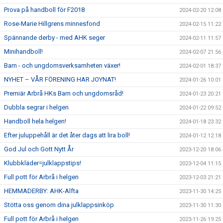
Prova på handboll för F2018
2024-02-20 12:08
Rose-Marie Hillgrens minnesfond
2024-02-15 11:22
Spännande derby - med AHK seger
2024-02-11 11:57
Minihandboll!
2024-02-07 21:56
Barn - och ungdomsverksamheten växer!
2024-02-01 18:37
NYHET – VÅR FÖRENING HAR JOYNAT!
2024-01-26 10:01
Premiär Arbrå HKs Barn och ungdomsråd!
2024-01-23 20:21
Dubbla segrar i helgen
2024-01-22 09:52
Handboll hela helgen!
2024-01-18 23:32
Efter juluppehåll är det åter dags att lira boll!
2024-01-12 12:18
God Jul och Gott Nytt År
2023-12-20 18:06
Klubbkläder=julklappstips!
2023-12-04 11:15
Full pott för Arbrå i helgen
2023-12-03 21:21
HEMMADERBY: AHK-Alfta
2023-11-30 14:25
Stötta oss genom dina julklappsinköp
2023-11-30 11:30
Full pott för Arbrå i helgen
2023-11-26 19:25