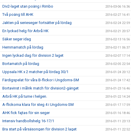
Div2-laget utan poäng i Rimbo
2016-03-06 16:36
Två poäng till AHK
2016-02-27 16:41
Jakten på serieseger fortsätter på lördag
2016-02-24 22:59
En lyckad helg för Arbrå HK
2016-02-21 20:57
Säker seger idag
2016-02-13 16:56
Hemmamatch på lördag
2016-02-11 06:37
Ingen lyckad dag för division 2 laget
2016-02-07 17:14
Bortamatch på lördag
2016-02-05 22:54
Uppsala HK x 2 matcher på lördag 30/1
2016-01-24 20:12
Färdigspelat för våra B-flickor i Ungdoms-SM
2016-01-24 17:42
Bortavinst i målrik match för division2-gänget
2016-01-23 16:46
Arbrå HK på turne i helgen.
2016-01-22 14:24
A-flickorna klara för steg 4 i Ungdoms-SM
2016-01-17 17:59
AHK fick fajtas för sin seger
2016-01-16 18:46
Intensiv handbollshelg 16-17/1
2016-01-11 23:13
Bra start på vårsäsongen för division 2 laget
2016-01-11 22:52