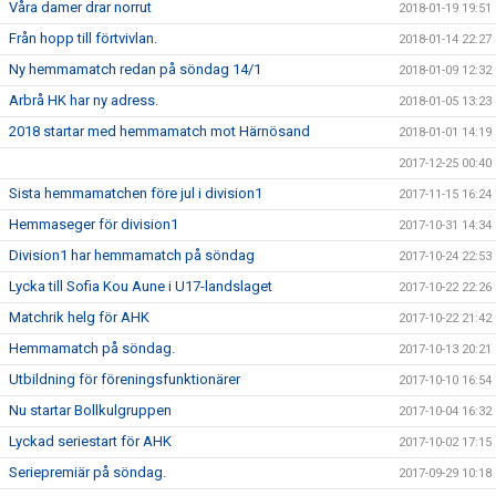
Våra damer drar norrut
2018-01-19 19:51
Från hopp till förtvivlan.
2018-01-14 22:27
Ny hemmamatch redan på söndag 14/1
2018-01-09 12:32
Arbrå HK har ny adress.
2018-01-05 13:23
2018 startar med hemmamatch mot Härnösand
2018-01-01 14:19
2017-12-25 00:40
Sista hemmamatchen före jul i division1
2017-11-15 16:24
Hemmaseger för division1
2017-10-31 14:34
Division1 har hemmamatch på söndag
2017-10-24 22:53
Lycka till Sofia Kou Aune i U17-landslaget
2017-10-22 22:26
Matchrik helg för AHK
2017-10-22 21:42
Hemmamatch på söndag.
2017-10-13 20:21
Utbildning för föreningsfunktionärer
2017-10-10 16:54
Nu startar Bollkulgruppen
2017-10-04 16:32
Lyckad seriestart för AHK
2017-10-02 17:15
Seriepremiär på söndag.
2017-09-29 10:18