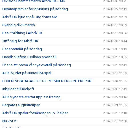
Division1 hemmamatch Arbrå HK - AIK
2016-11-08 23:21
Hemmapremiär för division1 på söndag
2016-10-27 22:12
Arbrå HK bjuder på Ungdoms SM
2016-10-20 22:09
Svängig div3-match
2016-10-16 20:59
Basutbildning i Arbrå HK
2016-10-16 20:56
Tuff helg för Arbrå HK
2016-10-09 19:44
Seriepremiär på söndag
2016-09-30 19:13
Handbollsfest i Bollnäs sporthall
2016-09-25 18:05
Chans att prova vår nya overall på söndag
2016-09-20 22:42
AHK bjuder på JuniorSM-spel
2016-09-19 21:33
FÖRENINGSDAGAR 8-10 SEPTEMBER HOS INTERSPORT
2016-09-04 21:05
Inbjudan till Kickoff
2016-09-03 17:42
AHKs yngsta startar upp sin träning
2016-08-22 23:16
Segrare i augusticupen
2016-08-21 21:05
Arbrå HK spelar försäsongscup i helgen
2016-08-20 12:18
Nu kör vi
2016-08-10 22:30