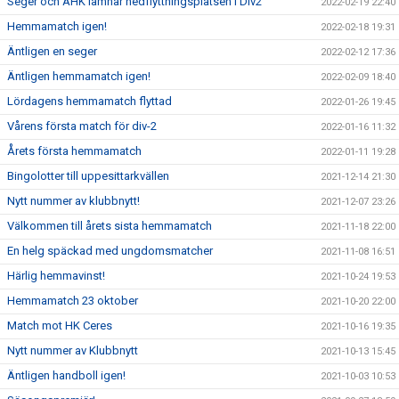
Seger och AHK lämnar nedflyttningsplatsen i Div2
2022-02-19 22:40
Hemmamatch igen!
2022-02-18 19:31
Äntligen en seger
2022-02-12 17:36
Äntligen hemmamatch igen!
2022-02-09 18:40
Lördagens hemmamatch flyttad
2022-01-26 19:45
Vårens första match för div-2
2022-01-16 11:32
Årets första hemmamatch
2022-01-11 19:28
Bingolotter till uppesittarkvällen
2021-12-14 21:30
Nytt nummer av klubbnytt!
2021-12-07 23:26
Välkommen till årets sista hemmamatch
2021-11-18 22:00
En helg späckad med ungdomsmatcher
2021-11-08 16:51
Härlig hemmavinst!
2021-10-24 19:53
Hemmamatch 23 oktober
2021-10-20 22:00
Match mot HK Ceres
2021-10-16 19:35
Nytt nummer av Klubbnytt
2021-10-13 15:45
Äntligen handboll igen!
2021-10-03 10:53