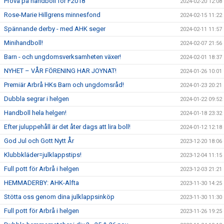
Prova på handboll för F2018
2024-02-20 12:08
Rose-Marie Hillgrens minnesfond
2024-02-15 11:22
Spännande derby - med AHK seger
2024-02-11 11:57
Minihandboll!
2024-02-07 21:56
Barn - och ungdomsverksamheten växer!
2024-02-01 18:37
NYHET – VÅR FÖRENING HAR JOYNAT!
2024-01-26 10:01
Premiär Arbrå HKs Barn och ungdomsråd!
2024-01-23 20:21
Dubbla segrar i helgen
2024-01-22 09:52
Handboll hela helgen!
2024-01-18 23:32
Efter juluppehåll är det åter dags att lira boll!
2024-01-12 12:18
God Jul och Gott Nytt År
2023-12-20 18:06
Klubbkläder=julklappstips!
2023-12-04 11:15
Full pott för Arbrå i helgen
2023-12-03 21:21
HEMMADERBY: AHK-Alfta
2023-11-30 14:25
Stötta oss genom dina julklappsinköp
2023-11-30 11:30
Full pott för Arbrå i helgen
2023-11-26 19:25