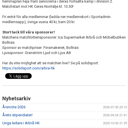
hemmaplan heja fram seniorerna i deras fortsatta kamp i division 2.
Matchstart mot HK Ceres Norrtälje kl. 13.30!
Fri entré för alla medlemmar (ladda ner medlemskort i Sportadmin
medlemsapp), övriga vuxna 40 kr, barn 20 kr.
Stort tack till våra sponsorer!
Matchens matchlotterisponsorer: Ica Supermarket Arbrå och Möbelbutiken
Bollnäs
Sponsor av matchpriser: Finsmakeriet, Bollnäs
Ljussponsor: Granström Ljud och Ljus AB
Har du inte möjlighet att se matchen live? Se på solidsport:
https://solidsport.com/arbra-hk
Nyhetsarkiv
Årsmöte 2026
2026-07-30 20:10
Årets stipendiater!
2026-04-24 21:41
Unga ledare i Arbrå HK
2025-10-30 21:39