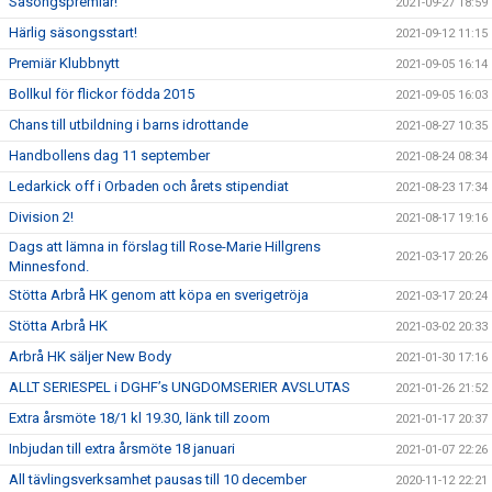
Säsongspremiär!
2021-09-27 18:59
Härlig säsongsstart!
2021-09-12 11:15
Premiär Klubbnytt
2021-09-05 16:14
Bollkul för flickor födda 2015
2021-09-05 16:03
Chans till utbildning i barns idrottande
2021-08-27 10:35
Handbollens dag 11 september
2021-08-24 08:34
Ledarkick off i Orbaden och årets stipendiat
2021-08-23 17:34
Division 2!
2021-08-17 19:16
Dags att lämna in förslag till Rose-Marie Hillgrens
2021-03-17 20:26
Minnesfond.
Stötta Arbrå HK genom att köpa en sverigetröja
2021-03-17 20:24
Stötta Arbrå HK
2021-03-02 20:33
Arbrå HK säljer New Body
2021-01-30 17:16
ALLT SERIESPEL i DGHF’s UNGDOMSERIER AVSLUTAS
2021-01-26 21:52
Extra årsmöte 18/1 kl 19.30, länk till zoom
2021-01-17 20:37
Inbjudan till extra årsmöte 18 januari
2021-01-07 22:26
All tävlingsverksamhet pausas till 10 december
2020-11-12 22:21