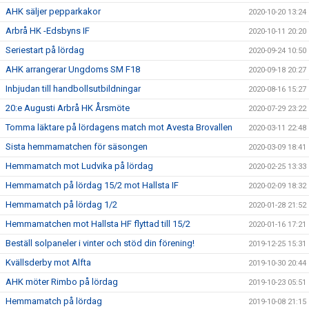
AHK säljer pepparkakor
2020-10-20 13:24
Arbrå HK -Edsbyns IF
2020-10-11 20:20
Seriestart på lördag
2020-09-24 10:50
AHK arrangerar Ungdoms SM F18
2020-09-18 20:27
Inbjudan till handbollsutbildningar
2020-08-16 15:27
20:e Augusti Arbrå HK Årsmöte
2020-07-29 23:22
Tomma läktare på lördagens match mot Avesta Brovallen
2020-03-11 22:48
Sista hemmamatchen för säsongen
2020-03-09 18:41
Hemmamatch mot Ludvika på lördag
2020-02-25 13:33
Hemmamatch på lördag 15/2 mot Hallsta IF
2020-02-09 18:32
Hemmamatch på lördag 1/2
2020-01-28 21:52
Hemmamatchen mot Hallsta HF flyttad till 15/2
2020-01-16 17:21
Beställ solpaneler i vinter och stöd din förening!
2019-12-25 15:31
Kvällsderby mot Alfta
2019-10-30 20:44
AHK möter Rimbo på lördag
2019-10-23 05:51
Hemmamatch på lördag
2019-10-08 21:15