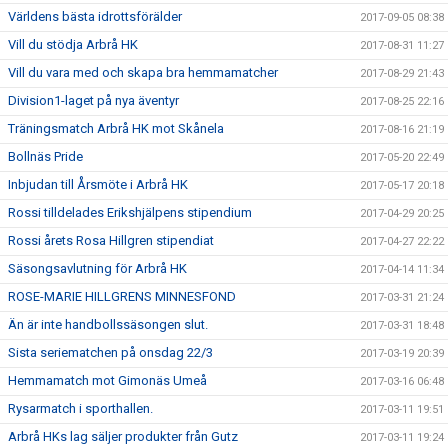
Världens bästa idrottsförälder
2017-09-05 08:38
Vill du stödja Arbrå HK
2017-08-31 11:27
Vill du vara med och skapa bra hemmamatcher
2017-08-29 21:43
Division1-laget på nya äventyr
2017-08-25 22:16
Träningsmatch Arbrå HK mot Skånela
2017-08-16 21:19
Bollnäs Pride
2017-05-20 22:49
Inbjudan till Årsmöte i Arbrå HK
2017-05-17 20:18
Rossi tilldelades Erikshjälpens stipendium
2017-04-29 20:25
Rossi årets Rosa Hillgren stipendiat
2017-04-27 22:22
Säsongsavlutning för Arbrå HK
2017-04-14 11:34
ROSE-MARIE HILLGRENS MINNESFOND
2017-03-31 21:24
Än är inte handbollssäsongen slut.
2017-03-31 18:48
Sista seriematchen på onsdag 22/3
2017-03-19 20:39
Hemmamatch mot Gimonäs Umeå
2017-03-16 06:48
Rysarmatch i sporthallen.
2017-03-11 19:51
Arbrå HKs lag säljer produkter från Gutz
2017-03-11 19:24