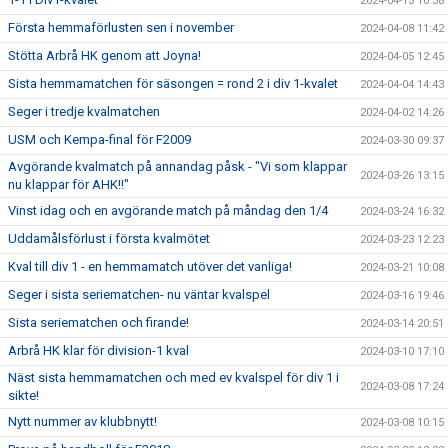
2024-04-15 10:38
Första hemmaförlusten sen i november
2024-04-08 11:42
Stötta Arbrå HK genom att Joyna!
2024-04-05 12:45
Sista hemmamatchen för säsongen = rond 2 i div 1-kvalet
2024-04-04 14:43
Seger i tredje kvalmatchen
2024-04-02 14:26
USM och Kempa-final för F2009
2024-03-30 09:37
Avgörande kvalmatch på annandag påsk - "Vi som klappar
2024-03-26 13:15
nu klappar för AHK!!"
Vinst idag och en avgörande match på måndag den 1/4
2024-03-24 16:32
Uddamålsförlust i första kvalmötet
2024-03-23 12:23
Kval till div 1 - en hemmamatch utöver det vanliga!
2024-03-21 10:08
Seger i sista seriematchen- nu väntar kvalspel
2024-03-16 19:46
Sista seriematchen och firande!
2024-03-14 20:51
Arbrå HK klar för division-1 kval
2024-03-10 17:10
Näst sista hemmamatchen och med ev kvalspel för div 1 i
2024-03-08 17:24
sikte!
Nytt nummer av klubbnytt!
2024-03-08 10:15