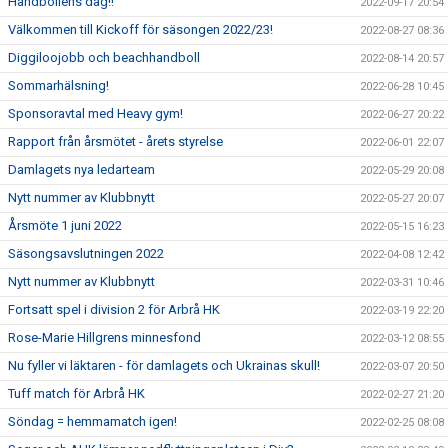
Handbollens dag!!
2022-09-17 20:54
Välkommen till Kickoff för säsongen 2022/23!
2022-08-27 08:36
Diggiloojobb och beachhandboll
2022-08-14 20:57
Sommarhälsning!
2022-06-28 10:45
Sponsoravtal med Heavy gym!
2022-06-27 20:22
Rapport från årsmötet - årets styrelse
2022-06-01 22:07
Damlagets nya ledarteam
2022-05-29 20:08
Nytt nummer av Klubbnytt
2022-05-27 20:07
Årsmöte 1 juni 2022
2022-05-15 16:23
Säsongsavslutningen 2022
2022-04-08 12:42
Nytt nummer av Klubbnytt
2022-03-31 10:46
Fortsatt spel i division 2 för Arbrå HK
2022-03-19 22:20
Rose-Marie Hillgrens minnesfond
2022-03-12 08:55
Nu fyller vi läktaren - för damlagets och Ukrainas skull!
2022-03-07 20:50
Tuff match för Arbrå HK
2022-02-27 21:20
Söndag = hemmamatch igen!
2022-02-25 08:08