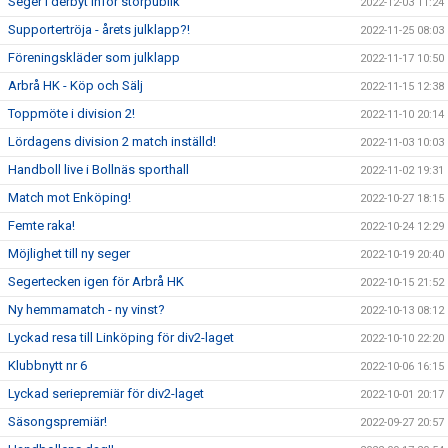
Seger i derbyt inför storpublik
2022-12-03 11:24
Supportertröja - årets julklapp?!
2022-11-25 08:03
Föreningskläder som julklapp
2022-11-17 10:50
Arbrå HK - Köp och Sälj
2022-11-15 12:38
Toppmöte i division 2!
2022-11-10 20:14
Lördagens division 2 match inställd!
2022-11-03 10:03
Handboll live i Bollnäs sporthall
2022-11-02 19:31
Match mot Enköping!
2022-10-27 18:15
Femte raka!
2022-10-24 12:29
Möjlighet till ny seger
2022-10-19 20:40
Segertecken igen för Arbrå HK
2022-10-15 21:52
Ny hemmamatch - ny vinst?
2022-10-13 08:12
Lyckad resa till Linköping för div2-laget
2022-10-10 22:20
Klubbnytt nr 6
2022-10-06 16:15
Lyckad seriepremiär för div2-laget
2022-10-01 20:17
Säsongspremiär!
2022-09-27 20:57