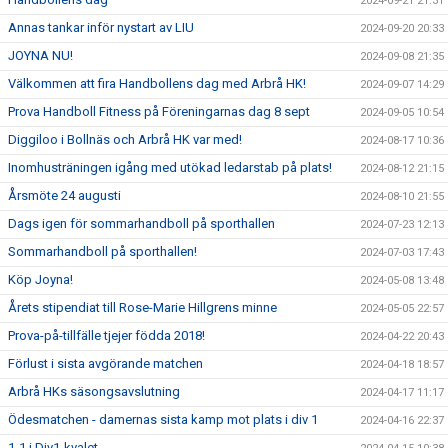
2024-09-21 21:31
Annas tankar inför nystart av LIU
2024-09-20 20:33
JOYNA NU!
2024-09-08 21:35
Välkommen att fira Handbollens dag med Arbrå HK!
2024-09-07 14:29
Prova Handboll Fitness på Föreningarnas dag 8 sept
2024-09-05 10:54
Diggiloo i Bollnäs och Arbrå HK var med!
2024-08-17 10:36
Inomhusträningen igång med utökad ledarstab på plats!
2024-08-12 21:15
Årsmöte 24 augusti
2024-08-10 21:55
Dags igen för sommarhandboll på sporthallen
2024-07-23 12:13
Sommarhandboll på sporthallen!
2024-07-03 17:43
Köp Joyna!
2024-05-08 13:48
Årets stipendiat till Rose-Marie Hillgrens minne
2024-05-05 22:57
Prova-på-tillfälle tjejer födda 2018!
2024-04-22 20:43
Förlust i sista avgörande matchen
2024-04-18 18:57
Arbrå HKs säsongsavslutning
2024-04-17 11:17
Ödesmatchen - damernas sista kamp mot plats i div 1
2024-04-16 22:37
1-1 i Div1-kvalet