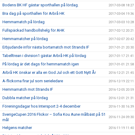
Bodens BK HF gästar sporthallen på lördag.
2017-03-08 18:27
Bra dag på sporthallen för Arbrå HK
2017-03-04 19:36
Hemmamatch på lördag
2017-03-03 10:28
Fullspäckad handbollshelg för AHK
2017-02-12 20:21
Hemmamatcher på lördag
2017-02-07 20:42
Erbjudande inför nästa bortamatch mot Strands IF
2017-01-21 20:30
Tabelltrean i division1 gästar Arbrå HK på lördag
2017-01-17 21:41
På lördag är det dags för hemmamatch igen
2017-01-01 21:58
Arbrå HK önskar er alla en God Jul och ett Gott Nytt År
2016-12-21 21:45
A-flickorna firar jul som serieledare
2016-12-19 22:11
Hemmamatch mot Strands IF
2016-12-05 20:59
Dubbla matcher på lördag
2016-12-01 21:31
Föreningsdagar hos Intersport 2-4 december
2016-11-30 16:39
SverigeCupen 2016 Flickor – Sofia Kou Aune målbäst på 51
2016-11-24 09:30
mål
Helgens matcher
2016-11-19 11:40