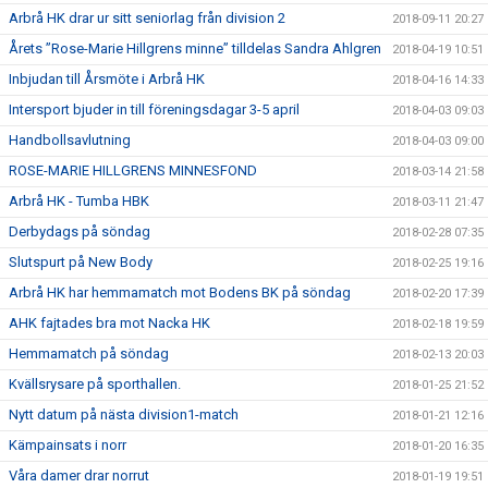
Arbrå HK drar ur sitt seniorlag från division 2
2018-09-11 20:27
Årets ”Rose-Marie Hillgrens minne” tilldelas Sandra Ahlgren
2018-04-19 10:51
Inbjudan till Årsmöte i Arbrå HK
2018-04-16 14:33
Intersport bjuder in till föreningsdagar 3-5 april
2018-04-03 09:03
Handbollsavlutning
2018-04-03 09:00
ROSE-MARIE HILLGRENS MINNESFOND
2018-03-14 21:58
Arbrå HK - Tumba HBK
2018-03-11 21:47
Derbydags på söndag
2018-02-28 07:35
Slutspurt på New Body
2018-02-25 19:16
Arbrå HK har hemmamatch mot Bodens BK på söndag
2018-02-20 17:39
AHK fajtades bra mot Nacka HK
2018-02-18 19:59
Hemmamatch på söndag
2018-02-13 20:03
Kvällsrysare på sporthallen.
2018-01-25 21:52
Nytt datum på nästa division1-match
2018-01-21 12:16
Kämpainsats i norr
2018-01-20 16:35
Våra damer drar norrut
2018-01-19 19:51