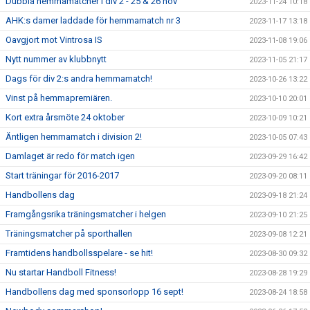
Dubbla hemmamatcher i div 2 - 25 & 26 nov
2023-11-24 10:18
AHK:s damer laddade för hemmamatch nr 3
2023-11-17 13:18
Oavgjort mot Vintrosa IS
2023-11-08 19:06
Nytt nummer av klubbnytt
2023-11-05 21:17
Dags för div 2:s andra hemmamatch!
2023-10-26 13:22
Vinst på hemmapremiären.
2023-10-10 20:01
Kort extra årsmöte 24 oktober
2023-10-09 10:21
Äntligen hemmamatch i division 2!
2023-10-05 07:43
Damlaget är redo för match igen
2023-09-29 16:42
Start träningar för 2016-2017
2023-09-20 08:11
Handbollens dag
2023-09-18 21:24
Framgångsrika träningsmatcher i helgen
2023-09-10 21:25
Träningsmatcher på sporthallen
2023-09-08 12:21
Framtidens handbollsspelare - se hit!
2023-08-30 09:32
Nu startar Handboll Fitness!
2023-08-28 19:29
Handbollens dag med sponsorlopp 16 sept!
2023-08-24 18:58