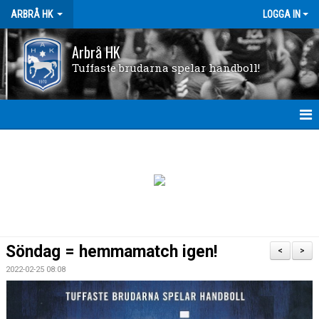
ARBRÅ HK
LOGGA IN
Arbrå HK
Tuffaste brudarna spelar handboll!
HEM
FÖRENINGEN
KONTAKTA OSS
VÅRA LAG
Söndag = hemmamatch igen!
<
>
NYHETER
2022-02-25 08:08
KALENDER