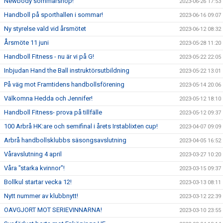
Newbody sommarshop!
2023-06-26 17:53
Handboll på sporthallen i sommar!
2023-06-16 09:07
Ny styrelse vald vid årsmötet
2023-06-12 08:32
Årsmöte 11 juni
2023-05-28 11:20
Handboll Fitness - nu är vi på G!
2023-05-22 22:05
Inbjudan Hand the Ball instruktörsutbildning
2023-05-22 13:01
På väg mot Framtidens handbollsförening
2023-05-14 20:06
Välkomna Hedda och Jennifer!
2023-05-12 18:10
Handboll Fitness- prova på tillfälle
2023-05-12 09:37
100 Arbrå HK:are och semifinal i årets Irstablixten cup!
2023-04-07 09:09
Arbrå handbollsklubbs säsongsavslutning
2023-04-05 16:52
Våravslutning 4 april
2023-03-27 10:20
Våra "starka kvinnor"!
2023-03-15 09:37
Bollkul startar vecka 12!
2023-03-13 08:11
Nytt nummer av klubbnytt!
2023-03-12 22:39
OAVGJORT MOT SERIEVINNARNA!
2023-03-10 23:55