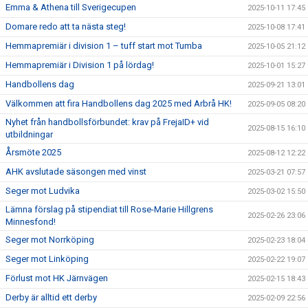
Emma & Athena till Sverigecupen
2025-10-11 17:45
Domare redo att ta nästa steg!
2025-10-08 17:41
Hemmapremiär i division 1 – tuff start mot Tumba
2025-10-05 21:12
Hemmapremiär i Division 1 på lördag!
2025-10-01 15:27
Handbollens dag
2025-09-21 13:01
Välkommen att fira Handbollens dag 2025 med Arbrå HK!
2025-09-05 08:20
Nyhet från handbollsförbundet: krav på FrejaID+ vid
2025-08-15 16:10
utbildningar
Årsmöte 2025
2025-08-12 12:22
AHK avslutade säsongen med vinst
2025-03-21 07:57
Seger mot Ludvika
2025-03-02 15:50
Lämna förslag på stipendiat till Rose-Marie Hillgrens
2025-02-26 23:06
Minnesfond!
Seger mot Norrköping
2025-02-23 18:04
Seger mot Linköping
2025-02-22 19:07
Förlust mot HK Järnvägen
2025-02-15 18:43
Derby är alltid ett derby
2025-02-09 22:56