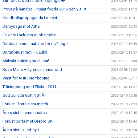
Sur förlust borta mot Enköpings HF
2023-03-04 18:14
Prova på handboll - tjejer födda 2016 och 2017!
2023-02-27 11:12
Handbollspropaganda i derbyt
2023-02-26 19:41
Derbydags mot Alfta
2023-02-21 22:34
En vinst i helgens dubbelmöte
2023-02-19 18:15
Dubbla hemmamatcher för div2-laget
2023-02-14 18:49
Bortaförlust mot HK Eskil
2023-02-12 18:37
Målvaktsträning med Lina!
2023-02-11 09:08
Rose-Marie Hillgrens minnesfond
2023-02-08 21:52
Vinst för AHK i Norrköping
2023-02-04 20:17
Träningsdag med Flickor 2011
2023-01-02 14:37
God Jul och Gott Nytt År
2022-12-19 21:30
Förlust i årets sista match
2022-12-18 21:23
Årets sista hemmamatch
2022-12-18 10:45
Förlust borta mot Örebro SK
2022-12-13 14:44
Årets sista klubbnytt
2022-12-13 10:58