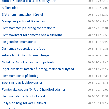
Arbrå HK önskar er alla Ett Gott Nytt ÅR
2015-12-29 23:42
Målrikt idag
2015-12-12 17:02
Sista hemmamatchen före jul
2015-12-08 22:32
Många segrar för AHK i helgen.
2015-12-06 19:40
Hemmamatch på lördag för division 2
2015-12-01 21:31
Hemmavinster för damerna och A-flickorna
2015-11-22 17:55
Helgens hemmamatcher
2015-11-17 20:22
Damernas segersvit bröts idag
2015-11-15 17:36
Arbrås lag är ute och reser i helgen
2015-11-15 12:02
Ny tid för A-flickornas match på lördag
2015-11-06 18:45
Ingen division2-match på lördag, matchen är flyttad!
2015-11-05 21:17
Hemmamatcher på lördag
2015-11-03 19:38
Beställning av klubboveraller
2015-10-27 16:16
Femte raka segern för Arbrå handbollsdamer
2015-10-24 17:09
Hemmamatch = Handbollsfest
2015-10-21 21:37
En lyckad helg för våra B-flickor
2015-10-18 22:17