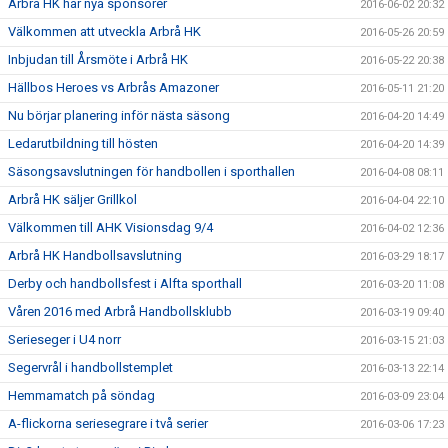
Arbrå HK har nya sponsorer
2016-06-02 20:32
Välkommen att utveckla Arbrå HK
2016-05-26 20:59
Inbjudan till Årsmöte i Arbrå HK
2016-05-22 20:38
Hällbos Heroes vs Arbrås Amazoner
2016-05-11 21:20
Nu börjar planering inför nästa säsong
2016-04-20 14:49
Ledarutbildning till hösten
2016-04-20 14:39
Säsongsavslutningen för handbollen i sporthallen
2016-04-08 08:11
Arbrå HK säljer Grillkol
2016-04-04 22:10
Välkommen till AHK Visionsdag 9/4
2016-04-02 12:36
Arbrå HK Handbollsavslutning
2016-03-29 18:17
Derby och handbollsfest i Alfta sporthall
2016-03-20 11:08
Våren 2016 med Arbrå Handbollsklubb
2016-03-19 09:40
Serieseger i U4 norr
2016-03-15 21:03
Segervrål i handbollstemplet
2016-03-13 22:14
Hemmamatch på söndag
2016-03-09 23:04
A-flickorna seriesegrare i två serier
2016-03-06 17:23