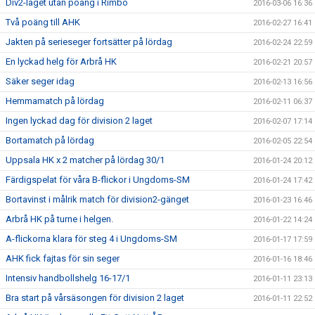
Div2-laget utan poäng i Rimbo
2016-03-06 16:36
Två poäng till AHK
2016-02-27 16:41
Jakten på serieseger fortsätter på lördag
2016-02-24 22:59
En lyckad helg för Arbrå HK
2016-02-21 20:57
Säker seger idag
2016-02-13 16:56
Hemmamatch på lördag
2016-02-11 06:37
Ingen lyckad dag för division 2 laget
2016-02-07 17:14
Bortamatch på lördag
2016-02-05 22:54
Uppsala HK x 2 matcher på lördag 30/1
2016-01-24 20:12
Färdigspelat för våra B-flickor i Ungdoms-SM
2016-01-24 17:42
Bortavinst i målrik match för division2-gänget
2016-01-23 16:46
Arbrå HK på turne i helgen.
2016-01-22 14:24
A-flickorna klara för steg 4 i Ungdoms-SM
2016-01-17 17:59
AHK fick fajtas för sin seger
2016-01-16 18:46
Intensiv handbollshelg 16-17/1
2016-01-11 23:13
Bra start på vårsäsongen för division 2 laget
2016-01-11 22:52