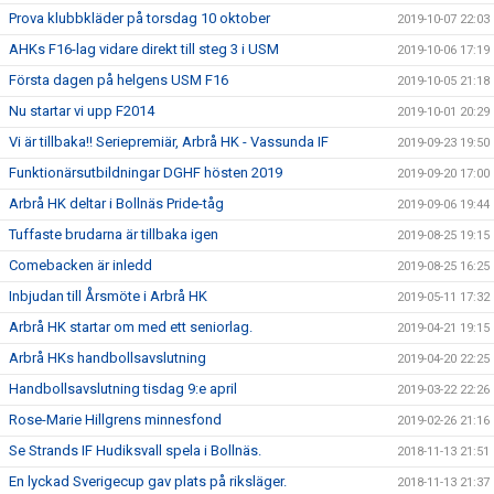
Prova klubbkläder på torsdag 10 oktober
2019-10-07 22:03
AHKs F16-lag vidare direkt till steg 3 i USM
2019-10-06 17:19
Första dagen på helgens USM F16
2019-10-05 21:18
Nu startar vi upp F2014
2019-10-01 20:29
Vi är tillbaka!! Seriepremiär, Arbrå HK - Vassunda IF
2019-09-23 19:50
Funktionärsutbildningar DGHF hösten 2019
2019-09-20 17:00
Arbrå HK deltar i Bollnäs Pride-tåg
2019-09-06 19:44
Tuffaste brudarna är tillbaka igen
2019-08-25 19:15
Comebacken är inledd
2019-08-25 16:25
Inbjudan till Årsmöte i Arbrå HK
2019-05-11 17:32
Arbrå HK startar om med ett seniorlag.
2019-04-21 19:15
Arbrå HKs handbollsavslutning
2019-04-20 22:25
Handbollsavslutning tisdag 9:e april
2019-03-22 22:26
Rose-Marie Hillgrens minnesfond
2019-02-26 21:16
Se Strands IF Hudiksvall spela i Bollnäs.
2018-11-13 21:51
En lyckad Sverigecup gav plats på riksläger.
2018-11-13 21:37