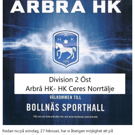
MATCHER
MEDLEM I ARBRÅ HK
AHK SHOPEN
AHK PÅ FACEBOOK
DOKUMENTARKIV
Redan nu på söndag, 27 februari, har vi återigen möjlighet att på