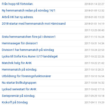
Från hopp till förtvivlan.
2018-01-14 22:27
Ny hemmamatch redan på söndag 14/1
2018-01-09 12:32
Arbrå HK har ny adress.
2018-01-05 13:23
2018 startar med hemmamatch mot Härnösand
2018-01-01 14:19
2017-12-25 00:40
Sista hemmamatchen före jul i division1
2017-11-15 16:24
Hemmaseger för division1
2017-10-31 14:34
Division1 har hemmamatch på söndag
2017-10-24 22:53
Lycka till Sofia Kou Aune i U17-landslaget
2017-10-22 22:26
Matchrik helg för AHK
2017-10-22 21:42
Hemmamatch på söndag.
2017-10-13 20:21
Utbildning för föreningsfunktionärer
2017-10-10 16:54
Nu startar Bollkulgruppen
2017-10-04 16:32
Lyckad seriestart för AHK
2017-10-02 17:15
Seriepremiär på söndag.
2017-09-29 10:18
Kickoff på Söndag
2017-09-11 19:29